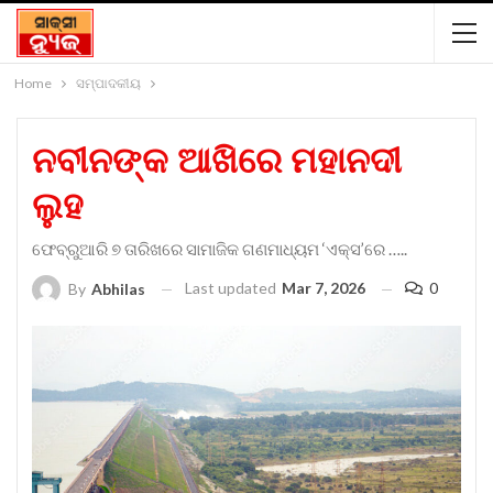
Home
ସମ୍ପାଦକୀୟ
ନବୀନଙ୍କ ଆଖିରେ ମହାନଦୀ
ଲୁହ
ଫେବ୍ରୁଆରି ୭ ତାରିଖରେ ସାମାଜିକ ଗଣମାଧ୍ୟମ ‘ଏକ୍ସ’ରେ …..
Last updated
Mar 7, 2026
0
By
Abhilas