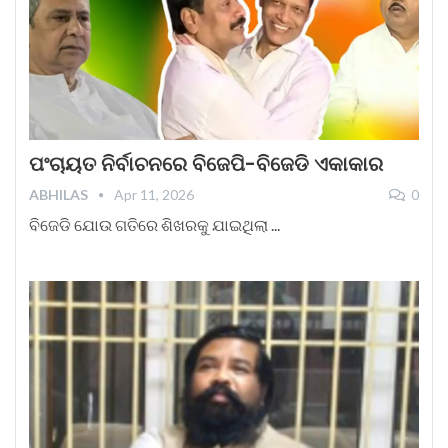
ପଂଚାୟତ ନିର୍ବାଚନରେ ବିଜେପି-ବିଜେଡି ଏକାକାର
ABHILAS
Apr 11, 2026
0
ବିଜେଡି ଯୋଉ ଗତିରେ ଶିଖରକୁ ଯାଇଥିଲା ...