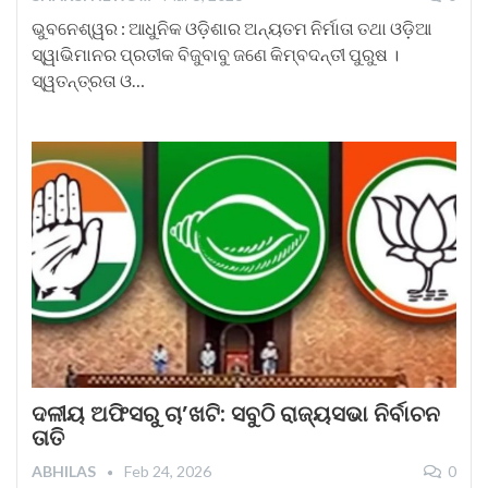
ଭୁବନେଶ୍ୱର : ଆଧୁନିକ ଓଡ଼ିଶାର ଅନ୍ୟତମ ନିର୍ମାତା ତଥା ଓଡ଼ିଆ
ସ୍ୱାଭିମାନର ପ୍ରତୀକ ବିଜୁବାବୁ ଜଣେ କିମ୍ବଦନ୍ତୀ ପୁରୁଷ ।
ସ୍ୱତନ୍ତ୍ରତା ଓ…
ଦଳୀୟ ଅଫିସରୁ ଚା’ଖଟି: ସବୁଠି ରାଜ୍ୟସଭା ନିର୍ବାଚନ
ତାତି
ABHILAS
Feb 24, 2026
0