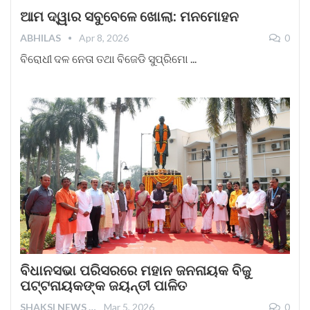
ଆମ ଦ୍ୱାର ସବୁବେଳେ ଖୋଲା: ମନମୋହନ
ABHILAS
Apr 8, 2026
0
ବିରୋଧୀ ଦଳ ନେତା ତଥା ବିଜେଡି ସୁପ୍ରିମୋ ...
ବିଧାନସଭା ପରିସରରେ ମହାନ ଜନନାୟକ ବିଜୁ
ପଟ୍ଟନାୟକଙ୍କ ଜୟନ୍ତୀ ପାଳିତ
SHAKSI NEWS
Mar 5, 2026
0