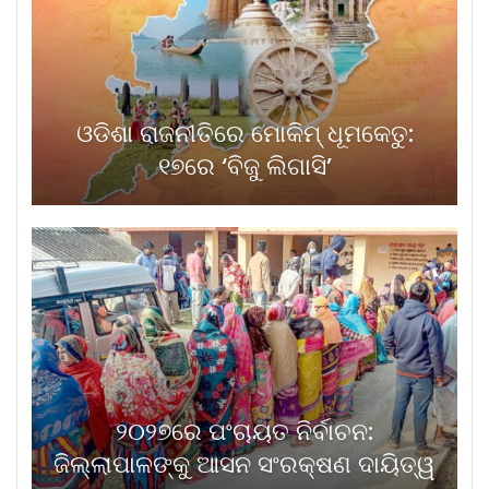
ଓଡିଶା ରାଜନୀତିରେ ମୋକିମ୍‌ ଧୂମକେତୁ:
୧୭ରେ ‘ବିଜୁ ଲିଗାସି’
୨୦୨୭ରେ ପଂଚାୟତ ନିର୍ବାଚନ:
ଜିଲ୍ଲାପାଳଙ୍କୁ ଆସନ ସଂରକ୍ଷଣ ଦାୟିତ୍ୱ