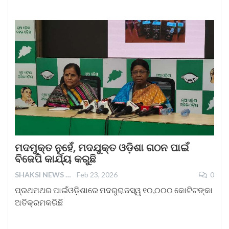
ମଦମୁକ୍ତ ନୁହେଁ, ମଦଯୁକ୍ତ ଓଡ଼ିଶା ଗଠନ ପାଇଁ
ବିଜେପି କାର୍ଯ୍ୟ କରୁଛି
SHAKSI NEWS
Feb 23, 2026
0
ପ୍ରଥମଥର ପାଇଁଓଡ଼ିଶାରେ ମଦରୁରାଜସ୍ୱ ୧୦,୦୦୦ କୋଟିଟଙ୍କା
ଅତିକ୍ରମକରିଛି