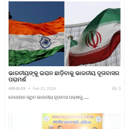
ଭାରତୀୟଙ୍କୁ ଇରାନ ଛାଡ଼ିବାକୁ ଭାରତୀୟ ଦୂତାବାସର
ପରାମର୍ଶ
ABHILAS
Feb 23, 2026
0
ତେହେରାନ ସ୍ଥିତ ଭାରତୀୟ ଦୂତାବାସ ପକ୍ଷରୁ ......