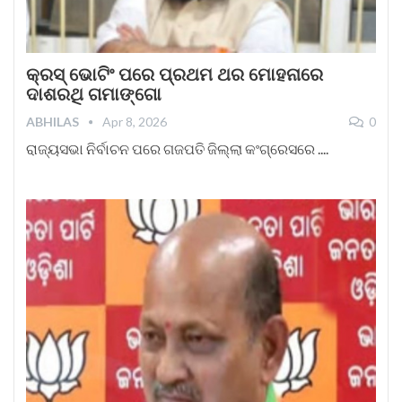
କ୍ରସ୍‌ ଭୋଟିଂ ପରେ ପ୍ରଥମ ଥର ମୋହନାରେ
ଦାଶରଥି ଗମାଙ୍ଗୋ
ABHILAS
Apr 8, 2026
0
ରାଜ୍ୟସଭା ନିର୍ବାଚନ ପରେ ଗଜପତି ଜିଲ୍ଲା କଂଗ୍ରେସରେ ....