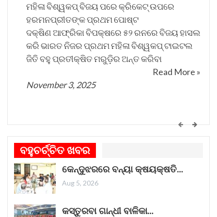
ମହିଳା ବିଶ୍ୱକପ୍ ବିଜୟ ପରେ କ୍ରିକେଟ୍ ଉପରେ
ହରମନପ୍ରୀତଙ୍କ ପ୍ରଥମ ପୋଷ୍ଟ
ଦକ୍ଷିଣ ଆଫ୍ରିକା ବିପକ୍ଷରେ ୫୨ ରନରେ ବିଜୟ ହାସଲ
କରି ଭାରତ ନିଜର ପ୍ରଥମ ମହିଳା ବିଶ୍ୱକପ୍ ଟାଇଟଲ
ଜିତି ବହୁ ପ୍ରତୀକ୍ଷିତ ମରୁଡ଼ିର ଅନ୍ତ କରିବା
Read More »
November 3, 2025
କେମିତି ଚାଲିଛି କଟକ ଐତିହାସିକ ବାଲିଯାତ୍ରା ପ୍ରସ୍ତୁତି
ଗୀତଟି କାନରେ ପଡ଼ିଲେ, ଆଖି ଆଗରେ ନାଚିଯାଏ
ବହୁଚର୍ଚ୍ଚିତ ଖବର
ଓଡ଼ିଶାର ନୌବାଣିଜ୍ୟ ପରମ୍ପରା । ଓଡ଼ିଶାର ପ୍ରାଚୀନ
କେନ୍ଦୁଝରରେ ବନ୍ୟା କ୍ଷୟକ୍ଷତି…
ନାମ କଳିଙ୍ଗ । ପ୍ରାଚୀନ କଳିଙ୍ଗକୁ ସମୃଦ୍ଧ କରିଥିଲା
ନୌବାଣିଜ୍ୟ
Read More »
Aug 5, 2026
November 1, 2025
କସ୍ତୁରବା ଗାନ୍ଧୀ ବାଳିକା…