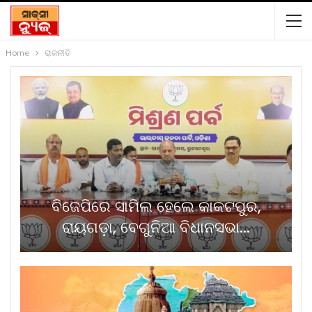
Home
ରାଜନୀତି
ବିଜେପିରେ ସାମିଲ ହେଲେ କାକଟପୁର,
ରାୟଗଡ଼ା, ବେଗୁନିଆ ବିଧାନସଭା…