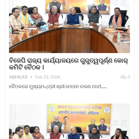
ବିଜେପି ରାଜ୍ୟ କାର୍ଯ୍ୟାଳୟରେ ଗୁରୁତ୍ୱପୂର୍ଣ୍ଣ କୋର୍
କମିଟି ବୈଠକ ।
ABHILAS
Feb 23, 2026
0
ବୈଠକରେ ମୁଖ୍ୟମନ୍ତ୍ରୀ ଶ୍ରୀ ମୋହନ ଚରଣ ମାଝୀ......