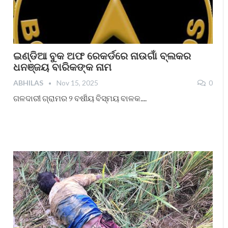
ଇଣ୍ଡିଆ ବୁକ ଅଫ ରେକର୍ଡରେ ନାଉଗାଁ ବ୍ଲକର
ଧନଞ୍ଜୟ ବାରିକଙ୍କ ନାମ
ABHILAS
Nov 15, 2025
0
ଗଳଦାରୀ ଗ୍ରାମର ୨ ବର୍ଷୀୟ ବିସ୍ମୟ ବାଳକ....