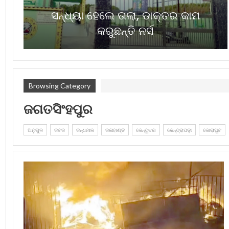
ସନ୍ଧ୍ୟା ହେଲେ ତାଲା, ଡାକ୍ତର କାମ
କରୁଛନ୍ତି ନର୍ସ
Browsing Category
ଜଗତସିଂହପୁର
ଅନୁଗୁଳ
କଟକ
କନ୍ଧମାଳ
କଳାହାଣ୍ଡି
କେନ୍ଦୁଝର
କେନ୍ଦ୍ରାପଡ଼ା
କୋରାପୁଟ