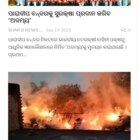
ପାରାଦୀପ ବନ୍ଦରକୁ ସୁରକ୍ଷା ପ୍ରଦାନ କରିବ
‘ଅଦମ୍ୟ’
SHAKSI NEWS
Sep 19, 2025
0
ପାରାଦୀପ ବନ୍ଦର ନିକଟରେ ଭାରତୀୟ ତଟରକ୍ଷୀ ବାହିନୀ ପକ୍ଷରୁ
ଆଧୁନିକ ଜ୍ଞାନକୌଶଳରେ ନିର୍ମିତ ‘ଅଦମ୍ୟ’କୁ ମୁତୟନ କରାଯାଇଛି ।
ପ୍ରଥମ…