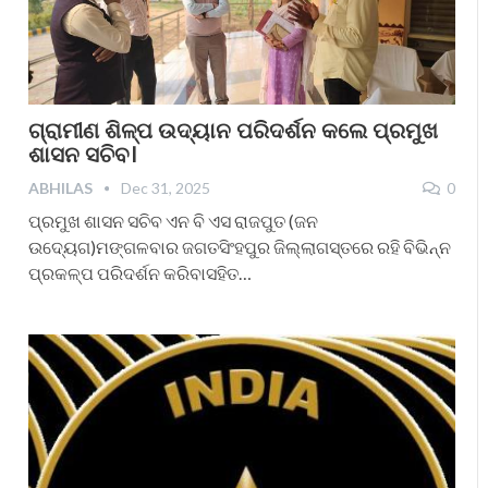
ଗ୍ରାମୀଣ ଶିଳ୍ପ ଉଦ୍ୟାନ ପରିଦର୍ଶନ କଲେ ପ୍ରମୁଖ
ଶାସନ ସଚିବ।
ABHILAS
Dec 31, 2025
0
ପ୍ରମୁଖ ଶାସନ ସଚିବ ଏନ ବି ଏସ ରାଜପୁତ (ଜନ
ଉଦ୍ୟେଗ)ମଙ୍ଗଳବାର ଜଗତସିଂହପୁର ଜିଲ୍ଲାଗସ୍ତରେ ରହି ବିଭିନ୍ନ
ପ୍ରକଳ୍ପ ପରିଦର୍ଶନ କରିବାସହିତ…