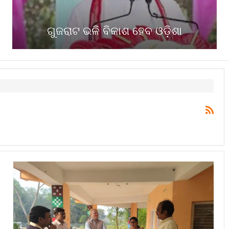
ଗୁଜରାଟ ଭଳି ବିକାଶ ହେବ ଓଡ଼ିଶା