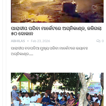
ପାରାଦୀପ ପରିବା ମାର୍କେଟରେ ଅଗ୍ନିକାଣ୍ଡ, ଜଳିଗଲା
୫୦ ଦୋକାନ
ABHILAS
Feb 23, 2026
0
ପାରାଦୀପ ବଡପଡିଆ ମୁଖ୍ୟ ପରିବା ମାର୍କେଟରେ ଭୟାବହ
ଅଗ୍ନିକାଣ୍ଡ......