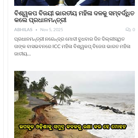
ବିଶ୍ୱକପ ବିଜୟୀ ଭାରତୀୟ ମହିଳା ଦଳକୁ ସମ୍ବର୍ଦ୍ଧିତ
କଲେ ପ୍ରଧାନମନ୍ତ୍ରୀ
ABHILAS
Nov 5, 2025
0
ପ୍ରଧାନମନ୍ତ୍ରୀ ନରେନ୍ଦ୍ର ମୋଦୀ ବୁଧବାର ଦିନ ଦିଲ୍ଲୀସ୍ଥିତ
ତାଙ୍କ ବାସଭବନରେ ICC ମହିଳା ବିଶ୍ୱକପ୍ ବିଜେତା ଭାରତ ମହିଳା
ଜାତୀୟ…