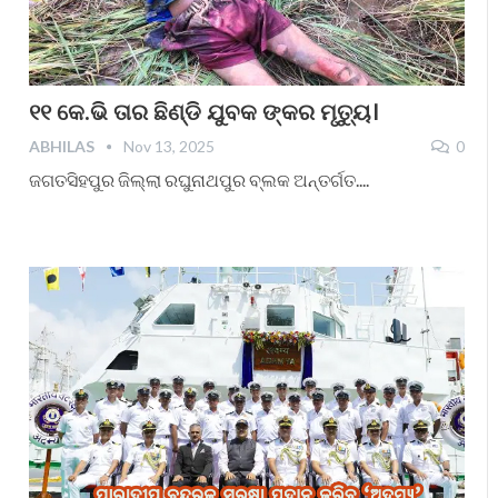
୧୧ କେ.ଭି ତାର ଛିଣ୍ଡି ଯୁବକ ଙ୍କର ମୃତ୍ୟୁ।
ABHILAS
Nov 13, 2025
0
ଜଗତସିହପୁର ଜିଲ୍ଲା ରଘୁନାଥପୁର ବ୍ଲକ ଅନ୍ତର୍ଗତ....