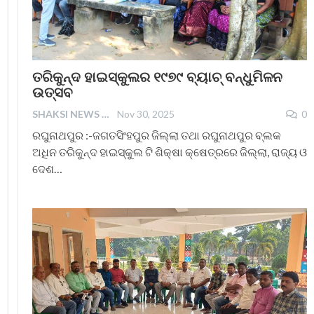
ତରିକୁନ୍ଦ ହାଇସ୍କୁଲର ୧୯୭୯ ବ୍ୟାଚ୍ ବନ୍ଧୁମିଳନ
ଉତ୍ସବ
SHAKSI NEWS
Nov 30, 2025
0
ରଘୁନାଥପୁର :-ଜଗତସିଂହପୁର ଜିଲ୍ଲା ତଥା ରଘୁନାଥପୁର ବ୍ଲକ
ଅଧିନ ତରିକୁନ୍ଦ ହାଇସ୍କୁଲ ଟି ଶିକ୍ଷା କ୍ଷେତ୍ରରେ ଜିଲ୍ଲା, ରାଜ୍ୟ ଓ
ଦେଶ…