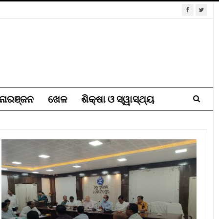
ୋରଞ୍ଜନ
ଖେଳ
ଶିକ୍ଷା ଓ ସ୍ୱାସ୍ଥ୍ୟ