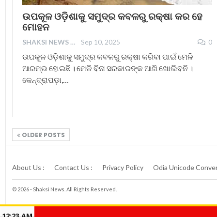
ଉପକୂଳ ଓଡ଼ିଶାକୁ ସମୁଦ୍ର କବଳରୁ ରକ୍ଷା କର ହେ
ମୋହନ
SHAKSI NEWS
Sep 10, 2025
0
ଉପକୂଳ ଓଡ଼ିଶାକୁ ସମୁଦ୍ର କବଳରୁ ରକ୍ଷା କରିବା ପାଇଁ ମେଳି
ଆରମ୍ଭ ହୋଇଛି । ମେଳି ବିନା ସରକାରଙ୍କ ଆଖି ଖୋଲିବନି ।
କେନ୍ଦ୍ରାପଡ଼ା,…
OLDER POSTS
About Us :
Contact Us :
Privacy Policy
Odia Unicode Conver
© 2026 - Shaksi News. All Rights Reserved.
12:23 AM