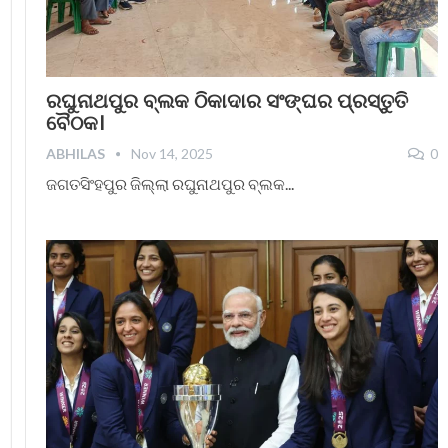
ରଘୁନାଥପୁର ବ୍ଲକ ଠିକାଦାର ସଂଙ୍ଘର ପ୍ରସ୍ତୁତି
ବୈଠକ।
ABHILAS
Nov 14, 2025
0
ଜଗତସିଂହପୁର ଜିଲ୍ଲା ରଘୁନାଥପୁର ବ୍ଲକ...