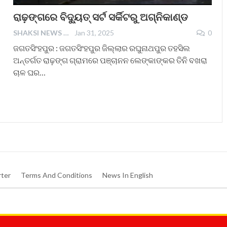
ରାଢ଼ଙ୍ଗରେ ବିଦ୍ୟୁତ୍ ସର୍ଟ ସର୍କିଟରୁ ଅଗ୍ନିକାଣ୍ଡ
SHAKSI NEWS
Jan 31, 2025
0
ଜଗତସିଂହପୁର : ଜଗତସିଂହପୁର ଜିଲ୍ଲାର ରଘୁନାଥପୁର ତହସିଲ
ଅନ୍ତର୍ଗତ ରାଢ଼ଙ୍ଗ ଗ୍ରାମରେ ପଞ୍ଚାନନ ଲେଙ୍କାଙ୍କର ତିନି ବଖରା
ଚାଳ ଘର…
ter
Terms And Conditions
News In English