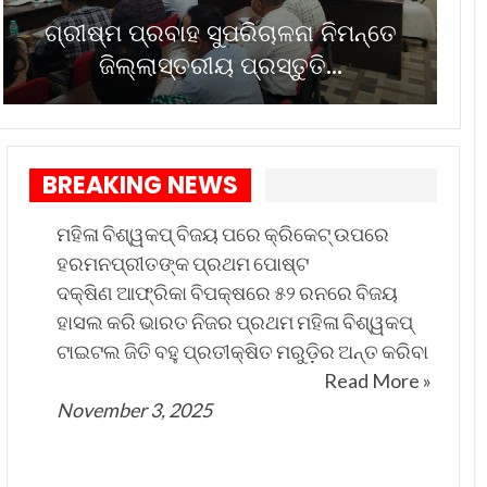
ଗ୍ରୀଷ୍ମ ପ୍ରବାହ ସୁପରିଚାଳନା ନିମନ୍ତେ
ଜିଲ୍ଲାସ୍ତରୀୟ ପ୍ରସ୍ତୁତି…
BREAKING NEWS
ମହିଳା ବିଶ୍ୱକପ୍ ବିଜୟ ପରେ କ୍ରିକେଟ୍ ଉପରେ
ହରମନପ୍ରୀତଙ୍କ ପ୍ରଥମ ପୋଷ୍ଟ
ଦକ୍ଷିଣ ଆଫ୍ରିକା ବିପକ୍ଷରେ ୫୨ ରନରେ ବିଜୟ
ହାସଲ କରି ଭାରତ ନିଜର ପ୍ରଥମ ମହିଳା ବିଶ୍ୱକପ୍
ଟାଇଟଲ ଜିତି ବହୁ ପ୍ରତୀକ୍ଷିତ ମରୁଡ଼ିର ଅନ୍ତ କରିବା
Read More »
November 3, 2025