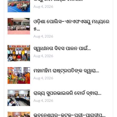
ଦୀପାବଳିର ପରଦିନ ଜୋରଦାର ଆରମ୍ଭ ହୋଇଥିବା ଏହି
Aug 4, 2026
ଫିଲ୍ମଟି ସପ୍ତାହର କାର୍ଯ୍ୟ ଦିବସଗୁଡ଼ିକରେ
Read More »
ଓଡ଼ିଶା ପୋଲିସ–ଏନଏଫଏସୟୁ ମଧ୍ୟରେ
October 25, 2025
୫…
Aug 4, 2026
କୁର୍ଣ୍ଣୁଲ୍ ବସ୍ ଅଗ୍ନିକାଣ୍ଡ ଘଟଣାରେ ଏକ
ସ୍ୱାଧୀନତା ଦିବସ ପାଳନ ପାଇଁ…
ଗୁରୁତ୍ୱପୂର୍ଣ୍ଣ ଖୁଲାସା।
Aug 4, 2026
ଶୁକ୍ରବାର ସକାଳେ ଆନ୍ଧ୍ରପ୍ରଦେଶର କୁର୍ଣ୍ଣୁଲରେ
ଏକ ବସ୍‌ରେ ନିଆଁ ଲାଗିଯିବାରୁ ୨୦ ଜଣ ପୋଡ଼ି
ମହାମହିମ ରାଷ୍ଟ୍ରପତିଙ୍କ ଦ୍ୱାରା…
ମୃତ୍ୟୁବରଣ କରିଛନ୍ତି। ଏହି ଦୁଃଖଦ ଦୁର୍ଘଟଣା ସମଗ୍ର
Aug 4, 2026
ଦେଶକୁ ମର୍ମାହତ କରିଛି।
Read More »
October 25, 2025
ରାଜ୍ୟ ସୁପରଭାଇଜରି ବୋର୍ଡ ଦ୍ଵାରା…
Aug 4, 2026
ଏଲଆଇସି ପଲିସିଧାରୀଙ୍କ ସଞ୍ଚୟକୁ ‘ବ୍ୟବସ୍ଥିତ
ଭୁବନେଶ୍ୱର-କଟକ-ପୁରୀ-ପାରାଦୀପ…