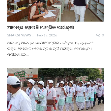
ଆରମ୍ଭ ହୋଇଛି ମାଟ୍ରିକ ପରୀକ୍ଷା
SHAKSI NEWS
Feb 19, 2026
0
ଆଜିଠାରୁ ଆରମ୍ଭ ହୋଇଛି ମାଟ୍ରିକ ପରୀକ୍ଷା । ରାଜ୍ୟରେ ୫
ଲକ୍ଷ ୬୧ ହଜାର ୯୭୯ ଛାତ୍ର ଛାତ୍ରୀ ପରୀକ୍ଷା ଦେଉଛନ୍ତି ।
ପରୀକ୍ଷାରେ…