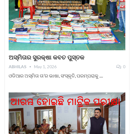
ଅସ୍ମିତାର ସୁରକ୍ଷା କବଚ ପୁସ୍ତକ
ABHILAS
May 1, 2026
0
ଓଡିଆର ଅସ୍ମିତା ତା’ର ଭାଷା, ସଂସ୍କୃତି, ପରମ୍ପରାକୁ ....