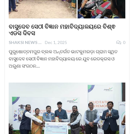
ବାସୁଦେବ ସେଠୀ ବିଜ୍ଞାନ ମହାବିଦ୍ୟାଳୟରେ ବିଶ୍ଵ
ଏଡସ ଦିବସ
SHAKSI NEWS
Dec 1, 2025
0
ପୁରୁଷୋତ୍ତମପୁର ବ୍ଲକ ଅନ୍ତର୍ଗତ ଭାଟକୁମରଡ଼ା ଗ୍ରାମ ସ୍ଥିତ
ବାସୁଦେବ ସେଠୀ ବିଜ୍ଞାନ ମହାବିଦ୍ୟାଳୟ ରେ ଯୁବ ରେଡକ୍ରସ ଓ
ଅରୁଣା ସଂଗଠନ…