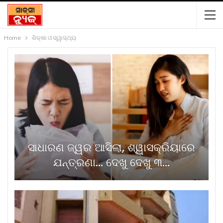
Home
ଶିକ୍ଷା ଓ ସ୍ୱାସ୍ଥ୍ୟ
ସାଧାରଣ ଜ୍ୱର ଆସିଲା, ଶ୍ୱାସକ୍ରିୟାରେ
ଯନ୍ତ୍ରଣା… ଦେଖୁ ଦେଖୁ ୩…