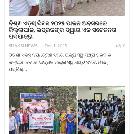
ବିଶ୍ଵ ଏଡ଼ସ୍ ଦିବସ ୨୦୨୫ ପାଳନ ଅବସରରେ
ଜିଲ୍ଲାପାଳ, ଭଦ୍ରକଙ୍କ ଦ୍ୱାରା ଏକ ସଚେତନତା
ପଦଯାତ୍ରା
SHAKSI NEWS
Dec 1, 2025
0
ଓଡିଶା ଏଡ୍‌ସ ନିୟନ୍ତ୍ରଣ ସମିତି, ରାଜ୍ୟ ସ୍ୱାସ୍ଥ୍ୟ ପରିବାର
କଳ୍ୟାଣ ବିଭାଗ, ଭଦ୍ରକ ଜିଲ୍ଲା ସ୍ୱାସ୍ଥ୍ୟ ସମିତି, ମିଶନ୍
ପବ୍ଲିକ୍…