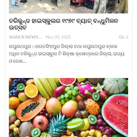
ତରିକୁନ୍ଦ ହାଇସ୍କୁଲର ୧୯୭୯ ବ୍ୟାଚ୍ ବନ୍ଧୁମିଳନ
ଉତ୍ସବ
SHAKSI NEWS
Nov 30, 2025
0
ରଘୁନାଥପୁର :-ଜଗତସିଂହପୁର ଜିଲ୍ଲା ତଥା ରଘୁନାଥପୁର ବ୍ଲକ
ଅଧିନ ତରିକୁନ୍ଦ ହାଇସ୍କୁଲ ଟି ଶିକ୍ଷା କ୍ଷେତ୍ରରେ ଜିଲ୍ଲା, ରାଜ୍ୟ
ଓ ଦେଶ…