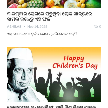
ବାରମ୍ବାର ରୋଗରେ ପଡୁଥିବା ଲୋକ ଖାଦ୍ୟରେ
ସାମିଲ କରନ୍ତୁ ଏହି ଫଳ
ABHILAS
Nov 14, 2025
0
ଏହା ସାଧାରଣତଃ ଦୁର୍ବଳ ରୋଗ ପ୍ରତିରୋଧକ ଶକ୍ତି ....
ନେହେରୁଙ୍କ ଜନ୍ମବାର୍ଷିକୀ: ଆଜି ଶିଶୁ ଦିବସ ପାଳନ