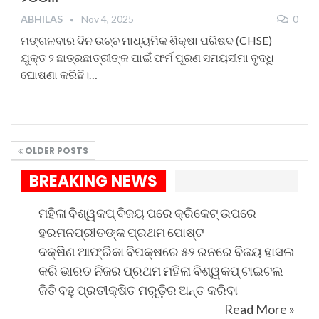
ABHILAS
Nov 4, 2025
0
ମଙ୍ଗଳବାର ଦିନ ଉଚ୍ଚ ମାଧ୍ୟମିକ ଶିକ୍ଷା ପରିଷଦ (CHSE)
ଯୁକ୍ତ ୨ ଛାତ୍ରଛାତ୍ରୀଙ୍କ ପାଇଁ ଫର୍ମ ପୂରଣ ସମୟସୀମା ବୃଦ୍ଧି
ଘୋଷଣା କରିଛି।…
OLDER POSTS
BREAKING NEWS
ମହିଳା ବିଶ୍ୱକପ୍ ବିଜୟ ପରେ କ୍ରିକେଟ୍ ଉପରେ
ହରମନପ୍ରୀତଙ୍କ ପ୍ରଥମ ପୋଷ୍ଟ
ଦକ୍ଷିଣ ଆଫ୍ରିକା ବିପକ୍ଷରେ ୫୨ ରନରେ ବିଜୟ ହାସଲ
କରି ଭାରତ ନିଜର ପ୍ରଥମ ମହିଳା ବିଶ୍ୱକପ୍ ଟାଇଟଲ
ଜିତି ବହୁ ପ୍ରତୀକ୍ଷିତ ମରୁଡ଼ିର ଅନ୍ତ କରିବା
Read More »