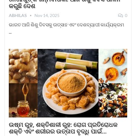
କରୁଛି ଦେଶ
ABHILAS
Nov 14, 2025
0
ଭାରତ ଆଜି ଶିଶୁ ଦିବସକୁ ଉତ୍ସାହ ଏବଂ ଦେଶବ୍ୟାପୀ କାର୍ଯ୍ୟକ୍ରମ
...
ଉଷ୍ମ ରୁହ, ଶକ୍ତିଶାଳୀ ରୁହ: ରୋଗ ପ୍ରତିରୋଧକ
ଶକ୍ତି ଏବଂ ଶରୀରର ଉତ୍ତାପ ବୃଦ୍ଧି ପାଇଁ…