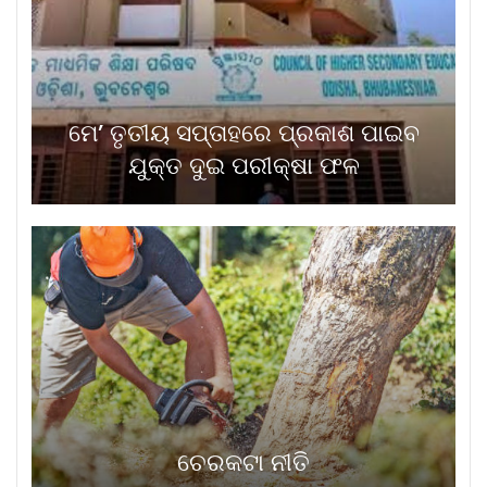
ମେ’ ତୃତୀୟ ସପ୍ତାହରେ ପ୍ରକାଶ ପାଇବ
ଯୁକ୍ତ ଦୁଇ ପରୀକ୍ଷା ଫଳ
ଚେରକଟା ନୀତି