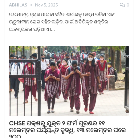
ABHILAS
Nov 5, 2025
0
ତାପମାତ୍ରା ହ୍ରାସ ପାଇବା ସହିତ, ଶରୀରକୁ ଉଷ୍ମ ରହିବା ଏବଂ
ଋତୁକାଳୀନ ରୋଗ ସହିତ ଲଢ଼ିବା ପାଇଁ ଅତିରିକ୍ତ ଶକ୍ତିର
ଆବଶ୍ୟକତା ପଡ଼ିଥାଏ।…
CHSE ପକ୍ଷରୁ ଯୁକ୍ତ ୨ ଫର୍ମ ପୂରଣର ୧୧
ନଭେମ୍ବର ପର୍ଯ୍ୟନ୍ତ ବୃଦ୍ଧି, ୧୩ ନଭେମ୍ବର ପରେ
୨୦୦…