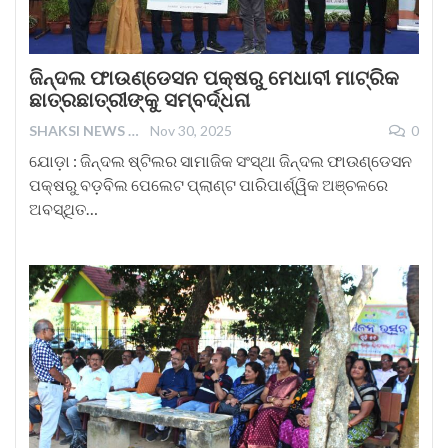
ଜିନ୍ଦଲ ଫାଉଣ୍ଡେସନ ପକ୍ଷରୁ ମେଧାବୀ ମାଟ୍ରିକ
ଛାତ୍ରଛାତ୍ରୀଙ୍କୁ ସମ୍ବର୍ଦ୍ଧନା
SHAKSI NEWS
Nov 30, 2025
0
ଯୋଡ଼ା : ଜିନ୍ଦଲ ଷ୍ଟିଲର ସାମାଜିକ ସଂସ୍ଥା ଜିନ୍ଦଲ ଫାଉଣ୍ଡେସନ
ପକ୍ଷରୁ ବଡ଼ବିଲ ପେଲେଟ ପ୍ଲାଣ୍ଟ ପାରିପାର୍ଶ୍ୱିକ ଅଞ୍ଚଳରେ
ଅବସ୍ଥିତ…