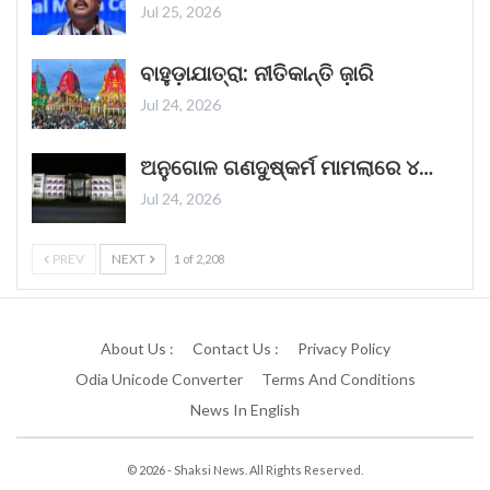
Jul 25, 2026
ଏଲଆଇସି ପଲିସିଧାରୀଙ୍କ ସଞ୍ଚୟକୁ ‘ବ୍ୟବସ୍ଥିତ
ବାହୁଡ଼ାଯାତ୍ରା: ନୀତିକାନ୍ତି ଜ଼ାରି
ଭାବରେ ଅପବ୍ୟବହାର’ କରାଯାଇଛି: ଜୟରାମ ରମେଶ
Jul 24, 2026
କଂଗ୍ରେସ ଶନିବାର (୨୫ ଅକ୍ଟୋବର, ୨୦୨୫)
ଅଭିଯୋଗ କରିଛି ଯେ ଜୀବନ ବୀମା ନିଗମ (ଏଲ୍ଆଇସି)ର
ଅନୁଗୋଳ ଗଣଦୁଷ୍କର୍ମ ମାମଲାରେ ୪…
୩୦ କୋଟି ପଲିସିଧାରୀଙ୍କ ସଞ୍ଚୟକୁ ଆଦାନୀ
Jul 24, 2026
ଗୋଷ୍ଠୀକୁ ଲାଭ ଦେବା
Read More »
October 25, 2025
PREV
NEXT
1 of 2,208
ଦୈନନ୍ଦିନ ଜୀବନରେ ଦୀପାବଳି ଦୀଆର ପୁନଃବ୍ୟବହାର
About Us :
Contact Us :
Privacy Policy
ପାଇଁ 8ଟି ଦିଆ ହ୍ୟାକ୍
Odia Unicode Converter
Terms And Conditions
ଆଲୋକର ପର୍ବ ଦୀପାବଳି ହେଉଛି ଛୋଟ ଛୋଟ ମାଟିର
News In English
ଦୀପ ଜାଳିବା ବିଷୟରେ, ଯାହା ଅନ୍ଧାର ଉପରେ ଆଲୋକ
ଏବଂ ମନ୍ଦ ଉପରେ ଭଲର ବିଜୟକୁ ପ୍ରତିନିଧିତ୍ୱ
© 2026 - Shaksi News. All Rights Reserved.