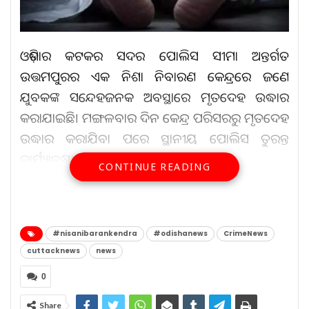
ଓଡ଼ିଶାର କଟକର ସଦର ପୋଲିସ ସୀମା ଅନ୍ତର୍ଗତ
ଉତ୍ତମପୁରର ଏକ ନିଶା ନିବାରଣ କେନ୍ଦ୍ରରେ ଜଣେ
ଯୁବକଙ୍କ ସନ୍ଦେହଜନକ ଅବସ୍ଥାରେ ମୃତଦେହ ଉଦ୍ଧାର
କରାଯାଇଛି। ମଙ୍ଗଳବାର ଦିନ କେନ୍ଦ୍ର ପରିସରରୁ ମୃତଦେହ
ଉଦ୍ଧାର କରାଯିବା ପରେ ସ୍ଥାନୀୟ ପୋଲିସ ତୁରନ୍ତ
କାର୍ଯ୍ୟାନୁଷ୍ଠାନ ଗ୍ରହଣ କରିଛି।
CONTINUE READING
ସୂଚନା ଅନୁଯାଇ, ଖୋର୍ଦ୍ଧା ଅଞ୍ଚଳର ଜଣେ ମୃତ ବ୍ୟକ୍ତିଙ୍କୁ
#nisanibarankendra
#odishanews
CrimeNews
ପ୍ରାୟ ଦୁଇ ମାସ ପୂର୍ବରୁ ନିଶା ନିବାରଣ କେନ୍ଦ୍ରରେ ଭର୍ତ୍ତି
cuttacknews
news
କରାଯାଇଥିଲା।
0
Share