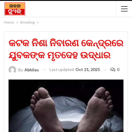
Home
Breaking
କଟକ ନିଶା ନିବାରଣ କେନ୍ଦ୍ରରେ
ଯୁବକଙ୍କ ମୃତଦେହ ଉଦ୍ଧାର
Last updated
Oct 21, 2025
0
By
Abhilas