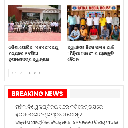
କେନ୍ଦୁଝରରେ ବନ୍ୟା କ୍ଷୟକ୍ଷତି…
Aug 5, 2026
କସ୍ତୁରବା ଗାନ୍ଧୀ ବାଳିକା…
Aug 4, 2026
ଓଡ଼ିଶା ପୋଲିସ–ଏନଏଫଏସୟୁ
ସ୍ୱାଧୀନତା ଦିବସ ପାଳନ ପାଇଁ
ଓଡ଼ିଶା ପୋଲିସ–ଏନଏଫଏସୟୁ ମଧ୍ୟରେ
ମଧ୍ୟରେ ୫ ବର୍ଷିଆ
“ମିଡ଼ିଆ ହାଉସ” ର ପ୍ରସ୍ତୁତି
ବୁଝାମଣାପତ୍ର ସ୍ୱାକ୍ଷର
ବୈଠକ
୫…
Aug 4, 2026
PREV
NEXT
ସ୍ୱାଧୀନତା ଦିବସ ପାଳନ ପାଇଁ…
Aug 4, 2026
BREAKING NEWS
ମହିଳା ବିଶ୍ୱକପ୍ ବିଜୟ ପରେ କ୍ରିକେଟ୍ ଉପରେ
ହରମନପ୍ରୀତଙ୍କ ପ୍ରଥମ ପୋଷ୍ଟ
ଦକ୍ଷିଣ ଆଫ୍ରିକା ବିପକ୍ଷରେ ୫୨ ରନରେ ବିଜୟ ହାସଲ