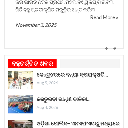
କରି ଭାରତ ନିଜର ପ୍ରଥମ ମହିଳା ବିଶ୍ୱକପ୍ ଟାଇଟଲ
ଜିତି ବହୁ ପ୍ରତୀକ୍ଷିତ ମରୁଡ଼ିର ଅନ୍ତ କରିବା
Read More »
November 3, 2025
ପୋଲିସ ସୂତ୍ର ଅନୁଯାୟୀ, ଏହି କଥିତ ଗଳାକାଟି ହତ୍ୟା
ଘଟଣାରେ ଚାରି ଜଣ ବ୍ୟକ୍ତି ସମ୍ପୃକ୍ତ ଥିବା ସନ୍ଦେହ
କରାଯାଉଛି। ଚାଲିଥିବା ତଦନ୍ତର ଅଂଶ ସ୍ୱରୂପ ସମ୍ପୃକ୍ତ ଚାରି
କେମିତି ଚାଲିଛି କଟକ ଐତିହାସିକ ବାଲିଯାତ୍ରା ପ୍ରସ୍ତୁତି
ଜଣଙ୍କୁ ଅଟକ ରଖାଯାଇ ପଚରାଉଚରା ପାଇଁ ପୋଲିସ
ଗୀତଟି କାନରେ ପଡ଼ିଲେ, ଆଖି ଆଗରେ ନାଚିଯାଏ
ବହୁଚର୍ଚ୍ଚିତ ଖବର
ଷ୍ଟେସନକୁ ନିଆଯାଇଛି।
ଓଡ଼ିଶାର ନୌବାଣିଜ୍ୟ ପରମ୍ପରା । ଓଡ଼ିଶାର ପ୍ରାଚୀନ
କେନ୍ଦୁଝରରେ ବନ୍ୟା କ୍ଷୟକ୍ଷତି…
ନାମ କଳିଙ୍ଗ । ପ୍ରାଚୀନ କଳିଙ୍ଗକୁ ସମୃଦ୍ଧ କରିଥିଲା
ନୌବାଣିଜ୍ୟ
Read More »
Aug 5, 2026
ରିପୋର୍ଟିଂ ସମୟରେ, ଫରେନସିକ୍ ଦଳ ଘଟଣାସ୍ଥଳରେ
November 1, 2025
କସ୍ତୁରବା ଗାନ୍ଧୀ ବାଳିକା…
ପହଞ୍ଚି ନଥିଲା। କର୍ତ୍ତୃପକ୍ଷ କହିଛନ୍ତି ଯେ ଫରେନସିକ୍ ଦଳ
Aug 4, 2026
ସେମାନଙ୍କର ପରୀକ୍ଷା ସମାପ୍ତ କରିବା ପରେ, ମୃତ୍ୟୁର
ସଠିକ୍ କାରଣ ନିର୍ଣ୍ଣୟ କରିବା ଏବଂ ଘଟଣା ପାଇଁ ପରିସ୍ଥିତି
ଓଡ଼ିଶା ପୋଲିସ–ଏନଏଫଏସୟୁ ମଧ୍ୟରେ
“ଥମ୍ମା”ର ଏହି ରାକ୍ଷସ ଦର୍ଶକଙ୍କ ହୃଦୟ ଜିତିବାରେ
ସମ୍ପର୍କରେ ଅଧିକ ପ୍ରମାଣ ସଂଗ୍ରହ କରିବା ପାଇଁ ମୃତଦେହକୁ