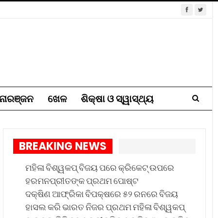
ୋରଞ୍ଜନ
ଖେଳ
ଶିକ୍ଷା ଓ ସ୍ୱାସ୍ଥ୍ୟ
BREAKING NEWS
ମହିଳା ବିଶ୍ୱକପ୍ ବିଜୟ ପରେ କ୍ରିକେଟ୍ ଉପରେ
ହରମନପ୍ରୀତଙ୍କ ପ୍ରଥମ ପୋଷ୍ଟ
ଦକ୍ଷିଣ ଆଫ୍ରିକା ବିପକ୍ଷରେ ୫୨ ରନରେ ବିଜୟ
ହାସଲ କରି ଭାରତ ନିଜର ପ୍ରଥମ ମହିଳା ବିଶ୍ୱକପ୍