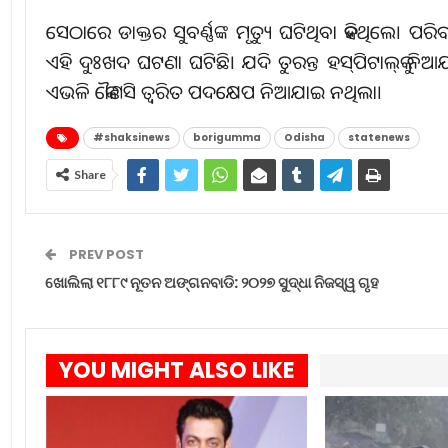
ସେଠାରେ ଡାକ୍ତର ସୁବର୍ଣ୍ଣଙ୍କ ମୃତ୍ୟୁ ଘଟିଥିବା କହିଥିଲେ। ପର
ଏହି ଦୁଃଖଦ ଘଟଣା ଘଟିଛି। ଯଦି ତୁରନ୍ତ ହସ୍‌ପିଟାଲ୍‌କୁ ନିଆଯ
ଏଭଳି କୌଣସି ତ୍ୱରିତ ପଦକ୍ଷେପ ନିଆଯାଇ ନଥିଲା।
#shaksinews
borigumma
Odisha
statenews
Share
PREV POST
ଖୋଲିଲା ୧୮୮୯ ନୂତନ ଅଙ୍ଗନବାଡି: ୨୦୨୭ ସୁଦ୍ଧା ନିଜସ୍ୱ ଗୃହ
YOU MIGHT ALSO LIKE