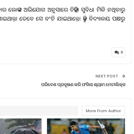
ିବାର ଲୋକଙ୍କ ଅଭିଯୋଗ ଅନୁସାରେ ଚିକିତ୍ସା ସୁବିଧା ମିଳି ନଥିବାରୁ
ାଇଥାନ୍ତା ତେବେ ସେ ବଂଚି ଯାଇଥାନ୍ତେ। କିନ୍ତୁ ବିଦ୍ୟାଳୟ ପକ୍ଷରୁ
0
NEXT POST
ପରିବେଶ ପ୍ରଦୂଷଣ କରି ଫସିଲା ଶ୍ୟାମ ମେଟାଲିକ୍‌ସ
More From Author