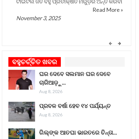
ଟାଇଟଲ ଜିତି ବହୁ ପ୍ରତୀକ୍ଷିତ ମରୁଡ଼ିର ଅନ୍ତ କରିବା
Read More »
November 3, 2025
କେମିତି ଚାଲିଛି କଟକ ଐତିହାସିକ ବାଲିଯାତ୍ରା
ପ୍ରସ୍ତୁତି
ବହୁଚର୍ଚ୍ଚିତ ଖବର
ଗୀତଟି କାନରେ ପଡ଼ିଲେ, ଆଖି ଆଗରେ ନାଚିଯାଏ
ଓଡ଼ିଶାର ନୌବାଣିଜ୍ୟ ପରମ୍ପରା । ଓଡ଼ିଶାର ପ୍ରାଚୀନ
ଘର ଦେବେ ସଲମାନ ଘର ଦେବେ
ନାମ କଳିଙ୍ଗ । ପ୍ରାଚୀନ କଳିଙ୍ଗକୁ ସମୃଦ୍ଧ କରିଥିଲା
ଚାରିଆଡ଼ୁ…
ନୌବାଣିଜ୍ୟ
Read More »
Aug 8, 2026
November 1, 2025
ପ୍ରବଳ ବର୍ଷା ହେବ ୧୪ ପର୍ଯ୍ୟନ୍ତ
Aug 8, 2026
“ଥମ୍ମା”ର ଏହି ରାକ୍ଷସ ଦର୍ଶକଙ୍କ ହୃଦୟ ଜିତିବାରେ
ଗିଲ୍‌ଙ୍କ ଆତଘା ଭାରତରେ ଚିନ୍ତା…
ଲାଗିଛି