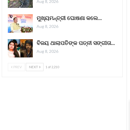
Aug 8, 2026
ଏଲଆଇସି ପଲିସିଧାରୀଙ୍କ ସଞ୍ଚୟକୁ ‘ବ୍ୟବସ୍ଥିତ
ଭାବରେ ଅପବ୍ୟବହାର’ କରାଯାଇଛି: ଜୟରାମ ରମେଶ
ମୁଖ୍ୟମନ୍ତ୍ରୀ ଘୋଷଣା କଲେ…
କଂଗ୍ରେସ ଶନିବାର (୨୫ ଅକ୍ଟୋବର, ୨୦୨୫)
Aug 8, 2026
ଅଭିଯୋଗ କରିଛି ଯେ ଜୀବନ ବୀମା ନିଗମ
(ଏଲ୍ଆଇସି)ର ୩୦ କୋଟି ପଲିସିଧାରୀଙ୍କ ସଞ୍ଚୟକୁ
ବିଜୟ ଥାଲାପତିଙ୍କ ପତ୍ନୀ ସଙ୍ଗୀତା…
ଆଦାନୀ ଗୋଷ୍ଠୀକୁ ଲାଭ ଦେବା
Read More »
Aug 8, 2026
October 25, 2025
PREV
NEXT
1 of 2,210
ଦୈନନ୍ଦିନ ଜୀବନରେ ଦୀପାବଳି ଦୀଆର
ପୁନଃବ୍ୟବହାର ପାଇଁ 8ଟି ଦିଆ ହ୍ୟାକ୍
ଆଲୋକର ପର୍ବ ଦୀପାବଳି ହେଉଛି ଛୋଟ ଛୋଟ ମାଟିର
ଦୀପ ଜାଳିବା ବିଷୟରେ, ଯାହା ଅନ୍ଧାର ଉପରେ
ଆଲୋକ ଏବଂ ମନ୍ଦ ଉପରେ ଭଲର ବିଜୟକୁ
ପ୍ରତିନିଧିତ୍ୱ
Read More »