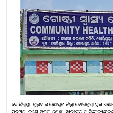
ବୋରିଗୁମ୍ମା: ଗୁରୁବାର କୋରାପୁଟ ଜିଲ୍ଲା ବୋରିଗୁମ୍ମା ବ୍ଲକର 
ପଢୁଥିବା ଜଣେ ସପ୍ତମ ଶ୍ରେଣୀ ଛାତ୍ରୀଙ୍କର ଆକସ୍ମିକ ମୃତ୍ୟୁ