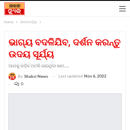
Home
ଜୀବନଚର୍ଯ୍ୟା
ଭାଗ୍ୟ ବଦଳିଯିବ, ଦର୍ଶନ କରନ୍ତୁ
ଉଦୟ ସୂର୍ଯ୍ୟ
ଆଗକୁ ଗଡ଼ିବ ଅଟକି ଯାଇଥିବା କାମ…..
Last updated
Nov 6, 2022
By
Shaksi News
0