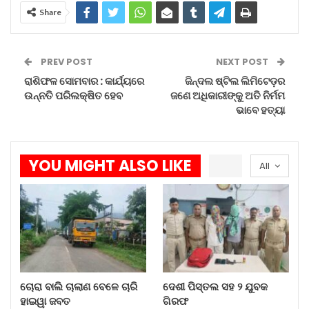
Share
କାରଣରୁ ଆପଣଙ୍କ କାମରେ କେହି ହସ୍ତକ୍ଷେପ କରିପାରନ୍ତି
ନାହିଁ । ସଂକ୍ଷେପରେ କହିଲେ ସକାଳ ସମୟ ‘ୟୁ ଟାଇମ୍‌’ ।
ତେଣୁ ବାକିଆ କାମ ସାରିବା ପାଇଁ ସକାଳ ସମୟ ହିଁ
PREV POST
NEXT POST
ଉପଯୁକ୍ତ ସମୟ ।
ରାଶିଫଳ ସୋମବାର : କାର୍ଯ୍ୟରେ
ଜିନ୍ଦଲ ଷ୍ଟିଲ ଲିମିଟେଡ଼ର
ଉନ୍ନତି ପରିଲକ୍ଷିତ ହେବ
ଜଣେ ଅଧିକାରୀଙ୍କୁ ଅତି ନିର୍ମମ
ଭାବେ ହତ୍ୟା
ଆହୁରି ପଢ଼ନ୍ତୁ...
ଚୋରା ବାଲି ଚାଲାଣ ବେଳେ ଚାରି…
YOU MIGHT ALSO LIKE
All
Aug 7, 2026
ଦେଶୀ ପିସ୍ତଲ ସହ ୨ ଯୁବକ ଗିରଫ
Aug 7, 2026
ପ୍ରବଳ ବର୍ଷା ରେ ହେବ ଲଘୁଚାପ
ଚୋରା ବାଲି ଚାଲାଣ ବେଳେ ଚାରି
ଦେଶୀ ପିସ୍ତଲ ସହ ୨ ଯୁବକ
Aug 7, 2026
ହାଇୱା ଜବତ
ଗିରଫ