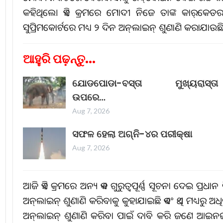
କହିଥିଲେ। ଏହି କ୍ରମରେ ମୋଦୀ ନିଜେ ତାଙ୍କ କାର୍‌କେ
ସୁପ୍ରିମକୋର୍ଟରେ ମଧ୍ୟ ୨ ଦିନ ଅନ୍‌ଲାଇନ୍‌ ଶୁଣାଣି କରାଯାଉଛି
ଆହୁରି ପଢ଼ନ୍ତୁ...
ଯୋଡପୋଡା-ବସ୍ତା ମୁଖ୍ୟରାସ୍ତା
ଉପରେ…
Aug 7, 2026
ସଫଳ ହେଲା ଅଗ୍ନି-୪ର ପରୀକ୍ଷା
Aug 7, 2026
ଆଜି ଏହି କ୍ରମରେ ଅନ୍ୟ ଏକ ଗୁରୁତ୍ୱପୂର୍ଣ୍ଣ ସୂଚନା ଦେଇ ପ୍ରଧାନ
ଅନ୍‌ଲାଇନ୍‌ ଶୁଣାଣି କରିବାକୁ କୁହାଯାଇଛି ଏବଂ ଏଥି ମଧ୍ୟରୁ ଅଧି
ଅନ୍‌ଲାଇନ୍‌ ଶୁଣାଣି କରିବା ପାଇଁ ଦାବି କରି ଜଣେ ଆଇନ