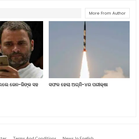
More From Author
ୁଗଲେ ଜେନ-ଜିଙ୍କ ସହ
ସଫଳ ହେଲା ଅଗ୍ନି-୪ର ପରୀକ୍ଷା
ter
Terms And Conditions
News In English