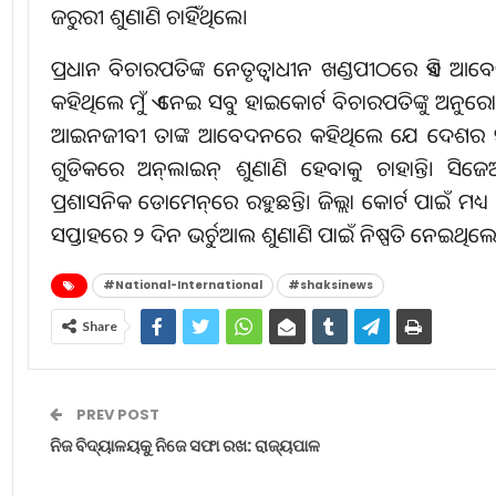
ଜରୁରୀ ଶୁଣାଣି ଚାହିଁଥିଲେ।
ପ୍ରଧାନ ବିଚାରପତିଙ୍କ ନେତୃତ୍ୱାଧୀନ ଖଣ୍ଡପୀଠରେ ଏହି 
କହିଥିଲେ ମୁଁ ଏ ନେଇ ସବୁ ହାଇକୋର୍ଟ ବିଚାରପତିଙ୍କୁ ଅନୁରୋଧ 
ଆଇନଜୀବୀ ତାଙ୍କ ଆବେଦନରେ କହିଥିଲେ ଯେ ଦେଶର ସ୍ୱାର୍ଥ 
ଗୁଡିକରେ ଅନ୍‌ଲାଇନ୍‌ ଶୁଣାଣି ହେବାକୁ ଚାହାନ୍ତି। ସିଜ
ପ୍ରଶାସନିକ ଡୋମେନ୍‌ରେ ରହୁଛନ୍ତି। ଜିଲ୍ଲା କୋର୍ଟ ପାଇଁ ମଧ୍
ସପ୍ତାହରେ ୨ ଦିନ ଭର୍ଚୁଆଲ ଶୁଣାଣି ପାଇଁ ନିଷ୍ପତି ନେଇଥିଲେ
#National-International
#shaksinews
Share
PREV POST
ନିଜ ବିଦ୍ୟାଳୟକୁ ନିଜେ ସଫା ରଖ: ରାଜ୍ୟପାଳ