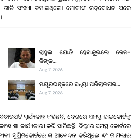
ଡର ଗାଡି ସଂଖ୍ୟା କମାଇଥିଲେ। ମୋଦୀଙ୍କ ଉଦ୍‌ବୋଧନ ପରେ
।
ରାହୁଲ ଯୋଡି ହେବାକୁଗଲେ ଜେନ-
ଜିଙ୍କ…
Aug 7, 2026
ମୟୂରଭଞ୍ଜରେ ବନ୍ୟା ପରିଚାଳନାର…
Aug 7, 2026
 ବିଚାରପତି ସୂର୍ଯ୍ୟକାନ୍ତ କହିଛନ୍ତି, ଦେଶରେ ସମସ୍ତ ହାଇକୋର୍ଟଙ୍କୁ
କାଂଶ ଏହା କାର୍ଯ୍ୟକାରୀ କରି ସାରିଛନ୍ତି। ଦିଲ୍ଲୀର ସମସ୍ତ କୋର୍ଟରେ
ଜୀବୀ ସୁପ୍ରିମକୋର୍ଟରେ ଏକ ଆବେଦନ କରିଥିଲେ ଏବଂ ମାମଲାର