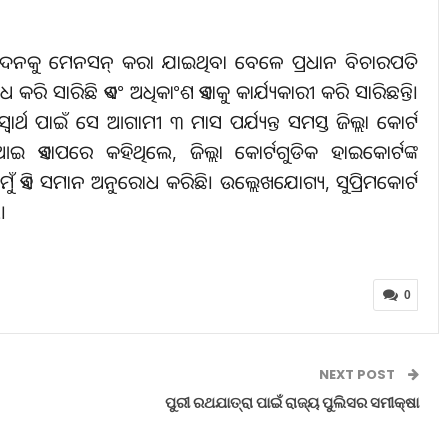
ଆବେଦନକୁ ମେନସନ୍‌ କରା ଯାଇଥିବା ବେଳେ ପ୍ରଧାନ ବିଚାରପତି
କରି ସାରିଛି ଏବଂ ଅଧିକାଂଶ ଏହାକୁ କାର୍ଯ୍ୟକାରୀ କରି ସାରିଛନ୍ତି।
ପାଇଁ ସେ ଆଗାମୀ ୩ ମାସ ପର୍ଯ୍ୟନ୍ତ ସମସ୍ତ ଜିଲ୍ଲା କୋର୍ଟ
େଆଇ ଏହାପରେ କହିଥିଲେ, ଜିଲ୍ଲା କୋର୍ଟଗୁଡିକ ହାଇକୋର୍ଟଙ୍କ
ୟ ମୁଁ ଏହି ସମାନ ଅନୁରୋଧ କରିଛି। ଉଲ୍ଲେଖଯୋଗ୍ୟ, ସୁପ୍ରିମକୋର୍ଟ
।
0
NEXT POST
ପୁରୀ ରଥଯାତ୍ରା ପାଇଁ ରାଜ୍ୟ ପୁଲିସର ସମୀକ୍ଷା