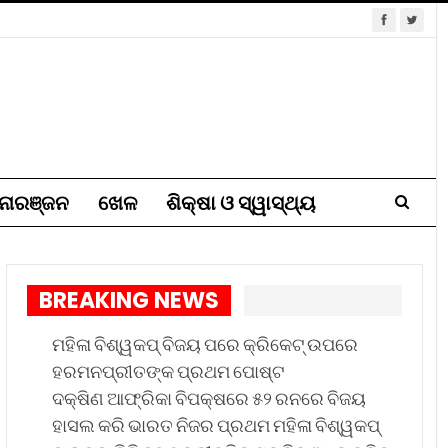
ୋରଞ୍ଜନ
ଖେଳ
ଶିକ୍ଷା ଓ ସ୍ୱାସ୍ଥ୍ୟ
BREAKING NEWS
ମହିଳା ବିଶ୍ୱକପ୍ ବିଜୟ ପରେ କ୍ରିକେଟ୍ ଉପରେ
ହରମନପ୍ରୀତଙ୍କ ପ୍ରଥମ ପୋଷ୍ଟ
ଦକ୍ଷିଣ ଆଫ୍ରିକା ବିପକ୍ଷରେ ୫୨ ରନରେ ବିଜୟ
ହାସଲ କରି ଭାରତ ନିଜର ପ୍ରଥମ ମହିଳା ବିଶ୍ୱକପ୍