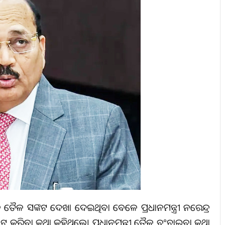
େ ତୈଳ ସଙ୍କଟ ଦେଖା ଦେଇଥିବା ବେଳେ ପ୍ରଧାନମନ୍ତ୍ରୀ ନରେନ୍ଦ୍ର
 କରିବା କଥା କହିଥିଲେ। ପ୍ରଧାନମନ୍ତ୍ରୀ ତୈଳ ବଂଚାଇବା କଥା