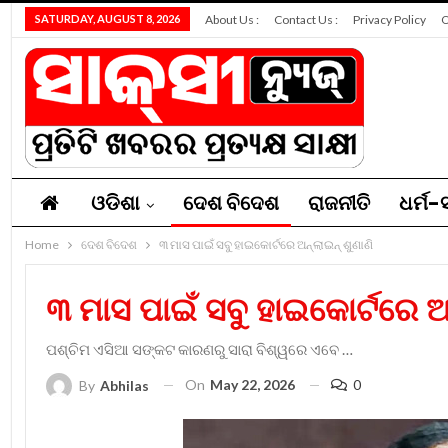
SATURDAY, AUGUST 8, 2026
About Us :
Contact Us :
Privacy Policy
O
ଓଡିଶା
ଦେଶ ବିଦେଶ
ରାଜନୀତି
ଧର୍ମ-ସ
Home
ନିଯୁକ୍ତି
ଦେଶ ବିଦେଶ
ସମ୍ପାଦକୀୟ
୩ ମାସ ପାଇଁ ସବୁ ହାଇକୋର୍ଟରେ ଅନ୍‌ଲାଇନ୍‌ ଶୁଣାଣି
୩ ମାସ ପାଇଁ ସବୁ ହାଇକୋର୍ଟରେ ଅନ୍
ପଶ୍ଚିମ ଏସିଆ ସଙ୍କଟ କାରଣରୁ ସାରା ବିଶ୍ୱରେ ଏବେ …
On
May 22, 2026
0
By
Abhilas