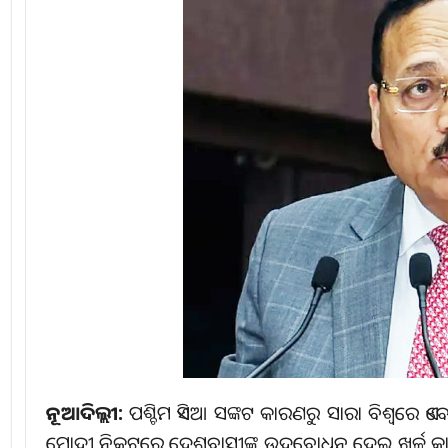
ନୂଆଦିଲ୍ଲୀ:
ପଶ୍ଚିମ ଏସିଆ ସଙ୍କଟ କାରଣରୁ ସାରା ବିଶ୍ୱରେ ଏବ
ମୋଦୀ ନିକଟରେ ଦେଶବାସୀଙ୍କୁ ଉଦ୍‌ବୋଧନ ଦେଇ ଖର୍ଚ୍ଚ କାଟ