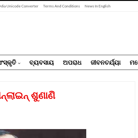
dia Unicode Converter
Terms And Conditions
News In English
ଂସ୍କୃତି
ବ୍ୟବସାୟ
ଅପରାଧ
ଜୀବନଚର୍ଯ୍ୟା
ମନ
‌ଲାଇନ୍‌ ଶୁଣାଣି