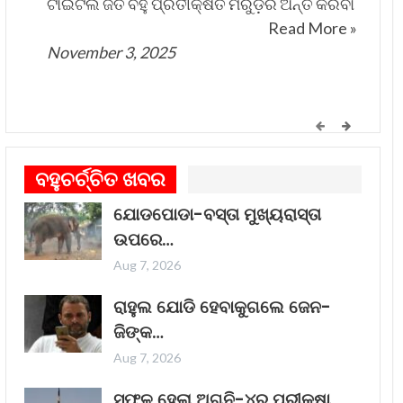
ଟାଇଟଲ ଜିତି ବହୁ ପ୍ରତୀକ୍ଷିତ ମରୁଡ଼ିର ଅନ୍ତ କରିବା
Read More »
November 3, 2025
କେମିତି ଚାଲିଛି କଟକ ଐତିହାସିକ ବାଲିଯାତ୍ରା
ପ୍ରସ୍ତୁତି
ବହୁଚର୍ଚ୍ଚିତ ଖବର
ଗୀତଟି କାନରେ ପଡ଼ିଲେ, ଆଖି ଆଗରେ ନାଚିଯାଏ
ଓଡ଼ିଶାର ନୌବାଣିଜ୍ୟ ପରମ୍ପରା । ଓଡ଼ିଶାର ପ୍ରାଚୀନ
ଯୋଡପୋଡା-ବସ୍ତା ମୁଖ୍ୟରାସ୍ତା
ନାମ କଳିଙ୍ଗ । ପ୍ରାଚୀନ କଳିଙ୍ଗକୁ ସମୃଦ୍ଧ କରିଥିଲା
ଉପରେ…
ନୌବାଣିଜ୍ୟ
Read More »
Aug 7, 2026
November 1, 2025
ରାହୁଲ ଯୋଡି ହେବାକୁଗଲେ ଜେନ-
ଜିଙ୍କ…
Aug 7, 2026
“ଥମ୍ମା”ର ଏହି ରାକ୍ଷସ ଦର୍ଶକଙ୍କ ହୃଦୟ ଜିତିବାରେ
ଲାଗିଛି
ସଫଳ ହେଲା ଅଗ୍ନି-୪ର ପରୀକ୍ଷା