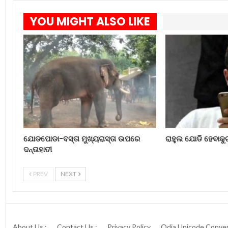
YOU MIGHT ALSO LIKE
ଯୋଡପୋଡା-ବସ୍ତା ମୁଖ୍ୟରାସ୍ତା ଉପରେ
ରାହୁଲ ଯୋଡି ହେବାକ
ଦନ୍ତାହାତୀ
PREV
NEXT
About Us :
Contact Us :
Privacy Policy
Odia Unicode Conver