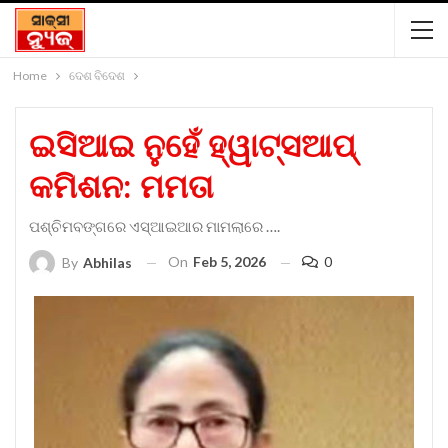
Home
ଦେଶ ବିଦେଶ
ଇସିଆଇ ନୁହେଁ ହ୍ୱାଟ୍‌ସଆପ୍‌
କମିଶନ: ମମତା
ପଶ୍ଚିମବଙ୍ଗରେ ଏସ୍‌ଆଇଆର ମାମଲାରେ ….
On
Feb 5, 2026
0
By
Abhilas