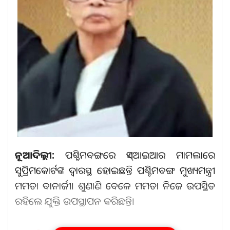
ନୂଆଦିଲ୍ଲୀ:
ପଶ୍ଚିମବଙ୍ଗରେ ଏସ୍‌ଆଇଆର ମାମଲାରେ
ସୁପ୍ରିମକୋର୍ଟଙ୍କ ଦ୍ୱାରସ୍ଥ ହୋଇଛନ୍ତି ପଶ୍ଚିମବଙ୍ଗ ମୁଖ୍ୟମନ୍ତ୍ରୀ
ମମତା ବାନାର୍ଜୀ। ଶୁଣାଣି ବେଳେ ମମତା ନିଜେ ଉପସ୍ଥିତ
ରହିଲେ ଯୁକ୍ତି ଉପସ୍ଥାପନ କରିଛନ୍ତି।