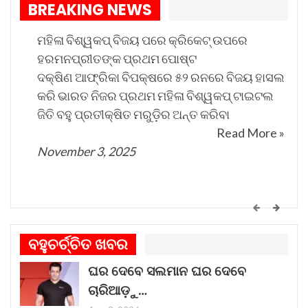
BREAKING NEWS
ଦାଖଲ କରିବାକୁ କୁହାଯାଇଛି।
ମମତା ବାନାର୍ଜୀ ଖଣ୍ଡପୀଠକୁ କହିଥିଲେ ଯେ ବଙ୍ଗକୁ
ମହିଳା ବିଶ୍ୱକପ୍ ବିଜୟ ପରେ କ୍ରିକେଟ୍ ଉପରେ
ଅନ୍ୟାୟ ଭାବରେ ଟାର୍ଗେଟ କରାଯାଉଛି ଏବଂ ଲୋକଙ୍କ
ହରମନପ୍ରୀତଙ୍କ ପ୍ରଥମ ପୋଷ୍ଟ
ଗଣତାନ୍ତ୍ରିକ ଅଧିକାରକୁ ସୁରକ୍ଷା ଦେବା ପାଇଁ କୋର୍ଟଙ୍କୁ
ଦକ୍ଷିଣ ଆଫ୍ରିକା ବିପକ୍ଷରେ ୫୨ ରନରେ ବିଜୟ ହାସଲ
କରି ଭାରତ ନିଜର ପ୍ରଥମ ମହିଳା ବିଶ୍ୱକପ୍ ଟାଇଟଲ
ହସ୍ତକ୍ଷେପ ପାଇଁ ଅନୁରୋଧ କରିଛନ୍ତି।
ଜିତି ବହୁ ପ୍ରତୀକ୍ଷିତ ମରୁଡ଼ିର ଅନ୍ତ କରିବା
Read More »
November 3, 2025
କେମିତି ଚାଲିଛି କଟକ ଐତିହାସିକ ବାଲିଯାତ୍ରା ପ୍ରସ୍ତୁତି
ଗୀତଟି କାନରେ ପଡ଼ିଲେ, ଆଖି ଆଗରେ ନାଚିଯାଏ
ବହୁଚର୍ଚ୍ଚିତ ଖବର
ଓଡ଼ିଶାର ନୌବାଣିଜ୍ୟ ପରମ୍ପରା । ଓଡ଼ିଶାର ପ୍ରାଚୀନ
ଘର ଦେବେ ସଲମାନ ଘର ଦେବେ
ନାମ କଳିଙ୍ଗ । ପ୍ରାଚୀନ କଳିଙ୍ଗକୁ ସମୃଦ୍ଧ କରିଥିଲା
ଚାରିଆଡ଼ୁ…
ନୌବାଣିଜ୍ୟ
Read More »