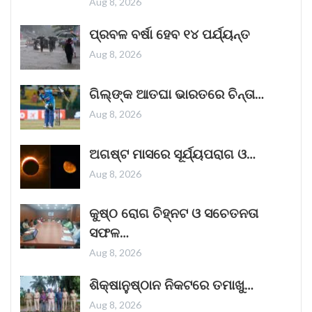
Aug 8, 2026
November 1, 2025
ପ୍ରବଳ ବର୍ଷା ହେବ ୧୪ ପର୍ଯ୍ୟନ୍ତ
Aug 8, 2026
“ଥମ୍ମା”ର ଏହି ରାକ୍ଷସ ଦର୍ଶକଙ୍କ ହୃଦୟ ଜିତିବାରେ
ଗିଲ୍‌ଙ୍କ ଆତଘା ଭାରତରେ ଚିନ୍ତା…
ଲାଗିଛି
Aug 8, 2026
ଭୟଙ୍କର ଜଗତର ନୂତନ ଚଳଚ୍ଚିତ୍ର 'ଥମ୍ମା'
ଦର୍ଶକଙ୍କୁ ପ୍ରଭାବିତ କରିବାରେ ସଫଳ ହୋଇଛି।
ଅଗଷ୍ଟ ମାସରେ ସୂର୍ଯ୍ୟପରାଗ ଓ…
ଦୀପାବଳିର ପରଦିନ ଜୋରଦାର ଆରମ୍ଭ ହୋଇଥିବା ଏହି
Aug 8, 2026
ଫିଲ୍ମଟି ସପ୍ତାହର କାର୍ଯ୍ୟ ଦିବସଗୁଡ଼ିକରେ
Read More »
କୁଷ୍ଠ ରୋଗ ଚିହ୍ନଟ ଓ ସଚେତନତା
October 25, 2025
ସଫଳ…
Aug 8, 2026
କୁର୍ଣ୍ଣୁଲ୍ ବସ୍ ଅଗ୍ନିକାଣ୍ଡ ଘଟଣାରେ ଏକ
ଶିକ୍ଷାନୁଷ୍ଠାନ ନିକଟରେ ତମାଖୁ…
ଗୁରୁତ୍ୱପୂର୍ଣ୍ଣ ଖୁଲାସା।
ଶୁକ୍ରବାର ସକାଳେ ଆନ୍ଧ୍ରପ୍ରଦେଶର କୁର୍ଣ୍ଣୁଲରେ
Aug 8, 2026