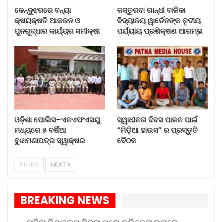
କେନ୍ଦୁଝରରେ ବନ୍ୟା
କସ୍ତୁରବା ଗାନ୍ଧୀ ବାଳିକା
କ୍ଷୟକ୍ଷତି ଆକଳନ ଓ
ବିଦ୍ୟାଳୟ ୱାର୍ଡେନଙ୍କ ତୃତୀୟ
ପୁନରୁଦ୍ଧାର କାର୍ଯ୍ୟର ସମୀକ୍ଷା
ପର୍ଯ୍ୟାୟ ପ୍ରଶିକ୍ଷଣ ଆରମ୍ଭ
ଓଡ଼ିଶା ପୋଲିସ–ଏନଏଫଏସୟୁ
ସ୍ୱାଧୀନତା ଦିବସ ପାଳନ ପାଇଁ
ମଧ୍ୟରେ ୫ ବର୍ଷିଆ
“ମିଡ଼ିଆ ହାଉସ” ର ପ୍ରସ୍ତୁତି
ବୁଝାମଣାପତ୍ର ସ୍ୱାକ୍ଷର
ବୈଠକ
PREV
NEXT
BREAKING NEWS