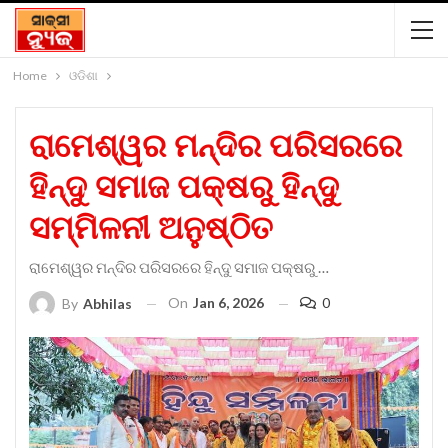
Home
ଓଡିଶା
ରାମେଶ୍ୱର ମନ୍ଦିର ପରିସରରେ
ହିନ୍ଦୁ ସମାଜ ପକ୍ଷରୁ ହିନ୍ଦୁ
ସମ୍ମିଳନୀ ଅନୁଷ୍ଠିତ
ରାମେଶ୍ୱର ମନ୍ଦିର ପରିସରରେ ହିନ୍ଦୁ ସମାଜ ପକ୍ଷରୁ …
On
Jan 6, 2026
0
By
Abhilas