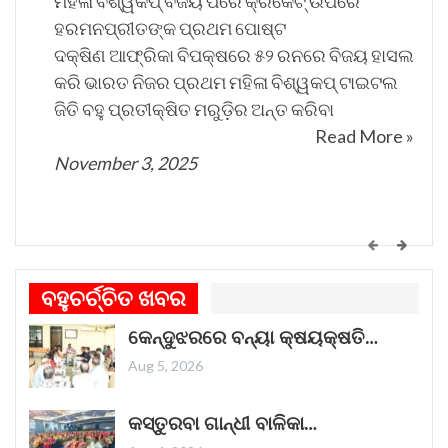
ମହିଳା ବିଶ୍ୱକପ୍ ବିଜୟ ପରେ କ୍ରିକେଟ୍ ଉପରେ
ହରମନପ୍ରୀତଙ୍କ ପ୍ରଥମ ପୋଷ୍ଟ
ଦକ୍ଷିଣ ଆଫ୍ରିକା ବିପକ୍ଷରେ ୫୨ ରନରେ ବିଜୟ ହାସଲ
କରି ଭାରତ ନିଜର ପ୍ରଥମ ମହିଳା ବିଶ୍ୱକପ୍ ଟାଇଟଲ
ଜିତି ବହୁ ପ୍ରତୀକ୍ଷିତ ମରୁଡ଼ିର ଅନ୍ତ କରିବା
Read More »
November 3, 2025
କେମିତି ଚାଲିଛି କଟକ ଐତିହାସିକ ବାଲିଯାତ୍ରା ପ୍ରସ୍ତୁତି
ଗୀତଟି କାନରେ ପଡ଼ିଲେ, ଆଖି ଆଗରେ ନାଚିଯାଏ
ବହୁଚର୍ଚ୍ଚିତ ଖବର
ଓଡ଼ିଶାର ନୌବାଣିଜ୍ୟ ପରମ୍ପରା । ଓଡ଼ିଶାର ପ୍ରାଚୀନ
କେନ୍ଦୁଝରରେ ବନ୍ୟା କ୍ଷୟକ୍ଷତି…
ନାମ କଳିଙ୍ଗ । ପ୍ରାଚୀନ କଳିଙ୍ଗକୁ ସମୃଦ୍ଧ କରିଥିଲା
ନୌବାଣିଜ୍ୟ
Read More »
Aug 5, 2026
November 1, 2025
କସ୍ତୁରବା ଗାନ୍ଧୀ ବାଳିକା…