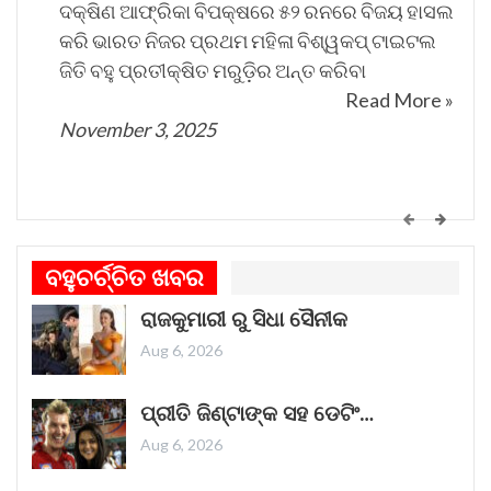
ଦକ୍ଷିଣ ଆଫ୍ରିକା ବିପକ୍ଷରେ ୫୨ ରନରେ ବିଜୟ ହାସଲ
ଅଧିକାର, ସମାନତା ଓ ସଶକ୍ତିକରଣ’ କୁ ପାଥେୟ କରି
କରି ଭାରତ ନିଜର ପ୍ରଥମ ମହିଳା ବିଶ୍ୱକପ୍ ଟାଇଟଲ
ମୁଖ୍ୟାଳୟରେ ଏକ ସାଂସ୍କୃତିକ କାର୍ଯ୍ୟକ୍ରମ ମଧ୍ୟ ଅନୁଷ୍ଠିତ
ଜିତି ବହୁ ପ୍ରତୀକ୍ଷିତ ମରୁଡ଼ିର ଅନ୍ତ କରିବା
ହୋଇଛି । ଏଥିରେ ଖଣି କ୍ଷେତ୍ରରେ ମହିଳାଙ୍କ ଅବଦାନକୁ
Read More »
ସମ୍ମାନିତ କରାଯାଇଥିଲା ।
November 3, 2025
କେମିତି ଚାଲିଛି କଟକ ଐତିହାସିକ ବାଲିଯାତ୍ରା ପ୍ରସ୍ତୁତି
ଗୀତଟି କାନରେ ପଡ଼ିଲେ, ଆଖି ଆଗରେ ନାଚିଯାଏ
ବହୁଚର୍ଚ୍ଚିତ ଖବର
ଓଡ଼ିଶାର ନୌବାଣିଜ୍ୟ ପରମ୍ପରା । ଓଡ଼ିଶାର ପ୍ରାଚୀନ
ରାଜକୁମାରୀ ରୁ ସିଧା ସୈନୀକ
ନାମ କଳିଙ୍ଗ । ପ୍ରାଚୀନ କଳିଙ୍ଗକୁ ସମୃଦ୍ଧ କରିଥିଲା
ନୌବାଣିଜ୍ୟ
Read More »
Aug 6, 2026
November 1, 2025
ପ୍ରୀତି ଜିଣ୍ଟାଙ୍କ ସହ ଡେଟିଂ…
Aug 6, 2026