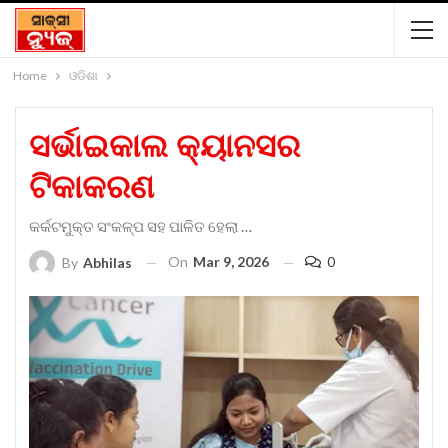
Home
ଓଡିଶା
ସର୍ଭାଇକାଲ କ୍ୟାନସର
ଟିକାକରଣ
କର୍କଟମୁକ୍ତ ସଂକଳ୍ପ ସହ ପାଳିତ ହେଲା …
On
Mar 9, 2026
0
By
Abhilas