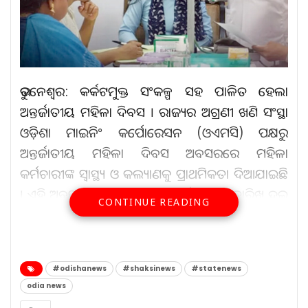
ଭୁବନେଶ୍ୱର: କର୍କଟମୁକ୍ତ ସଂକଳ୍ପ ସହ ପାଳିତ ହେଲା
ଅନ୍ତର୍ଜାତୀୟ ମହିଳା ଦିବସ । ରାଜ୍ୟର ଅଗ୍ରଣୀ ଖଣି ସଂସ୍ଥା
ଓଡ଼ିଶା ମାଇନିଂ କର୍ପୋରେସନ (ଓଏମସି) ପକ୍ଷରୁ
ଅନ୍ତର୍ଜାତୀୟ ମହିଳା ଦିବସ ଅବସରରେ ମହିଳା
କର୍ମଚାରୀଙ୍କ ସ୍ୱାସ୍ଥ୍ୟ ଓ କଲ୍ୟାଣକୁ ପ୍ରାଥମିକତା ଦିଆଯାଇଛି
। ଏହି ଅବସରରେ ସଂସ୍ଥା ପକ୍ଷରୁ ମାର୍ଚ୍ଚ ୬ ଓ ୭ ତାରିଖ ଦୁଇ
CONTINUE READING
ଦିନ ଧରି ଏକ ସ୍ୱତନ୍ତ୍ର ‘ସର୍ଭାଇକାଲ କ୍ୟାନସର’ ଟିକାକରଣ
ଅଭିଯାନ ଅନୁଷ୍ଠିତ ହୋଇଯାଇଛି ।
#odishanews
#shaksinews
#statenews
ଆହୁରି ପଢ଼ନ୍ତୁ...
odia news