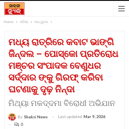
Home
ଓଡିଶା
କେନ୍ଦୁଝର
ମଧ୍ୟ ରାତ୍ରିରେ କବାଟ ଭାଙ୍ଗି
ଜିନ୍ଦଲ – ପୋସ୍କୋ ପ୍ରତିରୋଧ
ମଞ୍ଚର ସଂପାଦକ ବେଣୁଧର
ସର୍ଦ୍ଦାର ଙ୍କୁ ଗିରଫ୍ କରିବା
ଘଟଣାକୁ ଦୃଢ଼ ନିନ୍ଦା
ମିଥ୍ୟା ମକଦ୍ଦମା ବିରୋଧୀ ଅଭିଯାନ
Last updated
Mar 9, 2026
By
Shaksi News
0