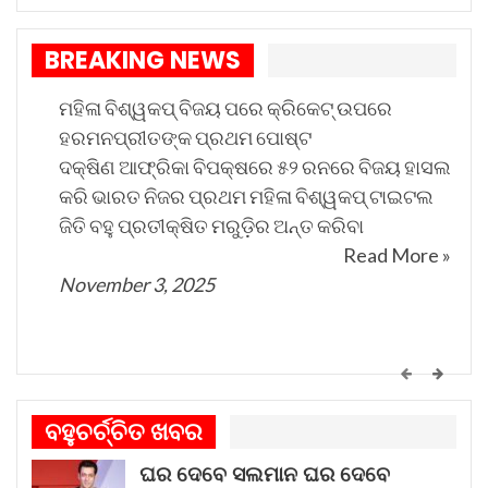
କରାଯାଇଛି।
BREAKING NEWS
ଦେଶୀ-ବିଦେଶୀ କମ୍ପାନୀ ଜିନ୍ଦଲ ଓ ପୋସ୍କୋ ସ୍ୱାର୍ଥରେ
ଗଣତାନ୍ତ୍ରିକ ଏବଂ ଶାନ୍ତିପୂର୍ଣ୍ଣ ଜନ ଆନ୍ଦୋଳନ ଉପରେ
ମହିଳା ବିଶ୍ୱକପ୍ ବିଜୟ ପରେ କ୍ରିକେଟ୍ ଉପରେ
ଦମନଲୀଳା ବିଜେପି ସରକାରଙ୍କ ଜନବିରୋଧୀ ଚରିତ୍ରର
ହରମନପ୍ରୀତଙ୍କ ପ୍ରଥମ ପୋଷ୍ଟ
ପର୍ଦ୍ଦାଫାଶ କରିଛି ବୋଲି ଅଭିଯୋଗ କରି ଅବିଳମ୍ବେ ଗିରଫ୍
ଦକ୍ଷିଣ ଆଫ୍ରିକା ବିପକ୍ଷରେ ୫୨ ରନରେ ବିଜୟ ହାସଲ
କରି ଭାରତ ନିଜର ପ୍ରଥମ ମହିଳା ବିଶ୍ୱକପ୍ ଟାଇଟଲ
ଆନ୍ଦୋଳନକାରୀ ମାନଙ୍କୁ ନିଃସର୍ତ୍ତ ଖଲାସ୍ ପାଇଁ ସଂଗଠନର
ଜିତି ବହୁ ପ୍ରତୀକ୍ଷିତ ମରୁଡ଼ିର ଅନ୍ତ କରିବା
ରାଜ୍ୟ ଆବାହକ ନରେନ୍ଦ୍ର ମହାନ୍ତି ଦାବି କରିଛନ୍ତି।
Read More »
November 3, 2025
କେମିତି ଚାଲିଛି କଟକ ଐତିହାସିକ ବାଲିଯାତ୍ରା ପ୍ରସ୍ତୁତି
ଗୀତଟି କାନରେ ପଡ଼ିଲେ, ଆଖି ଆଗରେ ନାଚିଯାଏ
ବହୁଚର୍ଚ୍ଚିତ ଖବର
ଓଡ଼ିଶାର ନୌବାଣିଜ୍ୟ ପରମ୍ପରା । ଓଡ଼ିଶାର ପ୍ରାଚୀନ
ଘର ଦେବେ ସଲମାନ ଘର ଦେବେ
ନାମ କଳିଙ୍ଗ । ପ୍ରାଚୀନ କଳିଙ୍ଗକୁ ସମୃଦ୍ଧ କରିଥିଲା