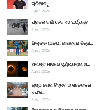
ଚାରିଆଡ଼ୁ…
ନୌବାଣିଜ୍ୟ
Read More »
Aug 8, 2026
November 1, 2025
ପ୍ରବଳ ବର୍ଷା ହେବ ୧୪ ପର୍ଯ୍ୟନ୍ତ
Aug 8, 2026
“ଥମ୍ମା”ର ଏହି ରାକ୍ଷସ ଦର୍ଶକଙ୍କ ହୃଦୟ ଜିତିବାରେ
ଗିଲ୍‌ଙ୍କ ଆତଘା ଭାରତରେ ଚିନ୍ତା…
ଲାଗିଛି
Aug 8, 2026
ଭୟଙ୍କର ଜଗତର ନୂତନ ଚଳଚ୍ଚିତ୍ର 'ଥମ୍ମା'
ଦର୍ଶକଙ୍କୁ ପ୍ରଭାବିତ କରିବାରେ ସଫଳ ହୋଇଛି।
ଅଗଷ୍ଟ ମାସରେ ସୂର୍ଯ୍ୟପରାଗ ଓ…
ଦୀପାବଳିର ପରଦିନ ଜୋରଦାର ଆରମ୍ଭ ହୋଇଥିବା ଏହି
Aug 8, 2026
ଫିଲ୍ମଟି ସପ୍ତାହର କାର୍ଯ୍ୟ ଦିବସଗୁଡ଼ିକରେ
Read More »
କୁଷ୍ଠ ରୋଗ ଚିହ୍ନଟ ଓ ସଚେତନତା
October 25, 2025
ସଫଳ…
Aug 8, 2026
କୁର୍ଣ୍ଣୁଲ୍ ବସ୍ ଅଗ୍ନିକାଣ୍ଡ ଘଟଣାରେ ଏକ