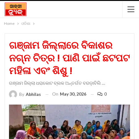
Home
ଓଡିଶା
ଗଞ୍ଜାମ ଜିଲ୍ଲାରେ ବିକାଶର
ନଗ୍ନ ଚିତ୍ର ! ପାଣି ପାଇଁ ଛଟପଟ
ମହିଳା ଏବଂ ଶିଶୁ !
ଗଞ୍ଜାମ ଜିଲ୍ଲା ଧରାକୋଟ ବ୍ଲକ ଅନ୍ତର୍ଗତ ବରଡ଼ାବିଲି …
On
May 30, 2026
0
By
Abhilas