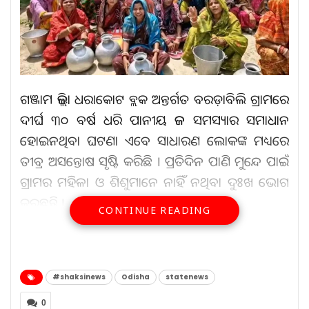
ଗଞ୍ଜାମ ଜିଲ୍ଲା ଧରାକୋଟ ବ୍ଲକ ଅନ୍ତର୍ଗତ ବରଡ଼ାବିଲି ଗ୍ରାମରେ
ଦୀର୍ଘ ୩୦ ବର୍ଷ ଧରି ପାନୀୟ ଜଳ ସମସ୍ୟାର ସମାଧାନ
ହୋଇନଥିବା ଘଟଣା ଏବେ ସାଧାରଣ ଲୋକଙ୍କ ମଧ୍ୟରେ
ତୀବ୍ର ଅସନ୍ତୋଷ ସୃଷ୍ଟି କରିଛି । ପ୍ରତିଦିନ ପାଣି ମୁନ୍ଦେ ପାଇଁ
ଗ୍ରାମର ମହିଳା ଓ ଶିଶୁମାନେ ନାହିଁ ନଥିବା ଦୁଃଖ ଭୋଗ
କରୁଛନ୍ତି ।
CONTINUE READING
ଆହୁରି ପଢ଼ନ୍ତୁ...
#shaksinews
Odisha
statenews
ରାଜକୁମାରୀ ରୁ ସିଧା ସୈନୀକ
Aug 6, 2026
0