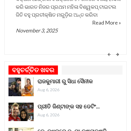
କରି ଭାରତ ନିଜର ପ୍ରଥମ ମହିଳା ବିଶ୍ୱକପ୍ ଟାଇଟଲ
ଜିତି ବହୁ ପ୍ରତୀକ୍ଷିତ ମରୁଡ଼ିର ଅନ୍ତ କରିବା
Read More »
November 3, 2025
କେମିତି ଚାଲିଛି କଟକ ଐତିହାସିକ ବାଲିଯାତ୍ରା ପ୍ରସ୍ତୁତି
ଗୀତଟି କାନରେ ପଡ଼ିଲେ, ଆଖି ଆଗରେ ନାଚିଯାଏ
ବହୁଚର୍ଚ୍ଚିତ ଖବର
ଓଡ଼ିଶାର ନୌବାଣିଜ୍ୟ ପରମ୍ପରା । ଓଡ଼ିଶାର ପ୍ରାଚୀନ
ରାଜକୁମାରୀ ରୁ ସିଧା ସୈନୀକ
ନାମ କଳିଙ୍ଗ । ପ୍ରାଚୀନ କଳିଙ୍ଗକୁ ସମୃଦ୍ଧ କରିଥିଲା
ନୌବାଣିଜ୍ୟ
Read More »
Aug 6, 2026
November 1, 2025
ପ୍ରୀତି ଜିଣ୍ଟାଙ୍କ ସହ ଡେଟିଂ…
Aug 6, 2026