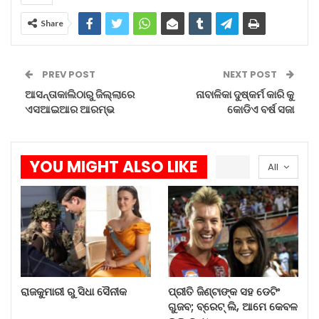
Share
ପ୍ରୀତି ଜିଣ୍ଟାଙ୍କ ସହ ଡେଟିଂ…
Aug 6, 2026
PREV POST
NEXT POST
କେନ୍ଦୁଝରରେ ବନ୍ୟା କ୍ଷୟକ୍ଷତି…
ଆସନ୍ତାକାଲିଠାରୁ ଜିଲ୍ଲାରେ
ନାବାଳିକା ଦୁଷ୍କର୍ମ କାରି କୁ
ଏସଆଇଆର ଆରମ୍ଭ
କୋଡିଏ ବର୍ଷ ସଜା
Aug 5, 2026
କସ୍ତୁରବା ଗାନ୍ଧୀ ବାଳିକା…
YOU MIGHT ALSO LIKE
All
Aug 4, 2026
ସ୍ଥାନୀୟ ଲୋକଙ୍କ କହିବା ଅନୁଯାୟୀ, ବାରମ୍ବାର ପ୍ରଶାସନ
ଏବଂ ସରକାରୀ କାର୍ଯ୍ୟାଳୟରେ ଅଭିଯୋଗ
କରାଯାଇଥିଲେ ମଧ୍ୟ ଆଜି ପର୍ଯ୍ୟନ୍ତ ସ୍ଥାୟୀ ସମାଧାନ
ହୋଇପାରିନାହିଁ । ମହିଳାମାନେ ଅନେକଥର ସ୍ଥାନୀୟ
ରାଜକୁମାରୀ ରୁ ସିଧା ସୈନୀକ
ପ୍ରୀତି ଜିଣ୍ଟାଙ୍କ ସହ ଡେଟିଂ
କାର୍ଯ୍ୟାଳୟ ଘେରାଉ କରି ପ୍ରତିବାଦ କରିଥିଲେ ମଧ୍ୟ
ଗୁଜବ; ବ୍ରେଟ୍ ଲି, ଆମେ କେବଳ