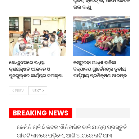
ଗୁଜବ; ବ୍ରେଟ୍ ଲି, ଆମେ କେବଳ
ଭଲ ବନ୍ଧୁ
ରାଜକୁମାରୀ ରୁ ସିଧା ସୈନୀକ
Aug 6, 2026
ପ୍ରୀତି ଜିଣ୍ଟାଙ୍କ ସହ ଡେଟିଂ…
Aug 6, 2026
କେନ୍ଦୁଝରରେ ବନ୍ୟା କ୍ଷୟକ୍ଷତି…
କେନ୍ଦୁଝରରେ ବନ୍ୟା
କସ୍ତୁରବା ଗାନ୍ଧୀ ବାଳିକା
କ୍ଷୟକ୍ଷତି ଆକଳନ ଓ
ବିଦ୍ୟାଳୟ ୱାର୍ଡେନଙ୍କ ତୃତୀୟ
Aug 5, 2026
ପୁନରୁଦ୍ଧାର କାର୍ଯ୍ୟର ସମୀକ୍ଷା
ପର୍ଯ୍ୟାୟ ପ୍ରଶିକ୍ଷଣ ଆରମ୍ଭ
କସ୍ତୁରବା ଗାନ୍ଧୀ ବାଳିକା…
PREV
NEXT
Aug 4, 2026
BREAKING NEWS
ଡ: ମମତା ଚୌଧୁରୀ ସୁସ୍ଥ ରହିବାର ମୂଳମନ୍ତ୍ର ପ୍ରଦାନ
କରିଥିଲେ | ଏଲ ଡି ଏମ୍ ଶ୍ରୀ ବାଉରୀ ବରିଷ୍ଠ ନାଗରିକ
କେମିତି ଚାଲିଛି କଟକ ଐତିହାସିକ ବାଲିଯାତ୍ରା ପ୍ରସ୍ତୁତି
ନିମନ୍ତେ ଉଦ୍ଦିଷ୍ଟ ବ୍ୟାଙ୍କ ସେବା ସହ ଜୀବନ ବୀମା, ସ୍ଵାସ୍ଥ୍ୟ
ଗୀତଟି କାନରେ ପଡ଼ିଲେ, ଆଖି ଆଗରେ ନାଚିଯାଏ