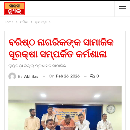
Home
ଓଡିଶା
ରାୟଗଡ଼ା
ବରିଷ୍ଠ ନାଗରିକଙ୍କ ସାମାଜିକ
ସୂରକ୍ଷା ସମ୍ପର୍କିତ କର୍ମଶାଳା
ରାୟଗଡ଼ା ଜିଲ୍ଲା ପ୍ରଶାସନ ସାମାଜିକ ….
On
Feb 26, 2026
0
By
Abhilas