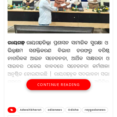
ରାୟଗଡ଼ା:
ରାୟଗଡ଼ା ଜିଲ୍ଲା ପ୍ରଶାସନ ସାମାଜିକ ସୁରକ୍ଷା ଓ
ଭିନ୍ନକ୍ଷମ ସଶକ୍ତିକରଣ ବିଭାଗ ତରଫରୁ ବରିଷ୍ଠ
ନାଗରିକଙ୍କ ଆଇନ ସଚେତନତା, ଆର୍ଥିକ ସାକ୍ଷରତା ଓ
ସାଇବର ଠକେଇ ବାବଦରେ ସଚେତନତା କର୍ମଶାଳା
ଅନୁଷ୍ଠିତ ହୋଇଯାଇଛି | ରାୟଗଡ଼ା ବ୍ଳକ ସଦଭାବନା ସଭା
ଗୃହରେ ଆୟୋଜିତ ଏହି କାର୍ଯ୍ୟକ୍ରମରେ ଅତିରିକ୍ତ
CONTINUE READING
ଜିଲ୍ଲାପାଳ ଶ୍ରୀଯୁକ୍ତ ନବୀନ ଚନ୍ଦ୍ର ନାଏକ ମୁଖ୍ୟ ଅତିଥି ରୂପେ
ଯୋଗଦେଇ କାର୍ଯ୍ୟକ୍ରମର ଶୁଭ ଉଦଘାଟନ କରିଥିଲେ |
ବିଶିଷ୍ଟ ଶିକ୍ଷାବିତ ତଥା ଅବସରପ୍ରାପ୍ତ ପ୍ରଧ୍ୟାପକ ଡ: ଦୁଷ୍ମନ୍ତ
Adwaitbharat
odianews
Odisha
raygadanews
କୁମାର ମହାନ୍ତି, ବରିଷ୍ଠ ନାଗରିକ ସଂଘ ର ସଭାପତି ଶ୍ରୀ