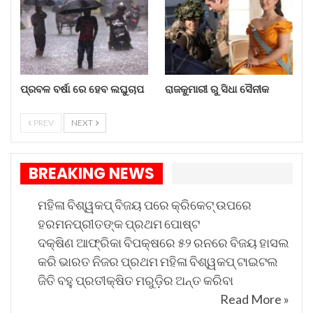
ଚୋରା ବାଲି ଚାଲାଣ ବେଳେ ଚାରି…
Aug 7, 2026
ଦେଶୀ ପିସ୍ତଲ ସହ ୨ ଯୁବକ ଗିରଫ
ପ୍ରବଳ ବର୍ଷା ରେ ହେବ ଲଘୁଚାପ
ରାଜକୁମାରୀ ରୁ ସିଧା ସୈନୀକ
Aug 7, 2026
PREV
NEXT
ପ୍ରବଳ ବର୍ଷା ରେ ହେବ ଲଘୁଚାପ
Aug 7, 2026
BREAKING NEWS
ରାଜକୁମାରୀ ରୁ ସିଧା ସୈନୀକ
ମହିଳା ବିଶ୍ୱକପ୍ ବିଜୟ ପରେ କ୍ରିକେଟ୍ ଉପରେ
Aug 6, 2026
ହରମନପ୍ରୀତଙ୍କ ପ୍ରଥମ ପୋଷ୍ଟ
ଦକ୍ଷିଣ ଆଫ୍ରିକା ବିପକ୍ଷରେ ୫୨ ରନରେ ବିଜୟ ହାସଲ
ପ୍ରଭାତ କହିଛନ୍ତି, ରାଜ୍ୟସଭା ସାଂସଦ ଦେବାଶିଷ
କରି ଭାରତ ନିଜର ପ୍ରଥମ ମହିଳା ବିଶ୍ୱକପ୍ ଟାଇଟଲ
ସାମନ୍ତରାୟଙ୍କ ଚରିତ୍ର ସମସ୍ତେ ଜାଣନ୍ତି। ‘ମଦୁଆ, ଗୁଣ୍ଡା,
ଜିତି ବହୁ ପ୍ରତୀକ୍ଷିତ ମରୁଡ଼ିର ଅନ୍ତ କରିବା
ଚରିତ୍ରହୀନ’ ବ୍ୟକ୍ତି ହେଲେ ଦେବାଶିଷ ସାମନ୍ତରାୟ। ସେ
Read More »