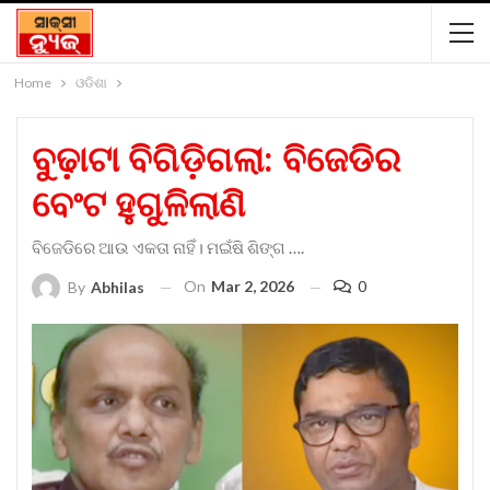
Home
ଓଡିଶା
ବୁଢ଼ାଟା ବିଗିଡ଼ିଗଲା: ବିଜେଡିର
ବେଂଟ ହୁଗୁଳିଲାଣି
ବିଜେଡିରେ ଆଉ ଏକତା ନାହିଁ। ମଇଁଷି ଶିଙ୍ଗ ….
On
Mar 2, 2026
0
By
Abhilas