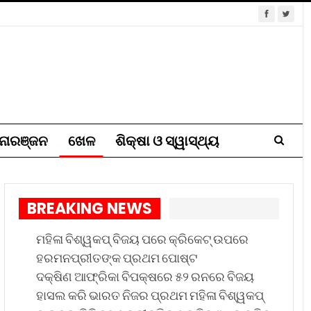
ୋରଞ୍ଜନ
ଖେଳ
ଶିକ୍ଷା ଓ ସ୍ୱାସ୍ଥ୍ୟ
BREAKING NEWS
ମହିଳା ବିଶ୍ୱକପ୍ ବିଜୟ ପରେ କ୍ରିକେଟ୍ ଉପରେ
ହରମନପ୍ରୀତଙ୍କ ପ୍ରଥମ ପୋଷ୍ଟ
ଦକ୍ଷିଣ ଆଫ୍ରିକା ବିପକ୍ଷରେ ୫୨ ରନରେ ବିଜୟ
ହାସଲ କରି ଭାରତ ନିଜର ପ୍ରଥମ ମହିଳା ବିଶ୍ୱକପ୍