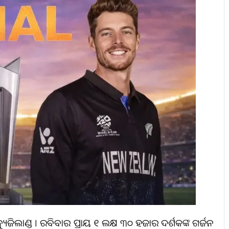
ୁଜିଲାଣ୍ଡ । ରବିବାର ପ୍ରାୟ ୧ ଲକ୍ଷ ୩୦ ହଜାର ଦର୍ଶକଙ୍କ ଗର୍ଜନ