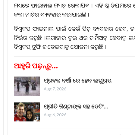
ମଧ୍ୟରେ ଫାଇନାଲ ମ୍ୟାଚ୍ ଖେଳାଯିବ । ଏହି ଷ୍ଟାଡିୟମରେ
କଳା ମାଟିର ବ୍ୟବହାର କରାଯାଇଛି ।
ବିଶ୍ୱକପ ଫାଇନାଲ ପାଇଁ କେଉଁ ପିଚ୍ ବ୍ୟବହାର ହେବ,
ନିର୍ଭର କରୁଛି ।ଲଗାତାର ଦୁଇ ଥର ଚାମ୍ପିଅନ୍ ହେବାକୁ ଲକ୍ଷ୍ୟ
ବିଶ୍ୱକପ୍ ଟ୍ରଫି ହାତେଇବାକୁ ଯୋଜନା କରୁଛି ।
ଆହୁରି ପଢ଼ନ୍ତୁ...
ପ୍ରବଳ ବର୍ଷା ରେ ହେବ ଲଘୁଚାପ
Aug 7, 2026
ପ୍ରୀତି ଜିଣ୍ଟାଙ୍କ ସହ ଡେଟିଂ…
Aug 6, 2026