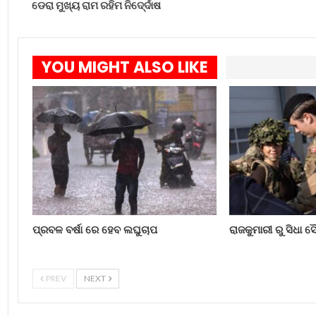
ଡେରା ମୁଖ୍ୟ ରାମ ରହିମ ନିଦେ୍ର୍ଦାଷ
YOU MIGHT ALSO LIKE
ପ୍ରବଳ ବର୍ଷା ରେ ହେବ ଲଘୁଚାପ
ରାଜକୁମାରୀ ରୁ ସିଧା 
PREV
NEXT