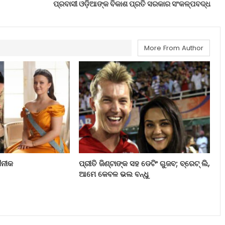
ପ୍ରବାସୀ ଓଡ଼ିଆଙ୍କ ବିକାଶ ପ୍ରତି ସରକାର ସଂକଳ୍ପବଦ୍ଧ
More From Author
ସୈନୀକ
ପ୍ରୀତି ଜିଣ୍ଟାଙ୍କ ସହ ଡେଟିଂ ଗୁଜବ; ବ୍ରେଟ୍ ଲି,
ଆମେ କେବଳ ଭଲ ବନ୍ଧୁ