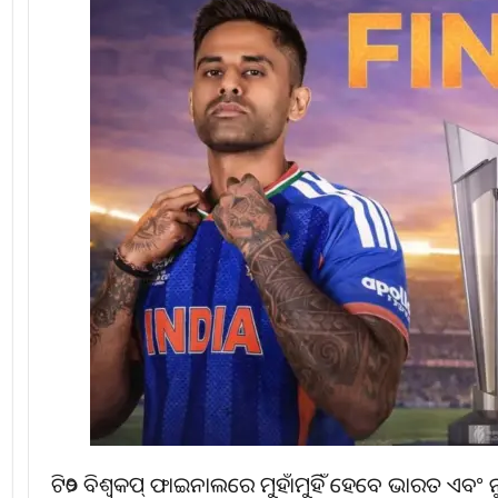
ଟି୨୦ ବିଶ୍ୱକପ୍ ଫାଇନାଲରେ ମୁହାଁମୁହିଁ ହେବେ ଭାରତ ଏବଂ ନ୍ୟ