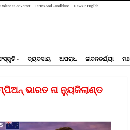
 Unicode Converter
Terms And Conditions
News In English
ଂସ୍କୃତି
ବ୍ୟବସାୟ
ଅପରାଧ
ଜୀବନଚର୍ଯ୍ୟା
ମନ
ପିଅନ୍ ଭାରତ ନା ନ୍ୟୁଜିଲାଣ୍ଡ