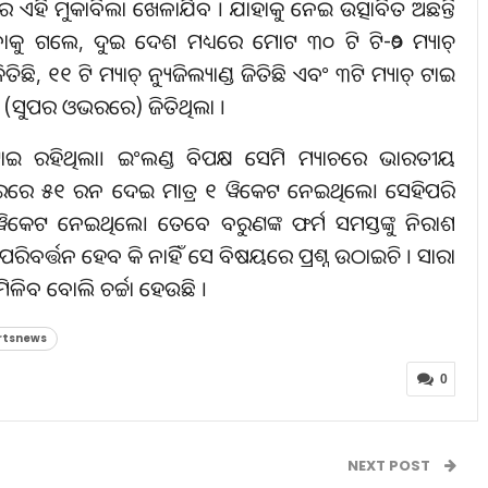
ରେ ଏହି ମୁକାବିଲା ଖେଳାଯିବ । ଯାହାକୁ ନେଇ ଉତ୍ସାବିତ ଅଛନ୍ତି
ିବାକୁ ଗଲେ, ଦୁଇ ଦେଶ ମଧ୍ୟରେ ମୋଟ ୩୦ ଟି ଟି-୨୦ ମ୍ୟାଚ୍
 ୧୧ ଟି ମ୍ୟାଚ୍ ନ୍ୟୁଜିଲ୍ୟାଣ୍ଡ ଜିତିଛି ଏବଂ ୩ଟି ମ୍ୟାଚ୍ ଟାଇ
 (ସୁପର ଓଭରରେ) ଜିତିଥିଲା ।
ାଇ ରହିଥିଲା। ଇଂଲଣ୍ଡ ବିପକ୍ଷ ସେମି ମ୍ୟାଚରେ ଭାରତୀୟ
ରରେ ୫୧ ରନ ଦେଇ ମାତ୍ର ୧ ୱିକେଟ ନେଇଥିଲେ। ସେହିପରି
ିକେଟ ନେଇଥିଲେ। ତେବେ ବରୁଣଙ୍କ ଫର୍ମ ସମସ୍ତଙ୍କୁ ନିରାଶ
୍ତ୍ତନ ହେବ କି ନାହିଁ ସେ ବିଷୟରେ ପ୍ରଶ୍ନ ଉଠାଇଚି । ସାରା
ିଳିବ ବୋଲି ଚର୍ଚ୍ଚା ହେଉଛି ।
rtsnews
0
NEXT POST