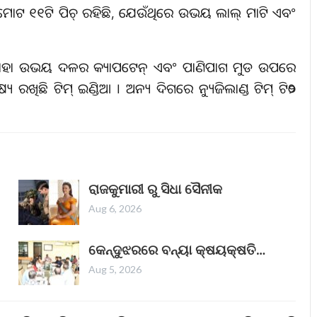
 ମୋଟ ୧୧ଟି ପିଚ୍ ରହିଛି, ଯେଉଁଥିରେ ଉଭୟ ଲାଲ୍ ମାଟି ଏବଂ
 ତାହା ଉଭୟ ଦଳର କ୍ୟାପଟେନ୍ ଏବଂ ପାଣିପାଗ ମୁଡ ଉପରେ
 ରଖିଛି ଟିମ୍ ଇଣ୍ଡିଆ । ଅନ୍ୟ ଦିଗରେ ନ୍ୟୁଜିଲାଣ୍ଡ ଟିମ୍ ଟି୨୦
ରାଜକୁମାରୀ ରୁ ସିଧା ସୈନୀକ
Aug 6, 2026
କେନ୍ଦୁଝରରେ ବନ୍ୟା କ୍ଷୟକ୍ଷତି…
Aug 5, 2026