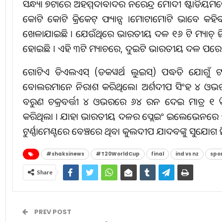
ସନ୍ଧ୍ୟା ୭ଟାରେ ଅହମ୍ମଦାବାଦର ନରେନ୍ଦ୍ର ମୋଦୀ ଷ୍ଟାଡିୟମ
କୋଟି କୋଟି କ୍ରିକେଟ୍ ଫ୍ୟାନ୍ସ ।ମୋଟାମୋଟି ଭାବେ କହ
ଖେଳାଯାଇଛି । ଯେଉଁଥିରେ ଭାରତୀୟ ଦଳ ୧୬ ଟି ମ୍ୟାଚ୍ ଜିତିଛି,
ହୋଇଛି । ଏହି ୩ଟି ମ୍ୟାଚରେ, ଦୁଇଟି ଭାରତୀୟ ଦଳ ପରେ
ଗୋଟିଏ ଡିଏଲଏସ୍ (ଡକୱର୍ଥ ଲୁଇସ୍) ପଦ୍ଧତି ଯୋଗୁଁ ଟ
ବୋଲରମାନେ ନିରାଶ କରିଥିଲେ। ଅର୍ଶଦୀପ ସିଂହ ୪ ଓଭ
ବରୁଣ ଚକ୍ରବର୍ତ୍ତୀ ୪ ଓଭରରେ ୬୪ ରନ ଦେଇ ମାତ୍ର ୧ ୱ
କରିଥିଲା । ଯାହା ଭାରତୀୟ ଦଳର ପ୍ଲେଇଂ ଇଲେଭେନରେ ପରିବର
ଟୁର୍ଣ୍ଣାମେଣ୍ଟରେ ବେଞ୍ଚରେ ଥିବା କୁଲଦୀପ ଯାଦବଙ୍କୁ ସୁଯୋଗ ମ
#shaksinews
#T20WorldCup
final
ind vs nz
spo
Share
PREV POST