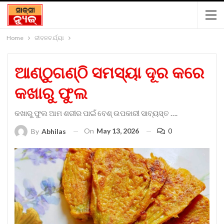
Home
ଜୀବନଚର୍ଯ୍ୟା
ଆଣ୍ଠୁଗଣ୍ଠି ସମସ୍ୟା ଦୂର କରେ
କଖାରୁ ଫୁଲ
କଖାରୁ ଫୁଲ ଆମ ଶରୀର ପାଇଁ ବେଶ୍‌ ଉପକାରୀ ସାବ୍ୟସ୍ତ ….
On
May 13, 2026
0
By
Abhilas