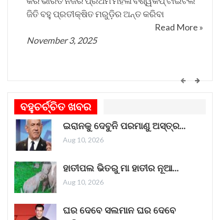
କରି ଭାରତ ନିଜର ପ୍ରଥମ ମହିଳା ବିଶ୍ୱକପ୍ ଟାଇଟଲ
ଜିତି ବହୁ ପ୍ରତୀକ୍ଷିତ ମରୁଡ଼ିର ଅନ୍ତ କରିବା
Read More »
November 3, 2025
କେମିତି ଚାଲିଛି କଟକ ଐତିହାସିକ ବାଲିଯାତ୍ରା ପ୍ରସ୍ତୁତି
ଗୀତଟି କାନରେ ପଡ଼ିଲେ, ଆଖି ଆଗରେ ନାଚିଯାଏ
ବହୁଚର୍ଚ୍ଚିତ ଖବର
ଓଡ଼ିଶାର ନୌବାଣିଜ୍ୟ ପରମ୍ପରା । ଓଡ଼ିଶାର ପ୍ରାଚୀନ
ଇରାନକୁ ଦେବୁନି ପରମାଣୁ ଅସ୍ତ୍ର…
ନାମ କଳିଙ୍ଗ । ପ୍ରାଚୀନ କଳିଙ୍ଗକୁ ସମୃଦ୍ଧ କରିଥିଲା
ନୌବାଣିଜ୍ୟ
Read More »
Aug 10, 2026
November 1, 2025
ହାତୀପଲ ଭିତରୁ ମା ହାତୀର ନୂଆ…
Aug 10, 2026
ଘର ଦେବେ ସଲମାନ ଘର ଦେବେ
“ଥମ୍ମା”ର ଏହି ରାକ୍ଷସ ଦର୍ଶକଙ୍କ ହୃଦୟ ଜିତିବାରେ