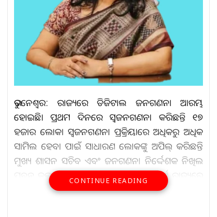
ଭୁବନେଶ୍ୱର: ରାଜ୍ୟରେ ଡିଜିଟାଲ ଜନଗଣନା ଆରମ୍ଭ
ହୋଇଛି। ପ୍ରଥମ ଦିନରେ ସ୍ୱଜନଗଣନା କରିଛନ୍ତି ୧୭
ହଜାର ଲୋକ। ସ୍ୱଜନଗଣନା ପ୍ରକ୍ରିୟାରେ ଅଧିକରୁ ଅଧିକ
ସାମିଲ ହେବା ପାଇଁ ସାଧାରଣ ଲୋକଙ୍କୁ ଅପିଲ୍‌ କରିଛନ୍ତି
ମୁଖ୍ୟ ଶାସନ ସଚିବ ଏବଂ ଜନଗଣନା ନିର୍ଦ୍ଦେଶକ ନିଖିଲ
ପବନ କଲ୍ୟାଣ। ମୁଖ୍ୟ ଶାସନ ସଚିବ ଅନୁ ଗର୍ଗ ରାଜ୍ୟରେ
CONTINUE READING
ଚାଲିଥିବା ଜନଗଣନା ସଂପର୍କରେ ବୈଠକ ଡାକି
ଆଲୋଚନା କରିଛନ୍ତି। ଜନଗଣନା ସମନ୍ୱୟ କମିଟିର