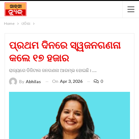
Home
ଓଡିଶା
ପ୍ରଥମ ଦିନରେ ସ୍ୱଜନଗଣନା
କଲେ ୧୭ ହଜାର
ରାଜ୍ୟରେ ଡିଜିଟାଲ ଜନଗଣନା ଆରମ୍ଭ ହୋଇଛି। ….
On
Apr 3, 2026
0
By
Abhilas