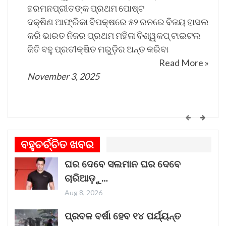
ହରମନପ୍ରୀତଙ୍କ ପ୍ରଥମ ପୋଷ୍ଟ
ଦକ୍ଷିଣ ଆଫ୍ରିକା ବିପକ୍ଷରେ ୫୨ ରନରେ ବିଜୟ ହାସଲ
କରି ଭାରତ ନିଜର ପ୍ରଥମ ମହିଳା ବିଶ୍ୱକପ୍ ଟାଇଟଲ
ଜିତି ବହୁ ପ୍ରତୀକ୍ଷିତ ମରୁଡ଼ିର ଅନ୍ତ କରିବା
Read More »
November 3, 2025
କେମିତି ଚାଲିଛି କଟକ ଐତିହାସିକ ବାଲିଯାତ୍ରା ପ୍ରସ୍ତୁତି
ଗୀତଟି କାନରେ ପଡ଼ିଲେ, ଆଖି ଆଗରେ ନାଚିଯାଏ
ବହୁଚର୍ଚ୍ଚିତ ଖବର
ଓଡ଼ିଶାର ନୌବାଣିଜ୍ୟ ପରମ୍ପରା । ଓଡ଼ିଶାର ପ୍ରାଚୀନ
ଘର ଦେବେ ସଲମାନ ଘର ଦେବେ
ନାମ କଳିଙ୍ଗ । ପ୍ରାଚୀନ କଳିଙ୍ଗକୁ ସମୃଦ୍ଧ କରିଥିଲା
ଚାରିଆଡ଼ୁ…
ନୌବାଣିଜ୍ୟ
Read More »
Aug 8, 2026
November 1, 2025
ପ୍ରବଳ ବର୍ଷା ହେବ ୧୪ ପର୍ଯ୍ୟନ୍ତ