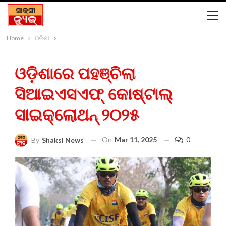
Home
ଓଡିଶା
ଓଡ଼ିଶାରେ ପହଞ୍ଚିଲା
ସିଆଇଏସଏଫ୍ କୋଷ୍ଟାଲ୍
ସାଇକ୍ଲୋଥନ୍ ୨୦୨୫
On
Mar 11, 2025
0
By
Shaksi News