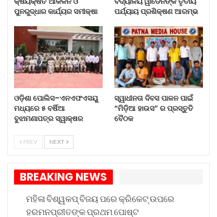
କ୍ଷୟକ୍ଷତି ଆକଳନ ଓ
ବିଦ୍ୟାଳୟ ୱାର୍ଡେନଙ୍କ ତୃତୀୟ
ସମୁଦ୍ର ଜଳ ପଛକୁ ଫେରିବା ଏବଂ ପ୍ରତିରକ୍ଷା ପରୀକ୍ଷଣ
ପୁନରୁଦ୍ଧାର କାର୍ଯ୍ୟର ସମୀକ୍ଷା
ପର୍ଯ୍ୟାୟ ପ୍ରଶିକ୍ଷଣ ଆରମ୍ଭ
ସ୍ଥଳ ଭାବେ ଏହାର ଭୂମିକା ପାଇଁ ଜଣାଶୁଣା ଏହି ସହରରେ
ଓଡ଼ିଶାର ସମୃଦ୍ଧ ଐତିହ୍ୟକୁ ପ୍ରଦର୍ଶିତ କରି ଏକ ସାଂସ୍କୃତିକ
କାର୍ଯ୍ୟକ୍ରମ ଆୟୋଜନ କରାଯାଇଥିଲା । ସାଇକେଲ
ଚାଳକ ଏବଂ ସେମାନଙ୍କ ମିଶନକୁ ସମ୍ମାନ ଦେବା ପାଇଁ
ସ୍ଥାନୀୟ ବାସିନ୍ଦାମାନେ ଏକତ୍ରିତ ହୋଇଥିବାବେଳେ
ପାରମ୍ପରିକ ନୃତ୍ୟ ପ୍ରଦର୍ଶନ, ପାରମ୍ପରିକ ନୃତ୍ୟ ଏବଂ
ଓଡ଼ିଶା ପୋଲିସ–ଏନଏଫଏସୟୁ
ସ୍ୱାଧୀନତା ଦିବସ ପାଳନ ପାଇଁ
ଦେଶାତ୍ମବୋଧକ ଗୀତ ଉତ୍ସାହକୁ ଆହୁରି ବଢାଇ ଦେଇଥିଲା ।
ମଧ୍ୟରେ ୫ ବର୍ଷିଆ
“ମିଡ଼ିଆ ହାଉସ” ର ପ୍ରସ୍ତୁତି
ବୁଝାମଣାପତ୍ର ସ୍ୱାକ୍ଷର
ବୈଠକ
ଆହୁରି ପଢ଼ନ୍ତୁ...
PREV
NEXT
କେନ୍ଦୁଝରରେ ବନ୍ୟା କ୍ଷୟକ୍ଷତି…
BREAKING NEWS
Aug 5, 2026
ମହିଳା ବିଶ୍ୱକପ୍ ବିଜୟ ପରେ କ୍ରିକେଟ୍ ଉପରେ
କସ୍ତୁରବା ଗାନ୍ଧୀ ବାଳିକା…
ହରମନପ୍ରୀତଙ୍କ ପ୍ରଥମ ପୋଷ୍ଟ