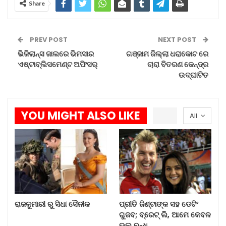
Share
PREV POST
NEXT POST
ଭିଜିଲାନ୍ସ ଜାଲରେ ଭିମସାର
ଗଞ୍ଜାମ ଜିଲ୍ଲା ଧରାକୋଟ ରେ
ଏଷ୍ଟାବ୍ଲିସମେଣ୍ଟ ଅଫିସର୍
ଚାରା ବିତରଣ କେନ୍ଦ୍ର
ଉଦ୍ଘାଟିତ
YOU MIGHT ALSO LIKE
All
ରାଜକୁମାରୀ ରୁ ସିଧା ସୈନୀକ
ପ୍ରୀତି ଜିଣ୍ଟାଙ୍କ ସହ ଡେଟିଂ
ଗୁଜବ; ବ୍ରେଟ୍ ଲି, ଆମେ କେବଳ
ଭଲ ବନ୍ଧୁ