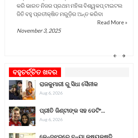
କରି ଭାରତ ନିଜର ପ୍ରଥମ ମହିଳା ବିଶ୍ୱକପ୍ ଟାଇଟଲ
ଜିତି ବହୁ ପ୍ରତୀକ୍ଷିତ ମରୁଡ଼ିର ଅନ୍ତ କରିବା
Read More »
November 3, 2025
କେମିତି ଚାଲିଛି କଟକ ଐତିହାସିକ ବାଲିଯାତ୍ରା ପ୍ରସ୍ତୁତି
ଗୀତଟି କାନରେ ପଡ଼ିଲେ, ଆଖି ଆଗରେ ନାଚିଯାଏ
ବହୁଚର୍ଚ୍ଚିତ ଖବର
ଓଡ଼ିଶାର ନୌବାଣିଜ୍ୟ ପରମ୍ପରା । ଓଡ଼ିଶାର ପ୍ରାଚୀନ
ରାଜକୁମାରୀ ରୁ ସିଧା ସୈନୀକ
ନାମ କଳିଙ୍ଗ । ପ୍ରାଚୀନ କଳିଙ୍ଗକୁ ସମୃଦ୍ଧ କରିଥିଲା
ନୌବାଣିଜ୍ୟ
Read More »
Aug 6, 2026
November 1, 2025
ପ୍ରୀତି ଜିଣ୍ଟାଙ୍କ ସହ ଡେଟିଂ…
Aug 6, 2026
କେନ୍ଦୁଝରରେ ବନ୍ୟା କ୍ଷୟକ୍ଷତି…