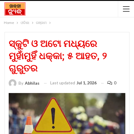
Home
ଓଡିଶା
ଗଞ୍ଜାମ
ସ୍କୁଟି ଓ ଅଟୋ ମଧ୍ୟରେ
ମୁହାଁମୁହିଁ ଧକ୍କା; ୫ ଆହତ, ୨
ଗୁରୁତର
Last updated
Jul 1, 2026
0
By
Abhilas