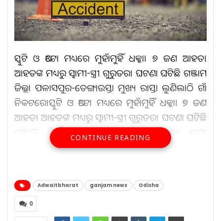
ସ୍କୁଟି ଓ ଅଟୋ ମଧ୍ୟରେ ମୁହାଁମୁହିଁ ଧକ୍କା। ୭ ଜଣ ଆହତ।
ଆହତଙ୍କ ମଧ୍ୟରୁ ସ୍ୱାମୀ-ସ୍ତ୍ରୀ ଗୁରୁତର। ଘଟଣା ଘଟିଛି ଗଞ୍ଜାମ
ଜିଲ୍ଲା ପଳାସପୁର-ଡେଙ୍ଗାଉସ୍ତା ମୁଖ୍ୟ ରାସ୍ତା ଲୁଣିଲାଠି ଗାଁ
ନିକଟରେ।ସ୍କୁଟି ଓ ଅଟୋ ମଧ୍ୟରେ ମୁହାଁମୁହିଁ ଧକ୍କା। ୭ ଜଣ
ଆହତ। ଆହତଙ୍କ ମଧ୍ୟରୁ ସ୍ୱାମୀ-ସ୍ତ୍ରୀ ଗୁରୁତର। ଘଟଣା ଘଟିଛି
ଗଞ୍ଜାମ ଜିଲ୍ଲା ପଳାସପୁର-ଡେଙ୍ଗାଉସ୍ତା ମୁଖ୍ୟ ରାସ୍ତା
CONTINUE READING
ଲୁଣିଲାଠି ଗାଁ ନିକଟରେ।
Adwaitbharat
ganjam news
Odisha
0