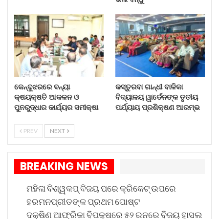
କେନ୍ଦୁଝରରେ ବନ୍ୟା
କସ୍ତୁରବା ଗାନ୍ଧୀ ବାଳିକା
କ୍ଷୟକ୍ଷତି ଆକଳନ ଓ
ବିଦ୍ୟାଳୟ ୱାର୍ଡେନଙ୍କ ତୃତୀୟ
ପୁନରୁଦ୍ଧାର କାର୍ଯ୍ୟର ସମୀକ୍ଷା
ପର୍ଯ୍ୟାୟ ପ୍ରଶିକ୍ଷଣ ଆରମ୍ଭ
PREV
NEXT
BREAKING NEWS
ମହିଳା ବିଶ୍ୱକପ୍ ବିଜୟ ପରେ କ୍ରିକେଟ୍ ଉପରେ
ହରମନପ୍ରୀତଙ୍କ ପ୍ରଥମ ପୋଷ୍ଟ
ଦକ୍ଷିଣ ଆଫ୍ରିକା ବିପକ୍ଷରେ ୫୨ ରନରେ ବିଜୟ ହାସଲ