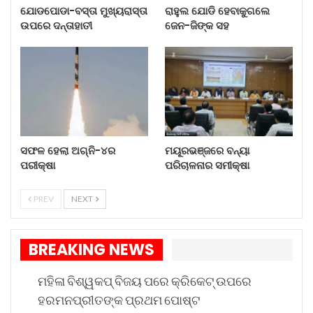
ଆହୁରି ପଢ଼ନ୍ତୁ...
ଯୋଡପୋଡା-ବସ୍ତା ମୁଖ୍ୟରାସ୍ତା
ରାହୁଲ ଯୋଡି ହେବାକୁଗଲେ
ଉପରେ ଦନ୍ତାହାତୀ
ଜେନ-ଜିଙ୍କ ସହ
ଯୋଡପୋଡା-ବସ୍ତା ମୁଖ୍ୟରାସ୍ତା
ଉପରେ…
Aug 7, 2026
ରାହୁଲ ଯୋଡି ହେବାକୁଗଲେ ଜେନ-
ଜିଙ୍କ…
ସଫଳ ହେଲା ଅଗ୍ନି-୪ର
ମୟୂରଭଞ୍ଜରେ ବନ୍ୟା
Aug 7, 2026
ପରୀକ୍ଷା
ପରିଚାଳନାର ସମୀକ୍ଷା
ସଫଳ ହେଲା ଅଗ୍ନି-୪ର ପରୀକ୍ଷା
PREV
NEXT
Aug 7, 2026
BREAKING NEWS
ମୟୂରଭଞ୍ଜରେ ବନ୍ୟା ପରିଚାଳନାର…
Aug 7, 2026
ମହିଳା ବିଶ୍ୱକପ୍ ବିଜୟ ପରେ କ୍ରିକେଟ୍ ଉପରେ
ହରମନପ୍ରୀତଙ୍କ ପ୍ରଥମ ପୋଷ୍ଟ
ଦିନବ୍ୟାପୀ ଅନୁଷ୍ଠିତ ବୈଷୟିକ ଅଧିବେଶନଗୁଡ଼ିକରେ