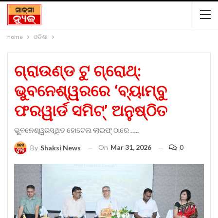
Home
ଓଡିଶା
ଗ୍ରାଉଣ୍ଡ ଟୁ ଗ୍ରୋଥ୍:
ଭୁବନେଶ୍ୱରରେ ‘ବ୍ୟାମ୍ବୁ
ଫରୱାର୍ଡ ସମିଟ୍’ ଅନୁଷ୍ଠିତ
ଭୁବନେଶ୍ୱରସ୍ଥିତ ହୋଟେଲ ଲାଇଫ୍ ଠାରେ …..
On
Mar 31, 2026
0
By
Shaksi News