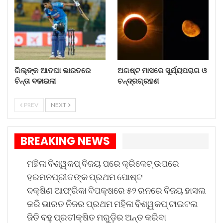
୭୦୦୧ ଟଙ୍କାରେ ନିଲାମ ହେଲା ମରିଚି କୁଣ୍ଡ ପାଣି।
ବରମୁଣ୍ଡା ହାଉସିଂ ବୋର୍ଡର ଜିତେନ୍ଦ୍ର ବିଶାଳ ନେଇଛନ୍ତି
ପ୍ରଥମ ନିଲାମ। ବିଶ୍ୱାସ ରହିଛି ଯେ, ଏହି ମରୀଚି କୁଣ୍ଡ
ପାଣିରେ ଗାଧୋଇ ପ୍ରଭୁ ଶ୍ରୀଲିଙ୍ଗରାଜଙ୍କୁ ଦର୍ଶନ କଲେ
ନିଃସନ୍ତାନ ମହିଳା ସନ୍ତାନ ପ୍ରାପ୍ତ ହେବା ସହ ତାଙ୍କ
ଗିଲ୍‌ଙ୍କ ଆତଘା ଭାରତରେ
ଅଗଷ୍ଟ ମାସରେ ସୂର୍ଯ୍ୟପରାଗ ଓ
ଚିନ୍ତା ବଢାଇଲା
ଚନ୍ଦ୍ରଗ୍ରହଣ
ମନସ୍କାମନା ପୂରଣ ହୋଇଥାଏ।
PREV
NEXT
BREAKING NEWS
ମହିଳା ବିଶ୍ୱକପ୍ ବିଜୟ ପରେ କ୍ରିକେଟ୍ ଉପରେ
ହରମନପ୍ରୀତଙ୍କ ପ୍ରଥମ ପୋଷ୍ଟ
ଦକ୍ଷିଣ ଆଫ୍ରିକା ବିପକ୍ଷରେ ୫୨ ରନରେ ବିଜୟ ହାସଲ
କରି ଭାରତ ନିଜର ପ୍ରଥମ ମହିଳା ବିଶ୍ୱକପ୍ ଟାଇଟଲ
ଜିତି ବହୁ ପ୍ରତୀକ୍ଷିତ ମରୁଡ଼ିର ଅନ୍ତ କରିବା