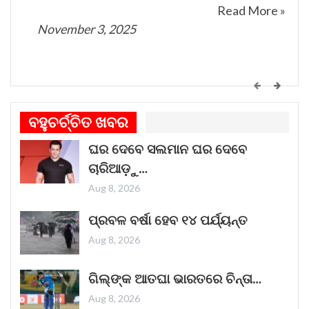
Read More »
November 3, 2025
କେମିତି ଚାଲିଛି କଟକ ଐତିହାସିକ ବାଲିଯାତ୍ରା ପ୍ରସ୍ତୁତି
ଗୀତଟି କାନରେ ପଡ଼ିଲେ, ଆଖି ଆଗରେ ନାଚିଯାଏ
ବହୁଚର୍ଚ୍ଚିତ ଖବର
ଓଡ଼ିଶାର ନୌବାଣିଜ୍ୟ ପରମ୍ପରା । ଓଡ଼ିଶାର ପ୍ରାଚୀନ
ଘର ଦେବେ ସଲମାନ ଘର ଦେବେ
ନାମ କଳିଙ୍ଗ । ପ୍ରାଚୀନ କଳିଙ୍ଗକୁ ସମୃଦ୍ଧ କରିଥିଲା
ଚାରିଆଡ଼ୁ…
ନୌବାଣିଜ୍ୟ
Read More »
Aug 8, 2026
November 1, 2025
ପ୍ରବଳ ବର୍ଷା ହେବ ୧୪ ପର୍ଯ୍ୟନ୍ତ
Aug 8, 2026
“ଥମ୍ମା”ର ଏହି ରାକ୍ଷସ ଦର୍ଶକଙ୍କ ହୃଦୟ ଜିତିବାରେ
ଗିଲ୍‌ଙ୍କ ଆତଘା ଭାରତରେ ଚିନ୍ତା…
ଲାଗିଛି
Aug 8, 2026
ଭୟଙ୍କର ଜଗତର ନୂତନ ଚଳଚ୍ଚିତ୍ର 'ଥମ୍ମା'