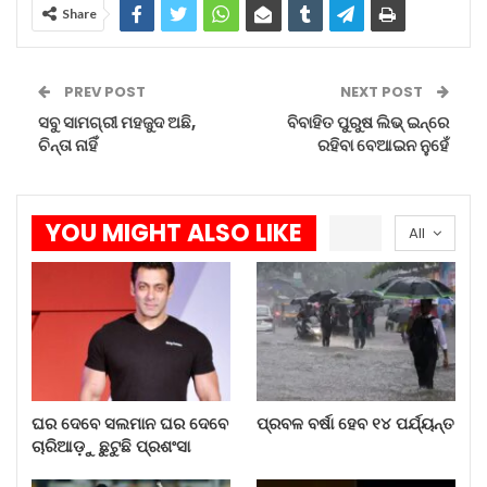
Share
ପ୍ରବଳ ବର୍ଷା ହେବ ୧୪ ପର୍ଯ୍ୟନ୍ତ
Aug 8, 2026
PREV POST
NEXT POST
ସବୁ ସାମଗ୍ରୀ ମହଜୁଦ ଅଛି,
ବିବାହିତ ପୁରୁଷ ଲିଭ୍‌ ଇନ୍‌ରେ
ଗିଲ୍‌ଙ୍କ ଆତଘା ଭାରତରେ ଚିନ୍ତା…
ଚିନ୍ତା ନାହିଁ
ରହିବା ବେଆଇନ ନୁହେଁ
Aug 8, 2026
YOU MIGHT ALSO LIKE
ଅଗଷ୍ଟ ମାସରେ ସୂର୍ଯ୍ୟପରାଗ ଓ…
All
Aug 8, 2026
ସାଧାରଣତଃ ପୂର୍ବବର୍ଷଗୁଡ଼ିକରେ ମରୀଚି କୁଣ୍ଡ ଜଳକୁ
ନେବା ପାଇଁ ଶ୍ରଦ୍ଧାଳୁଙ୍କ ମଧ୍ୟରେ ଏକ ପ୍ରକାର ପ୍ରତିଯୋଗିତା
ଦେଖିବାକୁ ମିଳିଥାଏ। ହେଲେ ଏ ବର୍ଷ ଖୁବ୍‌ କମ୍‌ ସଂଖ୍ୟକ
ଘର ଦେବେ ସଲମାନ ଘର ଦେବେ
ପ୍ରବଳ ବର୍ଷା ହେବ ୧୪ ପର୍ଯ୍ୟନ୍ତ
ଶ୍ରଦ୍ଧାଳୁ ନିଲାମ ଡାକ ସମୟରେ ଉପସ୍ଥିତ ରହିଥିବାରୁ
ଚାରିଆଡ଼ୁ ଛୁଟୁଛି ପ୍ରଶଂସା
ନିଲାମରେ ବାଧା ସୃଷ୍ଟି ହୋଇଥିଲା।