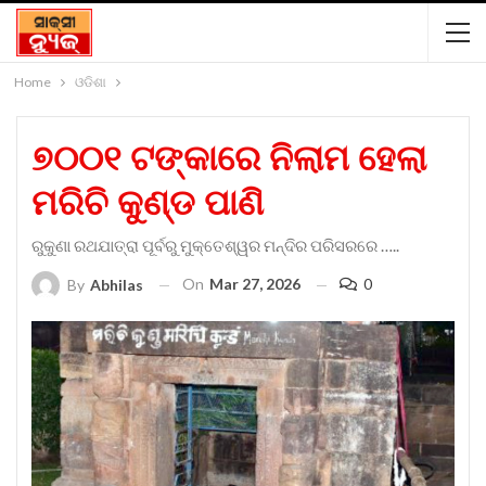
Home
ଓଡିଶା
୭୦୦୧ ଟଙ୍କାରେ ନିଲାମ ହେଲା
ମରିଚି କୁଣ୍ଡ ପାଣି
ରୁକୁଣା ରଥଯାତ୍ରା ପୂର୍ବରୁ ମୁକ୍ତେଶ୍ୱର ମନ୍ଦିର ପରିସରରେ …..
On
Mar 27, 2026
0
By
Abhilas