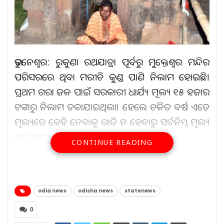
ଭୁବନେଶ୍ୱର: ରୁକୁଣା ରଥଯାତ୍ରା ପୂର୍ବରୁ ମୁକ୍ତେଶ୍ୱର ମନ୍ଦିର
ପରିସରରେ ଥିବା ମରୀଚି କୁଣ୍ଡ ପାଣି ନିଲାମ ହୋଇଛି।
ପ୍ରଥମ ଗରା ଜଳ ପାଇଁ ସରକାରୀ ଧାର୍ଯ୍ୟ ମୂଲ୍ୟ ୧୫ ହଜାର
ଟଙ୍କାରୁ ନିଲାମ ଡକାଯାଇଥିଲା। ହେଲେ ଚଳିତ ବର୍ଷ ଏତେ
ମୂଲ୍ୟରେ କେହି ନେବାକୁ ରାଜି ନ ହେବାରୁ ସର୍ବନିମ୍ନ ମୂଲ୍ୟ
୧୧ ହଜାର ଟଙ୍କାକୁ ହ୍ରାସ କରାଯାଇଥିଲା।
CONTINUE READING
ଆହୁରି ପଢ଼ନ୍ତୁ...
odia news
odisha news
statenews
ଘର ଦେବେ ସଲମାନ ଘର ଦେବେ
ଚାରିଆଡ଼ୁ…
0
Aug 8, 2026