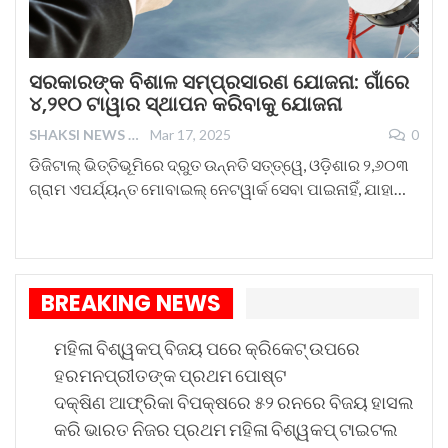
ସରକାରଙ୍କ ବିଶାଳ ସମ୍ପ୍ରସାରଣ ଯୋଜନା: ଗାଁରେ
୪,୨୧୦ ଟାୱାର ସ୍ଥାପନ କରିବାକୁ ଯୋଜନା
SHAKSI NEWS
Mar 17, 2025
0
ଡିଜିଟାଲ୍ ଭିତ୍ତିଭୂମିରେ ଦ୍ରୁତ ଉନ୍ନତି ସତ୍ତ୍ୱେ, ଓଡ଼ିଶାର ୨,୬୦୩ ​​
ଗ୍ରାମ ଏପର୍ଯ୍ୟନ୍ତ ମୋବାଇଲ୍ ନେଟୱାର୍କ ସେବା ପାଇନାହିଁ, ଯାହା…
BREAKING NEWS
ମହିଳା ବିଶ୍ୱକପ୍ ବିଜୟ ପରେ କ୍ରିକେଟ୍ ଉପରେ
ହରମନପ୍ରୀତଙ୍କ ପ୍ରଥମ ପୋଷ୍ଟ
ଦକ୍ଷିଣ ଆଫ୍ରିକା ବିପକ୍ଷରେ ୫୨ ରନରେ ବିଜୟ ହାସଲ
କରି ଭାରତ ନିଜର ପ୍ରଥମ ମହିଳା ବିଶ୍ୱକପ୍ ଟାଇଟଲ