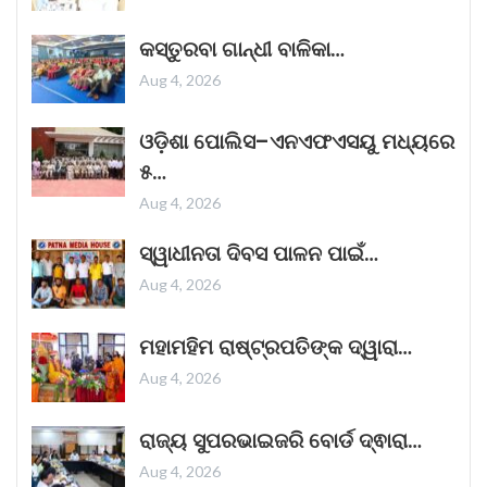
ଭୟଙ୍କର ଜଗତର ନୂତନ ଚଳଚ୍ଚିତ୍ର 'ଥମ୍ମା'
କସ୍ତୁରବା ଗାନ୍ଧୀ ବାଳିକା…
ଦର୍ଶକଙ୍କୁ ପ୍ରଭାବିତ କରିବାରେ ସଫଳ ହୋଇଛି।
ଦୀପାବଳିର ପରଦିନ ଜୋରଦାର ଆରମ୍ଭ ହୋଇଥିବା ଏହି
Aug 4, 2026
ଫିଲ୍ମଟି ସପ୍ତାହର କାର୍ଯ୍ୟ ଦିବସଗୁଡ଼ିକରେ
Read More »
ଓଡ଼ିଶା ପୋଲିସ–ଏନଏଫଏସୟୁ ମଧ୍ୟରେ
October 25, 2025
୫…
Aug 4, 2026
କୁର୍ଣ୍ଣୁଲ୍ ବସ୍ ଅଗ୍ନିକାଣ୍ଡ ଘଟଣାରେ ଏକ
ସ୍ୱାଧୀନତା ଦିବସ ପାଳନ ପାଇଁ…
ଗୁରୁତ୍ୱପୂର୍ଣ୍ଣ ଖୁଲାସା।
Aug 4, 2026
ଶୁକ୍ରବାର ସକାଳେ ଆନ୍ଧ୍ରପ୍ରଦେଶର କୁର୍ଣ୍ଣୁଲରେ
ଏକ ବସ୍‌ରେ ନିଆଁ ଲାଗିଯିବାରୁ ୨୦ ଜଣ ପୋଡ଼ି
ମହାମହିମ ରାଷ୍ଟ୍ରପତିଙ୍କ ଦ୍ୱାରା…
ମୃତ୍ୟୁବରଣ କରିଛନ୍ତି। ଏହି ଦୁଃଖଦ ଦୁର୍ଘଟଣା ସମଗ୍ର
Aug 4, 2026
ଦେଶକୁ ମର୍ମାହତ କରିଛି।
Read More »
October 25, 2025
ରାଜ୍ୟ ସୁପରଭାଇଜରି ବୋର୍ଡ ଦ୍ଵାରା…
Aug 4, 2026