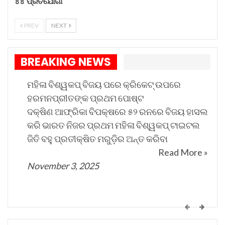
୪୪ ପ୍ରତିଯୋଗୀ
ହ୍ୱାଇଟ୍ ହାଉସ୍ ନିକଟରୁ ପରାମର୍ଶ ପାଇବା ପରେ ଏଭଳି
PREV
NEXT
ସୂଚନା ପ୍ରଦାନ କରିଛନ୍ତି ଆମେରିକା ରାଜସ୍ୱ ସଚିବ ସ୍କଟ୍
ବେସେଂଟ ।
BREAKING NEWS
ମହିଳା ବିଶ୍ୱକପ୍ ବିଜୟ ପରେ କ୍ରିକେଟ୍ ଉପରେ
ହରମନପ୍ରୀତଙ୍କ ପ୍ରଥମ ପୋଷ୍ଟ
ଦକ୍ଷିଣ ଆଫ୍ରିକା ବିପକ୍ଷରେ ୫୨ ରନରେ ବିଜୟ ହାସଲ
କରି ଭାରତ ନିଜର ପ୍ରଥମ ମହିଳା ବିଶ୍ୱକପ୍ ଟାଇଟଲ
ଜିତି ବହୁ ପ୍ରତୀକ୍ଷିତ ମରୁଡ଼ିର ଅନ୍ତ କରିବା
Read More »
November 3, 2025
କେମିତି ଚାଲିଛି କଟକ ଐତିହାସିକ ବାଲିଯାତ୍ରା ପ୍ରସ୍ତୁତି