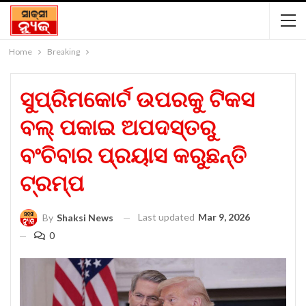
Home
Breaking
ସୁପ୍ରିମକୋର୍ଟ ଉପରକୁ ଟିକସ
ବଲ୍ ପକାଇ ଅପଦସ୍ତରୁ
ବଂଚିବାର ପ୍ରୟାସ କରୁଛନ୍ତି
ଟ୍ରମ୍ପ
Last updated
Mar 9, 2026
By
Shaksi News
0