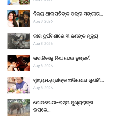
କୁର୍ଣ୍ଣୁଲ୍ ବସ୍ ଅଗ୍ନିକାଣ୍ଡ ଘଟଣାରେ ଏକ
ବିଜୟ ଥାଲାପତିଙ୍କ ପତ୍ନୀ ସଙ୍ଗୀତା…
ଗୁରୁତ୍ୱପୂର୍ଣ୍ଣ ଖୁଲାସା।
Aug 8, 2026
ଶୁକ୍ରବାର ସକାଳେ ଆନ୍ଧ୍ରପ୍ରଦେଶର କୁର୍ଣ୍ଣୁଲରେ
ଏକ ବସ୍‌ରେ ନିଆଁ ଲାଗିଯିବାରୁ ୨୦ ଜଣ ପୋଡ଼ି
କାର ଦୁର୍ଘଟଣାରେ ୩ ଜଣଙ୍କ ମୃତ୍ୟୁ
ମୃତ୍ୟୁବରଣ କରିଛନ୍ତି। ଏହି ଦୁଃଖଦ ଦୁର୍ଘଟଣା ସମଗ୍ର
Aug 8, 2026
ଦେଶକୁ ମର୍ମାହତ କରିଛି।
Read More »
October 25, 2025
ନାବାଳିକାକୁ ନିଶା ଦେଇ ଦୁଷ୍କର୍ମ
Aug 8, 2026
ଏଲଆଇସି ପଲିସିଧାରୀଙ୍କ ସଞ୍ଚୟକୁ ‘ବ୍ୟବସ୍ଥିତ
ମୁଖ୍ୟମନ୍ତ୍ରୀଙ୍କ ଅଭିଯୋଗ ଶୁଣାଣି…
ଭାବରେ ଅପବ୍ୟବହାର’ କରାଯାଇଛି: ଜୟରାମ ରମେଶ
Aug 8, 2026
କଂଗ୍ରେସ ଶନିବାର (୨୫ ଅକ୍ଟୋବର, ୨୦୨୫)
ଅଭିଯୋଗ କରିଛି ଯେ ଜୀବନ ବୀମା ନିଗମ (ଏଲ୍ଆଇସି)ର
ଯୋଡପୋଡା-ବସ୍ତା ମୁଖ୍ୟରାସ୍ତା
୩୦ କୋଟି ପଲିସିଧାରୀଙ୍କ ସଞ୍ଚୟକୁ ଆଦାନୀ
ଉପରେ…
ଗୋଷ୍ଠୀକୁ ଲାଭ ଦେବା
Read More »