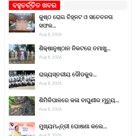
ଗୀତଟି କାନରେ ପଡ଼ିଲେ, ଆଖି ଆଗରେ ନାଚିଯାଏ
ବହୁଚର୍ଚ୍ଚିତ ଖବର
ଓଡ଼ିଶାର ନୌବାଣିଜ୍ୟ ପରମ୍ପରା । ଓଡ଼ିଶାର ପ୍ରାଚୀନ
କୁଷ୍ଠ ରୋଗ ଚିହ୍ନଟ ଓ ସଚେତନତା
ନାମ କଳିଙ୍ଗ । ପ୍ରାଚୀନ କଳିଙ୍ଗକୁ ସମୃଦ୍ଧ କରିଥିଲା
ସଫଳ…
ନୌବାଣିଜ୍ୟ
Read More »
Aug 8, 2026
November 1, 2025
ଶିକ୍ଷାନୁଷ୍ଠାନ ନିକଟରେ ତମାଖୁ…
Aug 8, 2026
“ଥମ୍ମା”ର ଏହି ରାକ୍ଷସ ଦର୍ଶକଙ୍କ ହୃଦୟ ଜିତିବାରେ
ରାଜ୍ୟସ୍ତରୀୟ ଦୌଡକୁଦ…
ଲାଗିଛି
Aug 8, 2026
ଭୟଙ୍କର ଜଗତର ନୂତନ ଚଳଚ୍ଚିତ୍ର 'ଥମ୍ମା'
ଦର୍ଶକଙ୍କୁ ପ୍ରଭାବିତ କରିବାରେ ସଫଳ ହୋଇଛି।
ଶିମିଳିପାଳରେ କଳା ବାଘୁଣୀର ମୃତ୍ୟୁ…
ଦୀପାବଳିର ପରଦିନ ଜୋରଦାର ଆରମ୍ଭ ହୋଇଥିବା ଏହି
Aug 8, 2026
ଫିଲ୍ମଟି ସପ୍ତାହର କାର୍ଯ୍ୟ ଦିବସଗୁଡ଼ିକରେ
Read More »
ମୁଖ୍ୟମନ୍ତ୍ରୀ ଘୋଷଣା କଲେ…
October 25, 2025
Aug 8, 2026