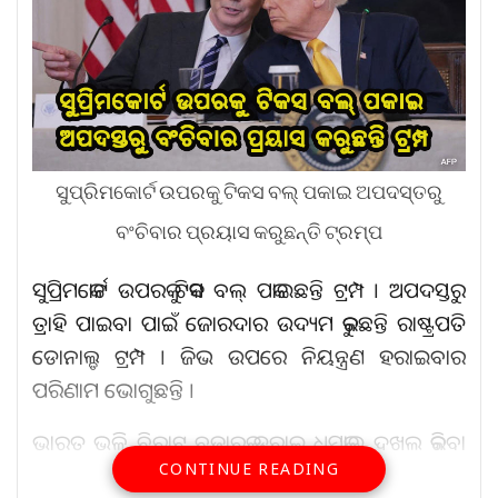
ସୁପ୍ରିମକୋର୍ଟ ଉପରକୁ ଟିକସ ବଲ୍ ପକାଇ ଅପଦସ୍ତରୁ
ବଂଚିବାର ପ୍ରୟାସ କରୁଛନ୍ତି ଟ୍ରମ୍ପ
ସୁପ୍ରିମକୋର୍ଟ ଉପରକୁ ଟିକସ ବଲ୍ ପକାଇଛନ୍ତି ଟ୍ରମ୍ପ । ଅପଦସ୍ତରୁ
ତ୍ରାହି ପାଇବା ପାଇଁ ଜୋରଦାର ଉଦ୍ୟମ କରୁଛନ୍ତି ରାଷ୍ଟ୍ରପତି
ଡୋନାଲ୍ଡ ଟ୍ରମ୍ପ । ଜିଭ ଉପରେ ନିୟନ୍ତ୍ରଣ ହରାଇବାର
ପରିଣାମ ଭୋଗୁଛନ୍ତି ।
ଭାରତ ଭଳି ବିରାଟ ବଜାରକୁ ଡରାଇ ଧମକାଇ ଦଖଲ କରିବାକୁ
CONTINUE READING
ବସିଥିଲେ ଟ୍ରମ୍ପ । ଭାରତ-ପାକିସ୍ତାନ ଉପରେ ଟିକସ ଚାପ ପକାଇ