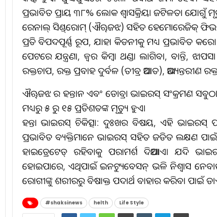
ପ୍ରଭାବିତ ପ୍ରାୟ ୩୮% ଲୋକ ଶ୍ୱାସକ୍ରିୟା ଜଟିଳତା ଯୋଗୁଁ ମୃ
ରେନାଲ୍‌ ସିଣ୍ଡ୍‌ରୋମ୍‌ (ଐୠଜଝ) ସହିତ ହେମୋରେଜିକ୍‌ 
ପ୍ରତି ବିପଦପୂର୍ଣ୍ଣ ରୂପ, ଯାହା କିଡନୀକୁ ମଧ୍ୟ ପ୍ରଭାବିତ କରେ। ଲ
ପେଟରେ ଯନ୍ତ୍ରଣା, ଜ୍ୱର କିମ୍ବା ଥଣ୍ଡା ଲାଗିବା, ବାନ୍ତି, ଝ
ରକ୍ତଚାପ, ରକ୍ତ ପ୍ରବାହ ଦୁର୍ବଳ (ତୀବ୍ର ଆଘାତ), ଆଭ୍ୟନ୍ତରୀଣ ରକ
ଐୠଜଝ ର ହନ୍ତାନ ଏବଂ ଡୋବ୍ରା ଭାଇରସ୍‌ ସଂକ୍ରମଣ ସବୁଠାରୁ ଗୁ
ମଧ୍ୟରୁ ୫ ରୁ ୧୫ ପ୍ରତିଶତଙ୍କ ମୃତ୍ୟୁ ହୁଏ।
ହନ୍ତା ଭାଇରସ୍‌ ଚିକିତ୍ସା: ଦୁଃଖର ବିଷୟ, ଏହି ଭାଇରସ୍‌ ପାଇଁ
ପ୍ରଭାବିତ ବ୍ୟକ୍ତିମାନେ ଭାଇରସ୍‌ ସହିତ ଜଡିତ ଲକ୍ଷଣ ପାଇଁ ଚ
ହାଇଡ୍ରେଟେଡ୍‌ ରହିବାକୁ ପରାମର୍ଶ ଦିଆଯାଏ। ଯଦି ଭାଇ
ହୋଇପାରେ, ଏଥିପାଇଁ ଇନଟ୍ୟୁବେସନ୍‌ ଭଳି ନିଶ୍ୱାସ ନେବାର
ରୋଗୀଙ୍କୁ ଶରୀରରୁ ବିଷାକ୍ତ ପଦାର୍ଥ ବାହାର କରିବା ପାଇଁ 
#shaksinews
helth
Life Style