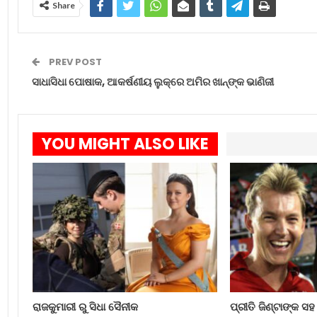
Share
PREV POST
ସାଧାସିଧା ପୋଷାକ, ଆକର୍ଷଣୀୟ ଲୁକ୍‌ରେ ଅମିର ଖାନ୍‌ଙ୍କ ଭାଣିଜୀ
YOU MIGHT ALSO LIKE
ରାଜକୁମାରୀ ରୁ ସିଧା ସୈନୀକ
ପ୍ରୀତି ଜିଣ୍ଟାଙ୍କ ସହ