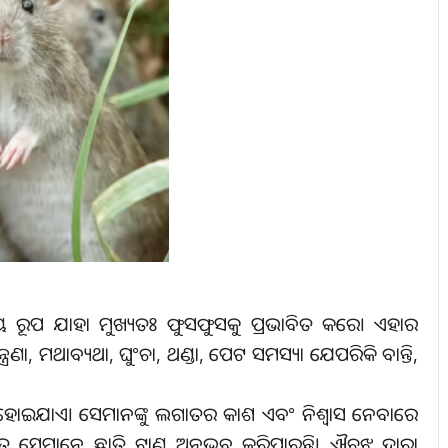
ୟୟ ରୂପ ଯାହା ମୁଖ୍ୟତଃ ଫୁସଫୁସକୁ ପ୍ରଭାବିତ କରେ। ଏହାର
ନ୍ତ୍ରଣା, ମଥାବ୍ୟଥା, ଘୁଂଚା, ଥଣ୍ଡା, ପେଟ ସମସ୍ୟା ଯେପରିକି ବାନ୍ତି,
ୁତର ହୋଇଯାଏ। ସେମାନଙ୍କୁ ଲଗାତର କାଶ ଏବଂ ନିଶ୍ୱାସ ନେବାରେ
 ସେମାନେ ଛାତି ଟାଣ ଅନୁଭବ କରିପାରନ୍ତି। ଐଚଝ ଦ୍ୱାରା