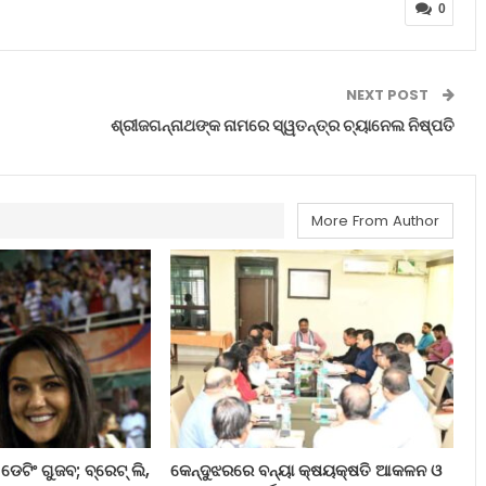
0
NEXT POST
ଶ୍ରୀଜଗନ୍ନାଥଙ୍କ ନାମରେ ସ୍ୱତନ୍ତ୍ର ଚ୍ୟାନେଲ ନିଷ୍ପତି
More From Author
 ଡେଟିଂ ଗୁଜବ; ବ୍ରେଟ୍ ଲି,
କେନ୍ଦୁଝରରେ ବନ୍ୟା କ୍ଷୟକ୍ଷତି ଆକଳନ ଓ