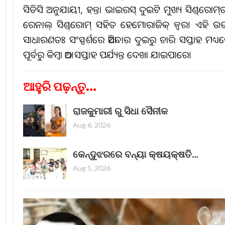
ସିଡିସି ଅନୁଯାୟୀ, ହନ୍ତା ଭାଇରସ୍‌ ଦୁଇଟି ମୁଖ୍ୟ ସିଣ୍ଡ୍‌ରୋମ
ରେନାଲ୍‌ ସିଣ୍ଡ୍‌ରୋମ୍‌ ସହିତ ହେମୋରାଜିକ୍‌ ଜ୍ୱର। ଏହି 
ସାଧାରଣତଃ ସଂସ୍ପର୍ଶରେ ଆସିବାର ଦୁଇରୁ ଚାରି ସପ୍ତାହ ମଧ୍ୟ
ପୂର୍ବରୁ କିମ୍ବା ଆଠ ସପ୍ତାହ ପର୍ଯ୍ୟନ୍ତ ଦେଖା ଯାଇପାରେ।
ଆହୁରି ପଢ଼ନ୍ତୁ...
ରାଜକୁମାରୀ ରୁ ସିଧା ସୈନୀକ
Aug 6, 2026
କେନ୍ଦୁଝରରେ ବନ୍ୟା କ୍ଷୟକ୍ଷତି…
Aug 5, 2026