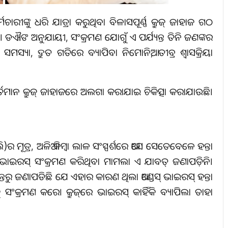
ଙ୍କୁ ଧରି ଯାତ୍ରା କରୁଥିବା ବିଳାସପୂର୍ଣ୍ଣ କ୍ରୁଜ୍‌ ଜାହାଜ ଗଠ
ି। ଡଐଙ ଅନୁଯାୟୀ, ସଂକ୍ରମଣ ଯୋଗୁଁ ଏ ପର୍ଯ୍ୟନ୍ତ ତିନି ଜଣଙ୍କର
ମସ୍ୟା, ଦ୍ରୁତ ଗତିରେ ବ୍ୟାପିବା ନିମୋନିଆ, ତୀବ୍ର ଶ୍ୱାସକ୍ରିୟା
ୁ ବର୍ତମାନ କ୍ରୁଜ୍‌ ଜାହାଜରେ ଅଲଗା କରାଯାଇ ଚିକିତ୍ସା କରାଯାଉଛି।
 ମୂତ୍ର, ଅଳିଆ କିମ୍ବା ଲାଳ ସଂସ୍ପର୍ଶରେ ଆସେ ସେତେବେଳେ ହନ୍ତା
ାଇରସ୍‌ ସଂକ୍ରମଣ କରିଥିବା ମାମଲା ଏ ଯାବତ୍‌ ଜଣାପଡ଼ିନି।
ୁ ଜଣାପଡିଛି ଯେ ଏହାର କାରଣ ଥିଲା ଆଣ୍ଡେସ୍‌ ଭାଇରସ୍‌ ହନ୍ତା
୍ରମଣ କରେ। କ୍ରୁଜ୍‌ରେ ଭାଇରସ୍‌ କାହିଁକି ବ୍ୟାପିଲା ତାହା