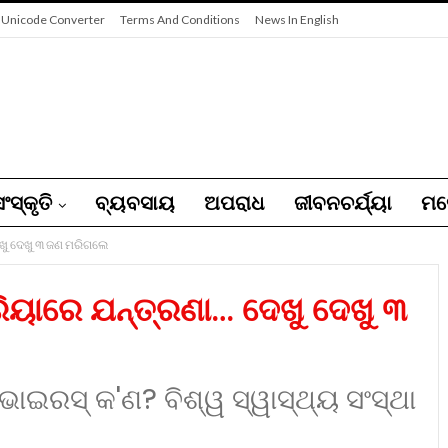
 Unicode Converter
Terms And Conditions
News In English
ଂସ୍କୃତି
ବ୍ୟବସାୟ
ଅପରାଧ
ଜୀବନଚର୍ଯ୍ୟା
ମନ
ଖୁ ଦେଖୁ ୩ ଜଣ ମରିଗଲେ
ରିୟାରେ ଯନ୍ତ୍ରଣା… ଦେଖୁ ଦେଖୁ ୩
ା ଭାଇରସ୍‌ କ'ଣ? ବିଶ୍ୱ ସ୍ୱାସ୍ଥ୍ୟ ସଂସ୍ଥା