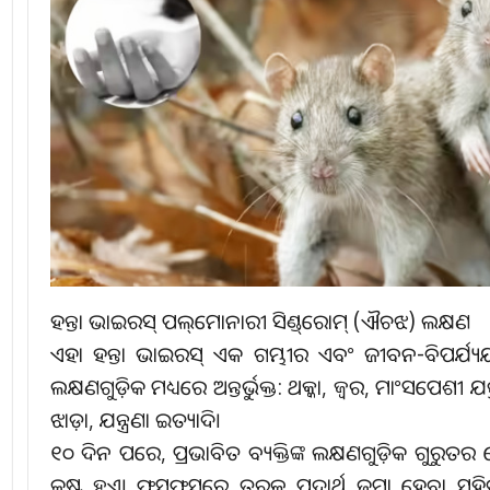
ହନ୍ତା ଭାଇରସ୍‌ ପଲ୍‌ମୋନାରୀ ସିଣ୍ଡ୍‌ରୋମ୍‌ (ଐଚଝ) ଲକ୍ଷଣ
ଏହା ହନ୍ତା ଭାଇରସ୍‌ ଏକ ଗମ୍ଭୀର ଏବଂ ଜୀବନ-ବିପର୍ଯ୍
ଲକ୍ଷଣଗୁଡ଼ିକ ମଧ୍ୟରେ ଅନ୍ତର୍ଭୁକ୍ତ: ଥକ୍କା, ଜ୍ୱର, ମାଂସପେଶୀ ଯ
ଝାଡ଼ା, ଯନ୍ତ୍ରଣା ଇତ୍ୟାଦି।
୧୦ ଦିନ ପରେ, ପ୍ରଭାବିତ ବ୍ୟକ୍ତିଙ୍କ ଲକ୍ଷଣଗୁଡ଼ିକ ଗୁର
କଷ୍ଟ ହୁଏ। ଫୁସଫୁସରେ ତରଳ ପଦାର୍ଥ ଜମା ହେବା ସହିତ