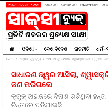
FRIDAY, AUGUST 7, 2026
About Us :
Contact Us :
Privacy Policy
Odia
ଓଡିଶା
ଦେଶ ବିଦେଶ
ରାଜନୀତି
ଧର୍ମ-ସ
Home
ନିଯୁକ୍ତି
ଶିକ୍ଷା ଓ ସ୍ୱାସ୍ଥ୍ୟ
ସମ୍ପାଦକୀୟ
ସାଧାରଣ ଜ୍ୱର ଆସିଲା, ଶ୍ୱାସକ୍ରିୟାରେ ଯନ୍ତ୍ରଣା… ଦେ
ସାଧାରଣ ଜ୍ୱର ଆସିଲା, ଶ୍ୱାସକ୍
ଜଣ ମରିଗଲେ
କ୍ରୁଜ୍‌ ଜାହାଜରେ ବିନାଶ ରଚିଥିବା ହନ୍ତ
ଚିନ୍ତାରେ ପଡ଼ିଯାଇଛି