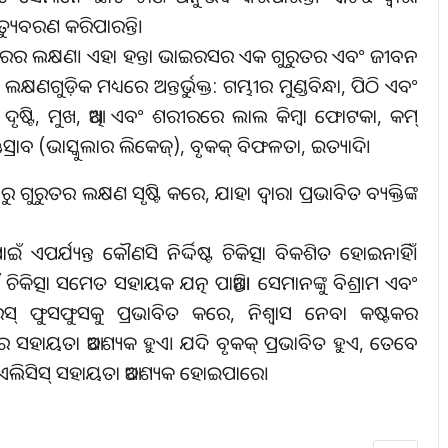
ତ୍ୟୁବରଣ କରିପାରନ୍ତି।
ଫିଭରର ଲକ୍ଷଣ। ଏହା ହନ୍ତା ଭାଇରସର ଏକ ଗୁରୁତର ଏବଂ ଜୀବନ
କ୍ଷଣଗୁଡ଼ିକ ମଧ୍ୟରେ ଅନ୍ତର୍ଭୁକ୍ତ: ଗମ୍ଭୀର ମୁଣ୍ଡବିନ୍ଧା, ପିଠି ଏବଂ
ାପସା ଦୃଷ୍ଟି, ମୁଖ, ଆଖି ଏବଂ ଶରୀରରେ ଲାଲ କିମ୍ବା ଫୋଟକା, କମ୍‌
୍ତସ୍ରାବ (ଭାସ୍କୁଲାର ଲିକେଜ୍‌), ବୃକକ୍‌ ବିଫଳତା, ଇତ୍ୟାଦି।
ରୁତର ଲକ୍ଷଣ ସୃଷ୍ଟି କରେ, ଯାହା ଦ୍ୱାରା ପ୍ରଭାବିତ ବ୍ୟକ୍ତିଙ୍କ
 ଏପର୍ଯ୍ୟନ୍ତ କୌଣସି ନିର୍ଦ୍ଦିଷ୍ଟ ଚିକିତ୍ସା ବିକଶିତ ହୋଇନାହିଁ।
ିକିତ୍ସା ସମେତ ସହାୟକ ଯତ୍ନ ପାଆନ୍ତି। ସେମାନଙ୍କୁ ବିଶ୍ରାମ ଏବଂ
ରସ୍‌ ଫୁସଫୁସକୁ ପ୍ରଭାବିତ କରେ, ନିଶ୍ୱାସ ନେବା କଷ୍ଟକର
 ସହାୟତା ଆବଶ୍ୟକ ହୁଏ। ଯଦି ବୃକକ୍‌ ପ୍ରଭାବିତ ହୁଏ, ତେବେ
ଡାଏଲିସିସ୍‌ ସହାୟତା ଆବଶ୍ୟକ ହୋଇପାରେ।