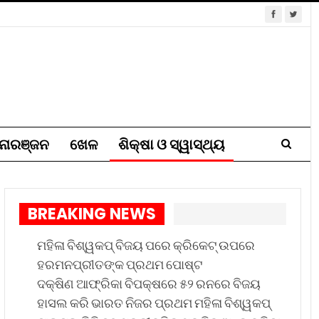
ୋରଞ୍ଜନ
ଖେଳ
ଶିକ୍ଷା ଓ ସ୍ୱାସ୍ଥ୍ୟ
BREAKING NEWS
ମହିଳା ବିଶ୍ୱକପ୍ ବିଜୟ ପରେ କ୍ରିକେଟ୍ ଉପରେ
ହରମନପ୍ରୀତଙ୍କ ପ୍ରଥମ ପୋଷ୍ଟ
ଦକ୍ଷିଣ ଆଫ୍ରିକା ବିପକ୍ଷରେ ୫୨ ରନରେ ବିଜୟ
ହାସଲ କରି ଭାରତ ନିଜର ପ୍ରଥମ ମହିଳା ବିଶ୍ୱକପ୍