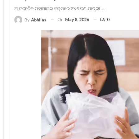
ଆଟଲାଂଟିକ ମହାସାଗର ବକ୍ଷରେ ୧୪୭ ଜଣ ଯାତ୍ରୀ ….
On
May 8, 2026
0
By
Abhilas