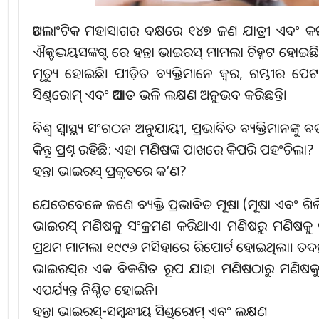
ଆଟଲାଂଟିକ ମହାସାଗର ବକ୍ଷରେ ୧୪୭ ଜଣ ଯାତ୍ରୀ ଏବଂ କର୍ମଚାରୀ
ଐକ୍ଟଦ୍ଭୟସଙ୍କଗ୍ଦ ରେ ହନ୍ତା ଭାଇରସ୍‌ ମାମଲା ଚିହ୍ନଟ ହୋଇଛ
ମୃତ୍ୟୁ ହୋଇଛି। ପୀଡ଼ିତ ବ୍ୟକ୍ତିମାନେ ଜ୍ୱର, ଗମ୍ଭୀର ପେଟ ସ
ସିଣ୍ଡ୍‌ରୋମ୍‌ ଏବଂ ଆଘାତ ଭଳି ଲକ୍ଷଣ ଅନୁଭବ କରିଛନ୍ତି।
ବିଶ୍ୱ ସ୍ୱାସ୍ଥ୍ୟ ସଂଗଠନ ଅନୁଯାୟୀ, ପ୍ରଭାବିତ ବ୍ୟକ୍ତିମାନଙ୍କ
କିନ୍ତୁ ପ୍ରଶ୍ନ ରହିଛି: ଏହା ମଣିଷଙ୍କ ପାଖରେ କିପରି ପହଂଚିଲା?
ହନ୍ତା ଭାଇରସ୍‌ ପ୍ରକୃତରେ କ’ଣ?
ଯେତେବେଳେ ଜଣେ ବ୍ୟକ୍ତି ପ୍ରଭାବିତ ମୂଷା (ମୂଷା ଏବଂ ଗିଲି)ର
ଭାଇରସ୍‌ ମଣିଷକୁ ସଂକ୍ରମଣ କରିଥାଏ। ମଣିଷରୁ ମଣିଷକୁ ଭ
ପ୍ରଥମ ମାମଲା ୧୯୯୬ ମସିହାରେ ରିପୋର୍ଟ ହୋଇଥିଲା। ତଦନ୍ତର
ଭାଇରସ୍‌ର ଏକ ବିକଶିତ ରୂପ ଯାହା ମଣିଷଠାରୁ ମଣିଷକୁ ସଂକ
ଏପର୍ଯ୍ୟନ୍ତ ନିଶ୍ଚିତ ହୋଇନି।
ହନ୍ତା ଭାଇରସ୍‌-ସମ୍ବନ୍ଧୀୟ ସିଣ୍ଡ୍‌ରୋମ୍‌ ଏବଂ ଲକ୍ଷଣ