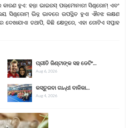
୍‌ର କାରଣ ହୁଏ: ହନ୍ତା ଭାଇରସ୍‌ ପଲ୍‌ମୋନାରୀ ସିଣ୍ଡ୍‌ରୋମ୍‌ ଏବଂ
ଉଭୟ ସିଣ୍ଡ୍‌ରୋମ୍‌ ଭିନ୍ନ ଭାବରେ ଉପସ୍ଥିତ ହୁଏ। ଐଚଝ ଲକ୍ଷଣ
ରେ ଦେଖାଯାଏ। ତଥାପି, କିଛି କ୍ଷେତ୍ରରେ, ଏହା ଗୋଟିଏ ସପ୍ତାହ
ପ୍ରୀତି ଜିଣ୍ଟାଙ୍କ ସହ ଡେଟିଂ…
Aug 6, 2026
କସ୍ତୁରବା ଗାନ୍ଧୀ ବାଳିକା…
Aug 4, 2026