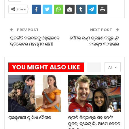
Share
PREV POST
NEXT POST
ରାଜନୀତି ମଇଦାନକୁ ଓହ୍ଲାଇବେ
ଦୈନିକ ଜନ୍ମ ଗ୍ରହଣ କରୁଛନ୍ତି
କ୍ରିକେଟର ମହମ୍ମଦ ଶାମୀ
୨ ଲକ୍ଷ ୩୨ ହଜାର
YOU MIGHT ALSO LIKE
All
ରାଜକୁମାରୀ ରୁ ସିଧା ସୈନୀକ
ପ୍ରୀତି ଜିଣ୍ଟାଙ୍କ ସହ ଡେଟିଂ
ଗୁଜବ; ବ୍ରେଟ୍ ଲି, ଆମେ କେବଳ