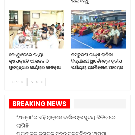
ଭଲ ବନ୍ଧୁ
କେନ୍ଦୁଝରରେ ବନ୍ୟା
କସ୍ତୁରବା ଗାନ୍ଧୀ ବାଳିକା
କ୍ଷୟକ୍ଷତି ଆକଳନ ଓ
ବିଦ୍ୟାଳୟ ୱାର୍ଡେନଙ୍କ ତୃତୀୟ
ପୁନରୁଦ୍ଧାର କାର୍ଯ୍ୟର ସମୀକ୍ଷା
ପର୍ଯ୍ୟାୟ ପ୍ରଶିକ୍ଷଣ ଆରମ୍ଭ
PREV
NEXT
BREAKING NEWS
“ଥମ୍ମା”ର ଏହି ରାକ୍ଷସ ଦର୍ଶକଙ୍କ ହୃଦୟ ଜିତିବାରେ
ଲାଗିଛି
ଭୟଙ୍କର ଜଗତର ନୂତନ ଚଳଚ୍ଚିତ୍ର 'ଥମ୍ମା'