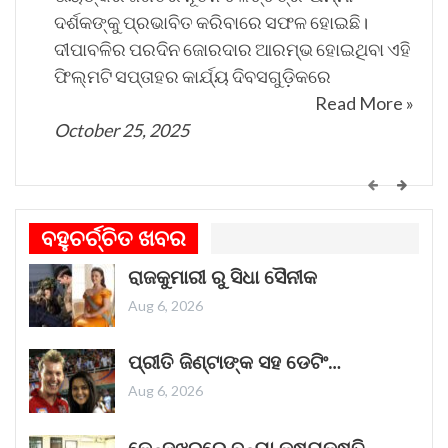
ଦର୍ଶକଙ୍କୁ ପ୍ରଭାବିତ କରିବାରେ ସଫଳ ହୋଇଛି।
ଦୀପାବଳିର ପରଦିନ ଜୋରଦାର ଆରମ୍ଭ ହୋଇଥିବା ଏହି
ଫିଲ୍ମଟି ସପ୍ତାହର କାର୍ଯ୍ୟ ଦିବସଗୁଡ଼ିକରେ
Read More »
October 25, 2025
କୁର୍ଣ୍ଣୁଲ୍ ବସ୍ ଅଗ୍ନିକାଣ୍ଡ ଘଟଣାରେ ଏକ
ଗୁରୁତ୍ୱପୂର୍ଣ୍ଣ ଖୁଲାସା।
ବହୁଚର୍ଚ୍ଚିତ ଖବର
ଶୁକ୍ରବାର ସକାଳେ ଆନ୍ଧ୍ରପ୍ରଦେଶର କୁର୍ଣ୍ଣୁଲରେ
ରାଜକୁମାରୀ ରୁ ସିଧା ସୈନୀକ
ଏକ ବସ୍‌ରେ ନିଆଁ ଲାଗିଯିବାରୁ ୨୦ ଜଣ ପୋଡ଼ି
ମୃତ୍ୟୁବରଣ କରିଛନ୍ତି। ଏହି ଦୁଃଖଦ ଦୁର୍ଘଟଣା ସମଗ୍ର
Aug 6, 2026
ଦେଶକୁ ମର୍ମାହତ କରିଛି।
Read More »
ପ୍ରୀତି ଜିଣ୍ଟାଙ୍କ ସହ ଡେଟିଂ…
October 25, 2025
Aug 6, 2026