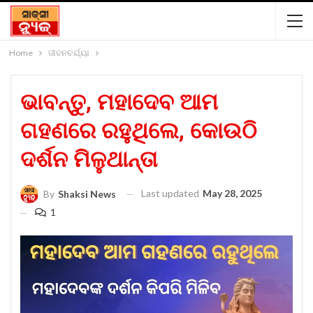
Home
ଜୀବନଚର୍ଯ୍ୟା
ଭାବନ୍ତୁ, ମହାଦେବ ଆମ
ଗହଣରେ ରହୁଥିଲେ, କୋଉଠି
ଦର୍ଶନ ମିଳୁଥାନ୍ତା
Last updated
May 28, 2025
By
Shaksi News
1