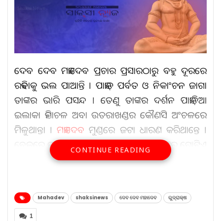
ଦେବ ଦେବ ମହାଦେବ ପ୍ରଚାର ପ୍ରସାରଠାରୁ ବହୁ ଦୂରରେ
ରହିବାକୁ ଭଲ ପାଆନ୍ତି । ପାହାଡ଼ ପର୍ବତ ଓ ନିକାଂଚନ ଜାଗା
ତାଙ୍କର ଭାରି ପସନ୍ଦ । ତେଣୁ ତାଙ୍କର ଦର୍ଶନ ପାହାଡ଼ିଆ
ଇଲାକା ହିମାଚଳ ଅବା ଉତରାଖଣ୍ଡର କୌଣସି ଅଂଚଳରେ
ମିଳୁଥାନ୍ତା ।
ମହାଦେବ
ମୁଣ୍ଡରେ ଜଟା ଧାରଣ କରିଥାନ୍ତେ ।
ବେକରେ ରୁଦ୍ରାକ୍ଷ ମାଳଟିଏ ପକାଇଥାନ୍ତେ । ତାଙ୍କର ଗୋଟିଏ
CONTINUE READING
ଛୋଟିଆ ଆଶ୍ରମଟିଏ ଥାନ୍ତା । ଦୀନଦୁଃଖୀଙ୍କ କଥାକୁ ସେ
ଧ୍ୟାନର ସହିତ ଶୁଣିବା ପରେ ସବୁ କିଛି ନିରବରେ ସହିଯିବାକୁ
କହୁଥାନ୍ତେ । ସହି ନପାରିଲେ ସବୁ କିଛି ଧ୍ୱଂସ କରିବାକୁ
Mahadev
shaksinews
ଦେବ ଦେବ ମହାଦେବ
ରୁଦ୍ରାକ୍ଷ
ପରାମର୍ଶ ଦେଇଥାନ୍ତେ ।
1