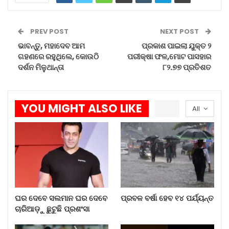
Aug 8, 2026
ପ୍ରବଳ ବର୍ଷା ହେବ ୧୪ ପର୍ଯ୍ୟନ୍ତ
PREV POST
NEXT POST
Aug 8, 2026
ଭାବନ୍ତୁ, ମହାଦେବ ଆମ
ପ୍ରକାଶ ପାଇଲା ଯୁକ୍ତ ୨
ଗହଣରେ ରହୁଥିଲେ, କୋଉଠି
ପରୀକ୍ଷା ଫଳ,ମୋଟ ପାସହାର
ଦର୍ଶନ ମିଳୁଥାନ୍ତା
୮୨.୭୭ ପ୍ରତିଶତ
ଗିଲ୍‌ଙ୍କ ଆତଘା ଭାରତରେ ଚିନ୍ତା…
Aug 8, 2026
YOU MIGHT ALSO LIKE
All
ଅଗଷ୍ଟ ମାସରେ ସୂର୍ଯ୍ୟପରାଗ ଓ…
Aug 8, 2026
ଏବେ ବହୁ ଦେଶରେ ଅପପୁଷ୍ଟି ହାର ଉଦବେଗଜନକ ଭାବେ
ବୃଦ୍ଧି ପାଉଛି । ଆନ୍ତର୍ଜାତିକ ସ୍ତରରେ ଖାଦ୍ୟଭାବ ପରିଲକ୍ଷିତ
ହୋଇଛି । ସ୍ୱାସ୍ଥ୍ୟସେବା ବିପର୍ଯ୍ୟସ୍ତ ହୋଇଛି । ଅପପୁଷ୍ଟି ହାରକୁ
ଘର ଦେବେ ସଲମାନ ଘର ଦେବେ
ପ୍ରବଳ ବର୍ଷା ହେବ ୧୪ ପର୍ଯ୍ୟନ୍ତ
କମାଇବା ପାଇଁ ମିଳିତ ଜାତିସଂଘ ପକ୍ଷରୁ ଯାବତୀୟ ଚେଷ୍ଟା
ଚାରିଆଡ଼ୁ ଛୁଟୁଛି ପ୍ରଶଂସା
ଚାଲିଛି । ମାତ୍ର ଗୋଦରା କୋଡେ ଯେତେ ମାଡେ଼ ସେତେ