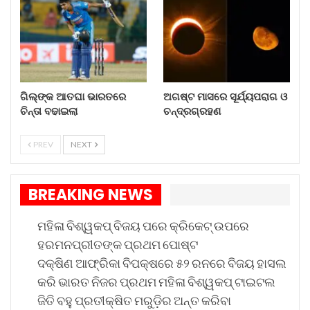
ପରିସ୍ଥିତି ବିଶ୍ୱ ଅପପୁଷ୍ଟି ଓ ମହାମାରୀକୁ ରୋକିବାକୁ ବିଫଳ
ହୋଇଛି ।
ଗିଲ୍‌ଙ୍କ ଆତଘା ଭାରତରେ
ଅଗଷ୍ଟ ମାସରେ ସୂର୍ଯ୍ୟପରାଗ ଓ
ଚିନ୍ତା ବଢାଇଲା
ଚନ୍ଦ୍ରଗ୍ରହଣ
PREV
NEXT
BREAKING NEWS
ମହିଳା ବିଶ୍ୱକପ୍ ବିଜୟ ପରେ କ୍ରିକେଟ୍ ଉପରେ
ହରମନପ୍ରୀତଙ୍କ ପ୍ରଥମ ପୋଷ୍ଟ
ଦକ୍ଷିଣ ଆଫ୍ରିକା ବିପକ୍ଷରେ ୫୨ ରନରେ ବିଜୟ ହାସଲ
କରି ଭାରତ ନିଜର ପ୍ରଥମ ମହିଳା ବିଶ୍ୱକପ୍ ଟାଇଟଲ
ଜିତି ବହୁ ପ୍ରତୀକ୍ଷିତ ମରୁଡ଼ିର ଅନ୍ତ କରିବା