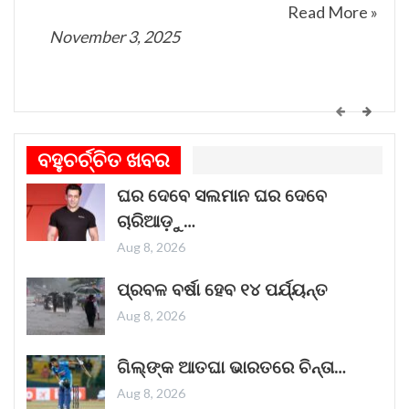
Read More »
November 3, 2025
କେମିତି ଚାଲିଛି କଟକ ଐତିହାସିକ ବାଲିଯାତ୍ରା ପ୍ରସ୍ତୁତି
ଗୀତଟି କାନରେ ପଡ଼ିଲେ, ଆଖି ଆଗରେ ନାଚିଯାଏ
ବହୁଚର୍ଚ୍ଚିତ ଖବର
ଓଡ଼ିଶାର ନୌବାଣିଜ୍ୟ ପରମ୍ପରା । ଓଡ଼ିଶାର ପ୍ରାଚୀନ
ଘର ଦେବେ ସଲମାନ ଘର ଦେବେ
ନାମ କଳିଙ୍ଗ । ପ୍ରାଚୀନ କଳିଙ୍ଗକୁ ସମୃଦ୍ଧ କରିଥିଲା
ଚାରିଆଡ଼ୁ…
ନୌବାଣିଜ୍ୟ
Read More »
Aug 8, 2026
November 1, 2025
ପ୍ରବଳ ବର୍ଷା ହେବ ୧୪ ପର୍ଯ୍ୟନ୍ତ
Aug 8, 2026
“ଥମ୍ମା”ର ଏହି ରାକ୍ଷସ ଦର୍ଶକଙ୍କ ହୃଦୟ ଜିତିବାରେ
ଗିଲ୍‌ଙ୍କ ଆତଘା ଭାରତରେ ଚିନ୍ତା…
ଲାଗିଛି
Aug 8, 2026
ଭୟଙ୍କର ଜଗତର ନୂତନ ଚଳଚ୍ଚିତ୍ର 'ଥମ୍ମା'