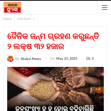
Home
ଦେଶ ବିଦେଶ
ଦୈନିକ ଜନ୍ମ ଗ୍ରହଣ କରୁଛନ୍ତି
୨ ଲକ୍ଷ ୩୨ ହଜାର
On
May 21, 2025
0
By
Shaksi News