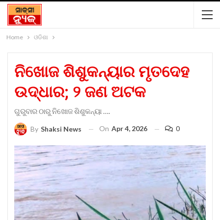
Home
ଓଡିଶା
ନିଖୋଜ ଶିଶୁକନ୍ୟାର ମୃତଦେହ
ଉଦ୍ଧାର; ୨ ଜଣ ଅଟକ
ଗୁରୁବାର ଠାରୁ ନିଖୋଜ ଶିଶୁକନ୍ୟା ….
On
Apr 4, 2026
0
By
Shaksi News