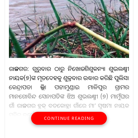
ରାଜନଗର: ଗୁରୁବାର ଠାରୁ ନିଖୋଜ ଶିଶୁକନ୍ୟା ଶୁଭଲକ୍ଷ୍ମୀ
ନାୟକ(୭)ଙ୍କ ମୃତଦେହକୁ ଶୁକ୍ରବାର ଉଦ୍ଧାର କରିଛି ପୁଲିସ।
କେନ୍ଦ୍ରାପଡା ଜିଲ୍ଲା ପଟ୍ଟାମୁଣ୍ଡାଇ ମାଳିପୁର ଗ୍ରାମର
ମାନଗୋବିନ୍ଦ ସେନାପତିଙ୍କ ଝିଅ ଶୁଭଲକ୍ଷ୍ମୀ (୭) ମାମୁଁଘର
ଗାଁ ରାଜନଗର ବ୍ଲକ୍‌ ବଡକୋହ୍ଲା ଗାଁରେ ମା’ ସୁଷମା ନାୟକ
ସହିତ ବର୍ଷେ ହେଲା ରହୁଥିଲା।
CONTINUE READING
ଝିଅ ନିଖୋଜ ସଂପର୍କରେ ପରିବାର ଲୋକେ ଥାନାରେ