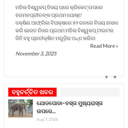
ଅନୁସନ୍ଧାନ ପରେ ସଂପୂର୍ଣ୍ଣ ତଥ୍ୟ ସାମ୍ନାକୁ ଆସିପାରିବ
ମହିଳା ବିଶ୍ୱକପ୍ ବିଜୟ ପରେ କ୍ରିକେଟ୍ ଉପରେ
ବୋଲି ରାଜନଗର ଥାନାଧିକାରୀ ନରେଶ୍‌ ସାହୁ କହିଛନ୍ତି।
ହରମନପ୍ରୀତଙ୍କ ପ୍ରଥମ ପୋଷ୍ଟ
ଦକ୍ଷିଣ ଆଫ୍ରିକା ବିପକ୍ଷରେ ୫୨ ରନରେ ବିଜୟ ହାସଲ
କରି ଭାରତ ନିଜର ପ୍ରଥମ ମହିଳା ବିଶ୍ୱକପ୍ ଟାଇଟଲ
ଜିତି ବହୁ ପ୍ରତୀକ୍ଷିତ ମରୁଡ଼ିର ଅନ୍ତ କରିବା
Read More »
November 3, 2025
କେମିତି ଚାଲିଛି କଟକ ଐତିହାସିକ ବାଲିଯାତ୍ରା ପ୍ରସ୍ତୁତି
ଗୀତଟି କାନରେ ପଡ଼ିଲେ, ଆଖି ଆଗରେ ନାଚିଯାଏ
ବହୁଚର୍ଚ୍ଚିତ ଖବର
ଓଡ଼ିଶାର ନୌବାଣିଜ୍ୟ ପରମ୍ପରା । ଓଡ଼ିଶାର ପ୍ରାଚୀନ
ଯୋଡପୋଡା-ବସ୍ତା ମୁଖ୍ୟରାସ୍ତା
ନାମ କଳିଙ୍ଗ । ପ୍ରାଚୀନ କଳିଙ୍ଗକୁ ସମୃଦ୍ଧ କରିଥିଲା
ଉପରେ…
ନୌବାଣିଜ୍ୟ
Read More »
Aug 7, 2026
November 1, 2025