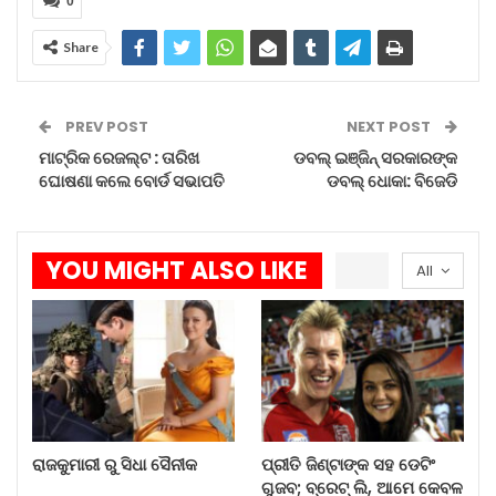
0
cbse.gov.in ,cbseresults.nic.in,
results.cbse.nic.in, digilocker.gov.in
Share
PREV POST
NEXT POST
ମାଟ୍ରିକ ରେଜଲ୍ଟ : ତାରିଖ
ଡବଲ୍‌ ଇଞ୍ଜିନ୍‌ ସରକାରଙ୍କ
ଘୋଷଣା କଲେ ବୋର୍ଡ ସଭାପତି
ଡବଲ୍‌ ଧୋକା: ବିଜେଡି
YOU MIGHT ALSO LIKE
All
ରାଜକୁମାରୀ ରୁ ସିଧା ସୈନୀକ
ପ୍ରୀତି ଜିଣ୍ଟାଙ୍କ ସହ ଡେଟିଂ
ଗୁଜବ; ବ୍ରେଟ୍ ଲି, ଆମେ କେବଳ