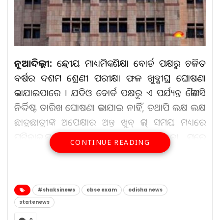
ନୂଆଦିଲ୍ଲୀ:
କେନ୍ଦ୍ରୀୟ ମାଧ୍ୟମିକ ଶିକ୍ଷା ବୋର୍ଡ ପକ୍ଷରୁ ଚଳିତ
ବର୍ଷର ଦଶମ ଶ୍ରେଣୀ ପରୀକ୍ଷା ଫଳ ଖୁବ୍ଶୀଘ୍ର ଘୋଷଣା
କରାଯାଇପାରେ । ଯଦିଓ ବୋର୍ଡ ପକ୍ଷରୁ ଏ ପର୍ଯ୍ୟନ୍ତ କୌଣସି
ନିର୍ଦ୍ଦିଷ୍ଟ ତାରିଖ ଘୋଷଣା କରାଯାଇ ନାହିଁ, ତଥାପି ଲକ୍ଷ ଲକ୍ଷ
ଛାତ୍ରଛାତ୍ରୀଙ୍କ ଅପେକ୍ଷାର ଅନ୍ତ ଖୁବ୍ କମ୍ ସମୟ ମଧ୍ୟରେ
ଘଟିବାକୁ ଯାଉଛି । ଫଳାଫଳ ପ୍ରକାଶ ପାଇବା ପରେ
CONTINUE READING
ପରୀକ୍ଷାର୍ଥୀମାନେ ବୋର୍ଡର ଅଫିସିଆଲ୍ ୱେବସାଇଟ୍
ସମେତ ବିଭିନ୍ନ ପ୍ଲାଟଫର୍ମରେ ନିଜର ସ୍କୋରକାର୍ଡ ଯାଞ୍ଚ
କରିପାରିବେ ।
#shaksinews
cbse exam
odisha news
ଛାତ୍ରଛାତ୍ରୀମାନେ କିଛି ଅଫିସିଆଲ୍ ୱେବସାଇଟ୍ ମାଧ୍ୟମରେ
statenews
ନିଜର ଫଳାଫଳ ଦେଖିପାରିବେ । ସେଗୁଡ଼ିକ ହେଲା: