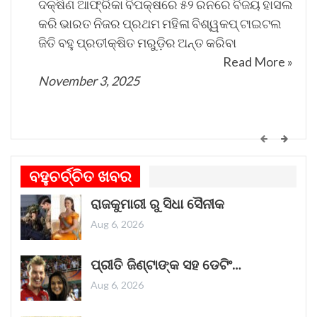
ଦକ୍ଷିଣ ଆଫ୍ରିକା ବିପକ୍ଷରେ ୫୨ ରନରେ ବିଜୟ ହାସଲ
କରି ଭାରତ ନିଜର ପ୍ରଥମ ମହିଳା ବିଶ୍ୱକପ୍ ଟାଇଟଲ
ଜିତି ବହୁ ପ୍ରତୀକ୍ଷିତ ମରୁଡ଼ିର ଅନ୍ତ କରିବା
Read More »
November 3, 2025
କେମିତି ଚାଲିଛି କଟକ ଐତିହାସିକ ବାଲିଯାତ୍ରା ପ୍ରସ୍ତୁତି
ଗୀତଟି କାନରେ ପଡ଼ିଲେ, ଆଖି ଆଗରେ ନାଚିଯାଏ
ବହୁଚର୍ଚ୍ଚିତ ଖବର
ଓଡ଼ିଶାର ନୌବାଣିଜ୍ୟ ପରମ୍ପରା । ଓଡ଼ିଶାର ପ୍ରାଚୀନ
ରାଜକୁମାରୀ ରୁ ସିଧା ସୈନୀକ
ନାମ କଳିଙ୍ଗ । ପ୍ରାଚୀନ କଳିଙ୍ଗକୁ ସମୃଦ୍ଧ କରିଥିଲା
ନୌବାଣିଜ୍ୟ
Read More »
Aug 6, 2026
November 1, 2025
ପ୍ରୀତି ଜିଣ୍ଟାଙ୍କ ସହ ଡେଟିଂ…
Aug 6, 2026