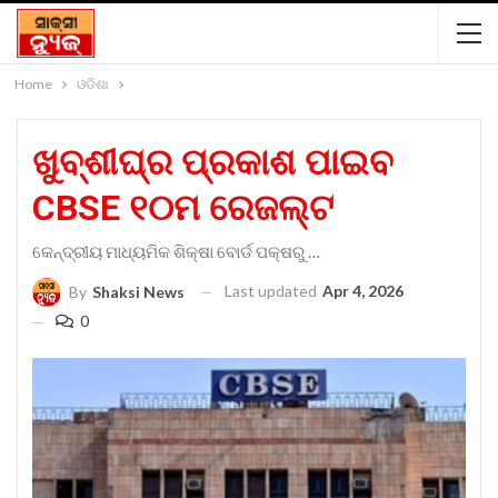
Home
ଓଡିଶା
ଖୁବ୍‌ଶୀଘ୍ର ପ୍ରକାଶ ପାଇବ
CBSE ୧୦ମ ରେଜଲ୍ଟ
କେନ୍ଦ୍ରୀୟ ମାଧ୍ୟମିକ ଶିକ୍ଷା ବୋର୍ଡ ପକ୍ଷରୁ …
Last updated
Apr 4, 2026
By
Shaksi News
0