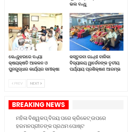
ଭଲ ବନ୍ଧୁ
କେନ୍ଦୁଝରରେ ବନ୍ୟା
କସ୍ତୁରବା ଗାନ୍ଧୀ ବାଳିକା
କ୍ଷୟକ୍ଷତି ଆକଳନ ଓ
ବିଦ୍ୟାଳୟ ୱାର୍ଡେନଙ୍କ ତୃତୀୟ
ପୁନରୁଦ୍ଧାର କାର୍ଯ୍ୟର ସମୀକ୍ଷା
ପର୍ଯ୍ୟାୟ ପ୍ରଶିକ୍ଷଣ ଆରମ୍ଭ
PREV
NEXT
BREAKING NEWS
ମହିଳା ବିଶ୍ୱକପ୍ ବିଜୟ ପରେ କ୍ରିକେଟ୍ ଉପରେ
ହରମନପ୍ରୀତଙ୍କ ପ୍ରଥମ ପୋଷ୍ଟ