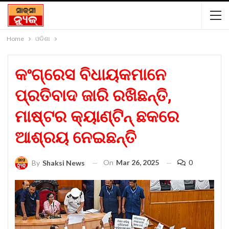
Home
ଓଡିଶା
କଂଗ୍ରେସ ବିଧାୟକମାନେ
ପ୍ରତିବାଦ ଜାରି ରଖିଛନ୍ତି,
ମାଷ୍ଟର କ୍ୟାଣ୍ଟିନ୍ ଛକରେ
ଆଶ୍ରୟ ନେଇଛନ୍ତି
On
Mar 26, 2025
0
By
Shaksi News