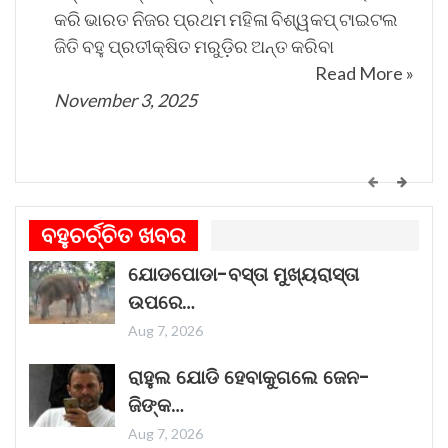
କରି ଭାରତ ନିଜର ପ୍ରଥମ ମହିଳା ବିଶ୍ୱକପ୍ ଟାଇଟଲ
ଜିତି ବହୁ ପ୍ରତୀକ୍ଷିତ ମରୁଡ଼ିର ଅନ୍ତ କରିବା
Read More »
November 3, 2025
କେମିତି ଚାଲିଛି କଟକ ଐତିହାସିକ ବାଲିଯାତ୍ରା ପ୍ରସ୍ତୁତି
ଗୀତଟି କାନରେ ପଡ଼ିଲେ, ଆଖି ଆଗରେ ନାଚିଯାଏ
ବହୁଚର୍ଚ୍ଚିତ ଖବର
ଓଡ଼ିଶାର ନୌବାଣିଜ୍ୟ ପରମ୍ପରା । ଓଡ଼ିଶାର ପ୍ରାଚୀନ
ଯୋଡପୋଡା-ବସ୍ତା ମୁଖ୍ୟରାସ୍ତା
ନାମ କଳିଙ୍ଗ । ପ୍ରାଚୀନ କଳିଙ୍ଗକୁ ସମୃଦ୍ଧ କରିଥିଲା
ଉପରେ…
ନୌବାଣିଜ୍ୟ
Read More »
Aug 7, 2026
November 1, 2025
ରାହୁଲ ଯୋଡି ହେବାକୁଗଲେ ଜେନ-
ଜିଙ୍କ…
Aug 7, 2026