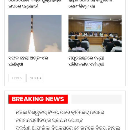
ଉପରେ ଦନ୍ତାହାତୀ
ଜେନ-ଜିଙ୍କ ସହ
ସୁରକ୍ଷା ବାହିନୀ ସେମାନଙ୍କୁ ବସ୍ ଯୋଗେ କଂଗ୍ରେସ
ମୁଖ୍ୟାଳୟକୁ ନେଇଯିବାକୁ ବାଧ୍ୟ ହୋଇଥିଲେ ।
ତଥାପି, ବିଧାୟକମାନେ ମାଷ୍ଟର କ୍ୟାଣ୍ଟିନ୍ ଛକରେ ପହଞ୍ଚି
ରାତ୍ରିଯାପନ କରି ସେମାନଙ୍କର ପ୍ରତିବାଦ ଜାରି ରଖିଛନ୍ତି ।
ବିଧାନସଭା ଅଧିବେଶନରୁ ବାହାର କରାଯିବା ପରେ
ସେମାନଙ୍କ ପ୍ରତି ଅନ୍ୟାୟ ବ୍ୟବହାରର ପ୍ରତିକ୍ରିୟା ହେଉଛି
ସଫଳ ହେଲା ଅଗ୍ନି-୪ର
ମୟୂରଭଞ୍ଜରେ ବନ୍ୟା
ପରୀକ୍ଷା
ପରିଚାଳନାର ସମୀକ୍ଷା
ସେମାନଙ୍କର ପ୍ରତିବାଦ ।
PREV
NEXT
BREAKING NEWS
ମହିଳା ବିଶ୍ୱକପ୍ ବିଜୟ ପରେ କ୍ରିକେଟ୍ ଉପରେ
ହରମନପ୍ରୀତଙ୍କ ପ୍ରଥମ ପୋଷ୍ଟ
ଦକ୍ଷିଣ ଆଫ୍ରିକା ବିପକ୍ଷରେ ୫୨ ରନରେ ବିଜୟ ହାସଲ