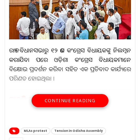
ରାଜ୍ୟ ବିଧାନସଭାରୁ ୧୨ ଜଣ କଂଗ୍ରେସ ବିଧାୟକଙ୍କୁ ନିଲମ୍ବନ
କରାଯିବା ପରେ ଓଡ଼ିଶା କଂଗ୍ରେସ ବିଧାୟକମାନେ
ବିକ୍ଷୋଭ ପ୍ରଦର୍ଶନ କରିବା ସହିତ ଏକ ପ୍ରତିବାଦ କାର୍ଯ୍ୟରେ
ପରିଣତ ହୋଇଥିଲା ।
ଆହୁରି ପଢ଼ନ୍ତୁ...
CONTINUE READING
ଯୋଡପୋଡା-ବସ୍ତା ମୁଖ୍ୟରାସ୍ତା
ଉପରେ…
MLAs protest
Tension in Odisha Assembly
Aug 7, 2026