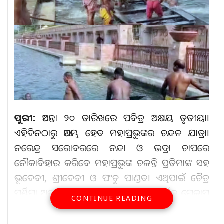
ପୁରୀ:
ଆସନ୍ତା ୨୦ ତାରିଖରେ ପବିତ୍ର ଅକ୍ଷୟ ତୃତୀୟା।
ଏହିଦିନଠାରୁ ଆରମ୍ଭ ହେବ ମହାପ୍ରଭୁଙ୍କର ଚନ୍ଦନ ଯାତ୍ରା।
ନରେନ୍ଦ୍ର ସରୋବରରେ ନନ୍ଦା ଓ ଭଦ୍ରା ଚାପରେ
ନୌକାବିହାର କରିବେ ମହାପ୍ରଭୁଙ୍କ ଚଳନ୍ତି ପ୍ରତିମାଙ୍କ ସହ
ଭୂଦେବୀ, ଶ୍ରୀଦେବୀ ଓ ପଂଚୁ ପାଣ୍ଡବ। ଏଥିପାଇଁ ଚୈତ୍ର
ପୂର୍ଣ୍ଣିମା ଅବସରରେ ରଥ ତତ୍ୱାବଧାରକ ସୁଦର୍ଶନ ମେକାପ
CONTINUE READING
ଓ ଭୋଇ ସର୍ଦ୍ଦାର ରବି ଭୋଇଙ୍କ ତତ୍ୱାବଧାନରେ ଭୋଇ
ସେବାୟତମାନେ ନରେନ୍ଦ୍ର ସରୋବରରୁ ଡଙ୍ଗା କାଢିଛନ୍ତି।