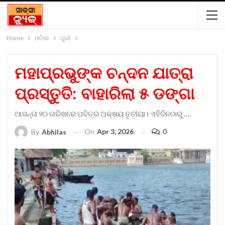
Home
ଓଡିଶା
ପୁରୀ
ମହାପ୍ରଭୁଙ୍କ ଚନ୍ଦନ ଯାତ୍ରା
ପ୍ରସ୍ତୁତି: ବାହାରିଲା ୫ ଡଙ୍ଗା
ଆସନ୍ତା ୨୦ ତାରିଖରେ ପବିତ୍ର ଅକ୍ଷୟ ତୃତୀୟା। ଏହିଦିନଠାରୁ ….
On
Apr 3, 2026
0
By
Abhilas