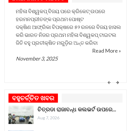
ଡଙ୍ଗାକୁ ପାଣି ଭିତରୁ କାଢିଛନ୍ତି।
ମହିଳା ବିଶ୍ୱକପ୍ ବିଜୟ ପରେ କ୍ରିକେଟ୍ ଉପରେ
ହରମନପ୍ରୀତଙ୍କ ପ୍ରଥମ ପୋଷ୍ଟ
ଦକ୍ଷିଣ ଆଫ୍ରିକା ବିପକ୍ଷରେ ୫୨ ରନରେ ବିଜୟ ହାସଲ
କରି ଭାରତ ନିଜର ପ୍ରଥମ ମହିଳା ବିଶ୍ୱକପ୍ ଟାଇଟଲ
ଜିତି ବହୁ ପ୍ରତୀକ୍ଷିତ ମରୁଡ଼ିର ଅନ୍ତ କରିବା
Read More »
November 3, 2025
କେମିତି ଚାଲିଛି କଟକ ଐତିହାସିକ ବାଲିଯାତ୍ରା ପ୍ରସ୍ତୁତି
ଗୀତଟି କାନରେ ପଡ଼ିଲେ, ଆଖି ଆଗରେ ନାଚିଯାଏ
ବହୁଚର୍ଚ୍ଚିତ ଖବର
ଓଡ଼ିଶାର ନୌବାଣିଜ୍ୟ ପରମ୍ପରା । ଓଡ଼ିଶାର ପ୍ରାଚୀନ
ଚିତ୍ରଡା ରାଜାବନ୍ଧ କଲଭର୍ଟ ଉପରେ…
ନାମ କଳିଙ୍ଗ । ପ୍ରାଚୀନ କଳିଙ୍ଗକୁ ସମୃଦ୍ଧ କରିଥିଲା
ନୌବାଣିଜ୍ୟ
Read More »
Aug 7, 2026
November 1, 2025