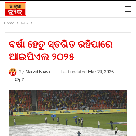
Home
ଖେଳ
ବର୍ଷା ହେତୁ ସ୍ତଗିତ ରହିପାରେ
ଆଇପିଏଲ ୨୦୨୫
Last updated
Mar 24, 2025
By
Shaksi News
0