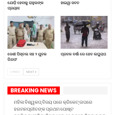
ଯୋଡ଼ି ହେବାକୁ ରାହୁଲଙ୍କ
ହାଇୱା ଜବତ
ଡିଗ୍ରୀ ସେଲସିୟସ୍ ରହିବାର ସମ୍ଭାବନା ରହିଛି । ତଥାପି,
ପ୍ରୟାସ
ବହୁ ପ୍ରତୀକ୍ଷିତ ଏହି ଇଭେଣ୍ଟ ଉପରେ ମେଘ ଘୋଡ଼ାଇ
ରହିଛି । କୋଲକାତାର ପାଣିପାଗ ପୂର୍ବାନୁମାନ ପ୍ରବଳ
ବର୍ଷାର ପୂର୍ବାନୁମାନ କରିଛି, ଯାହା ପ୍ରଶଂସକଙ୍କ ମଧ୍ୟରେ
ବର୍ଷା ହେବାର ସମ୍ଭାବନା ବିଷୟରେ ଚିନ୍ତା ସୃଷ୍ଟି କରିଛି ।
ଦେଶୀ ପିସ୍ତଲ ସହ ୨ ଯୁବକ
ପ୍ରବଳ ବର୍ଷା ରେ ହେବ ଲଘୁଚାପ
ଗିରଫ
PREV
NEXT
BREAKING NEWS
ମହିଳା ବିଶ୍ୱକପ୍ ବିଜୟ ପରେ କ୍ରିକେଟ୍ ଉପରେ
ହରମନପ୍ରୀତଙ୍କ ପ୍ରଥମ ପୋଷ୍ଟ