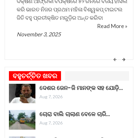
ଦକ୍ଷିଣ ଆଫ୍ରିକା ବିପକ୍ଷରେ ୫୨ ରନରେ ବିଜୟ ହାସଲ
କରି ଭାରତ ନିଜର ପ୍ରଥମ ମହିଳା ବିଶ୍ୱକପ୍ ଟାଇଟଲ
ଜିତି ବହୁ ପ୍ରତୀକ୍ଷିତ ମରୁଡ଼ିର ଅନ୍ତ କରିବା
Read More »
November 3, 2025
କେମିତି ଚାଲିଛି କଟକ ଐତିହାସିକ ବାଲିଯାତ୍ରା ପ୍ରସ୍ତୁତି
ଗୀତଟି କାନରେ ପଡ଼ିଲେ, ଆଖି ଆଗରେ ନାଚିଯାଏ
ବହୁଚର୍ଚ୍ଚିତ ଖବର
ଓଡ଼ିଶାର ନୌବାଣିଜ୍ୟ ପରମ୍ପରା । ଓଡ଼ିଶାର ପ୍ରାଚୀନ
ଦେଶର ଜେନ-ଜି ମାନଙ୍କ ସହ ଯୋଡ଼ି…
ନାମ କଳିଙ୍ଗ । ପ୍ରାଚୀନ କଳିଙ୍ଗକୁ ସମୃଦ୍ଧ କରିଥିଲା
ନୌବାଣିଜ୍ୟ
Read More »
Aug 7, 2026
November 1, 2025
ଚୋରା ବାଲି ଚାଲାଣ ବେଳେ ଚାରି…
Aug 7, 2026