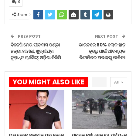
Aug 8, 2026
0
ପ୍ରବଳ ବର୍ଷା ହେବ ୧୪ ପର୍ଯ୍ୟନ୍ତ
Share
Aug 8, 2026
PREV POST
NEXT POST
ଗିଲ୍‌ଙ୍କ ଆତଘା ଭାରତରେ ଚିନ୍ତା…
ବିଜେପି ନେତା ପୀତବାସ ପଣ୍ଡା
ଭାରତରେ 80% ଲୋକ ହାଡ଼
Aug 8, 2026
ହତ୍ୟା ମାମଲା, ଖୁବ୍ଶୀଘ୍ର
ବୃଦ୍ଧି ପାଇଁ ଆବଶ୍ୟକ
ଚୂଡ଼ାନ୍ତ ଚାର୍ଜସିଟ୍: ଓଡ଼ିଶା ଡିଜିପି
ଭିଟାମିନର ଅଭାବରୁ ପୀଡିତ।
ଅଗଷ୍ଟ ମାସରେ ସୂର୍ଯ୍ୟପରାଗ ଓ…
Aug 8, 2026
YOU MIGHT ALSO LIKE
All
ଜାପାନ ଗତ ଏକ ମାସ ଧରି ଦେଶବ୍ୟାପୀ ଫ୍ଲୁ ମହାମାରୀ
ସହିତ ସଂଘର୍ଷ କରୁଛି, ପରିସ୍ଥିତି ଏତେ ଖରାପ ହୋଇଛି ଯେ
ସରକାରଙ୍କୁ ୧୩୦ ରୁ ଅଧିକ ସ୍କୁଲ, କିଣ୍ଡରଗାର୍ଟେନ ଏବଂ
ଶିଶୁ ଯତ୍ନ କେନ୍ଦ୍ରଗୁଡ଼ିକୁ ଅସ୍ଥାୟୀ ଭାବରେ ବନ୍ଦ କରିବାକୁ
ବାଧ୍ୟ କରାଯାଇଛି।
ଘର ଦେବେ ସଲମାନ ଘର ଦେବେ
ପ୍ରବଳ ବର୍ଷା ହେବ ୧୪ ପର୍ଯ୍ୟନ୍ତ