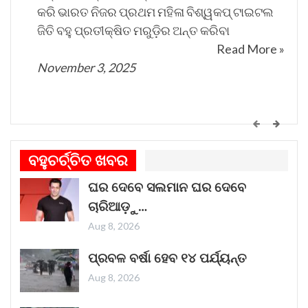
କରି ଭାରତ ନିଜର ପ୍ରଥମ ମହିଳା ବିଶ୍ୱକପ୍ ଟାଇଟଲ
ଜିତି ବହୁ ପ୍ରତୀକ୍ଷିତ ମରୁଡ଼ିର ଅନ୍ତ କରିବା
Read More »
November 3, 2025
କେମିତି ଚାଲିଛି କଟକ ଐତିହାସିକ ବାଲିଯାତ୍ରା ପ୍ରସ୍ତୁତି
ଗୀତଟି କାନରେ ପଡ଼ିଲେ, ଆଖି ଆଗରେ ନାଚିଯାଏ
ବହୁଚର୍ଚ୍ଚିତ ଖବର
ଓଡ଼ିଶାର ନୌବାଣିଜ୍ୟ ପରମ୍ପରା । ଓଡ଼ିଶାର ପ୍ରାଚୀନ
ଘର ଦେବେ ସଲମାନ ଘର ଦେବେ
ନାମ କଳିଙ୍ଗ । ପ୍ରାଚୀନ କଳିଙ୍ଗକୁ ସମୃଦ୍ଧ କରିଥିଲା
ଚାରିଆଡ଼ୁ…
ନୌବାଣିଜ୍ୟ
Read More »
Aug 8, 2026
November 1, 2025
ପ୍ରବଳ ବର୍ଷା ହେବ ୧୪ ପର୍ଯ୍ୟନ୍ତ
Aug 8, 2026