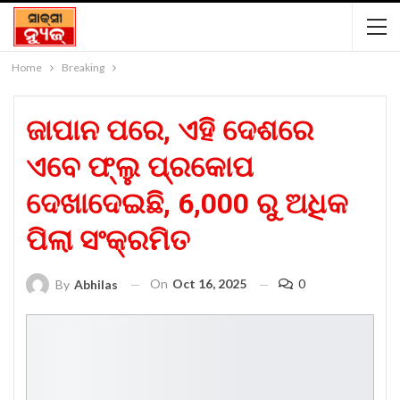
Home
Breaking
ଜାପାନ ପରେ, ଏହି ଦେଶରେ
ଏବେ ଫ୍ଲୁ ପ୍ରକୋପ
ଦେଖାଦେଇଛି, 6,000 ରୁ ଅଧିକ
ପିଲା ସଂକ୍ରମିତ
On
Oct 16, 2025
0
By
Abhilas