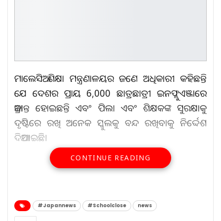
ମାଲେସିଆ ଶିକ୍ଷା ମନ୍ତ୍ରଣାଳୟର ଜଣେ ଅଧିକାରୀ କହିଛନ୍ତି
ଯେ ଦେଶର ପ୍ରାୟ 6,000 ଛାତ୍ରଛାତ୍ରୀ ଇନଫ୍ଲୁଏଞ୍ଜାରେ
ଆକ୍ରାନ୍ତ ହୋଇଛନ୍ତି ଏବଂ ପିଲା ଏବଂ ଶିକ୍ଷକଙ୍କ ସୁରକ୍ଷାକୁ
ଦୃଷ୍ଟିରେ ରଖି ଅନେକ ସ୍କୁଲକୁ ବନ୍ଦ ରଖିବାକୁ ନିର୍ଦ୍ଦେଶ
ଦିଆଯାଇଛି।
CONTINUE READING
ଆହୁରି ପଢ଼ନ୍ତୁ...
ଘର ଦେବେ ସଲମାନ ଘର ଦେବେ
#Japannews
#Schoolclose
news
ଚାରିଆଡ଼ୁ…