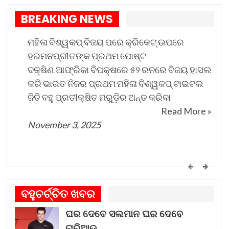
ଅଗଷ୍ଟ ମାସରେ ସୂର୍ଯ୍ୟପରାଗ ଓ…
BREAKING NEWS
Aug 8, 2026
ମହିଳା ବିଶ୍ୱକପ୍ ବିଜୟ ପରେ କ୍ରିକେଟ୍ ଉପରେ
ପ୍ରଥମ ପର୍ଯ୍ୟାୟରେ, 60,000 ହିତାଧିକାରୀଙ୍କୁ ଅନ୍ତର୍ଭୁକ୍ତ
ହରମନପ୍ରୀତଙ୍କ ପ୍ରଥମ ପୋଷ୍ଟ
କରାଯାଇଥିଲା, ପରବର୍ତ୍ତୀ ପର୍ଯ୍ୟାୟରେ 50,000
ଦକ୍ଷିଣ ଆଫ୍ରିକା ବିପକ୍ଷରେ ୫୨ ରନରେ ବିଜୟ ହାସଲ
କରି ଭାରତ ନିଜର ପ୍ରଥମ ମହିଳା ବିଶ୍ୱକପ୍ ଟାଇଟଲ
ହିତାଧିକାରୀଙ୍କୁ ଅନ୍ତର୍ଭୁକ୍ତ କରାଯାଇଛି। ବର୍ତ୍ତମାନର
ଜିତି ବହୁ ପ୍ରତୀକ୍ଷିତ ମରୁଡ଼ିର ଅନ୍ତ କରିବା
ପର୍ଯ୍ୟାୟରେ ଆଉ 48,693 ହିତାଧିକାରୀଙ୍କୁ ଯୋଡାଯାଇଛି
Read More »
ଯେଉଁମାନେ ଏବେ ସେମାନଙ୍କର ପ୍ରଥମ କିସ୍ତି ଆର୍ଥିକ
November 3, 2025
ସହାୟତା ପାଇବେ। ଆହୁରି ପଢନ୍ତୁ: ସୁଭଦ୍ରା ଯୋଜନାରେ
ଅଯୋଗ୍ୟ ଘୋଷିତ ଛାତ୍ରବୃତ୍ତି ଭାବରେ ଓଡ଼ିଶାର
ଝିଅମାନେ 18,000 ଟଙ୍କା କିମ୍ବା ତା’ଠାରୁ ଅଧିକ ପାଉଛନ୍ତି।
କେମିତି ଚାଲିଛି କଟକ ଐତିହାସିକ ବାଲିଯାତ୍ରା ପ୍ରସ୍ତୁତି
ଗୀତଟି କାନରେ ପଡ଼ିଲେ, ଆଖି ଆଗରେ ନାଚିଯାଏ
ବହୁଚର୍ଚ୍ଚିତ ଖବର
ଓଡ଼ିଶାର ନୌବାଣିଜ୍ୟ ପରମ୍ପରା । ଓଡ଼ିଶାର ପ୍ରାଚୀନ
ଯୋଜନା ଅଧୀନରେ ଯୋଗ୍ୟ ବର୍ଗଗୁଡ଼ିକ ସରକାରୀ
ଘର ଦେବେ ସଲମାନ ଘର ଦେବେ
ନାମ କଳିଙ୍ଗ । ପ୍ରାଚୀନ କଳିଙ୍ଗକୁ ସମୃଦ୍ଧ କରିଥିଲା
ନିର୍ଦ୍ଦେଶାବଳୀ ଅନୁଯାୟୀ, ଯୋଗ୍ୟ ହିତାଧିକାରୀଙ୍କ ମଧ୍ୟରେ
ଚାରିଆଡ଼ୁ…
ନୌବାଣିଜ୍ୟ
Read More »