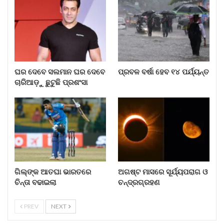
ସହାୟତା ପ୍ରଦାନ କରୁଥିବା ଏହି ଯୋଜନା ରବିବାର ତୃତୀୟ
ପର୍ଯ୍ୟାୟରେ ପ୍ରବେଶ କରିଛି।
ଆହୁରି ପଢ଼ନ୍ତୁ...
ଘର ଦେବେ ସଲମାନ ଘର ଦେବେ
ପ୍ରବଳ ବର୍ଷା ହେବ ୧୪ ପର୍ଯ୍ୟନ୍ତ
ଚାରିଆଡ଼ୁ ଛୁଟୁଛି ପ୍ରଶଂସା
ଘର ଦେବେ ସଲମାନ ଘର ଦେବେ
ଚାରିଆଡ଼ୁ…
Aug 8, 2026
ପ୍ରବଳ ବର୍ଷା ହେବ ୧୪ ପର୍ଯ୍ୟନ୍ତ
Aug 8, 2026
ଗିଲ୍‌ଙ୍କ ଆତଘା ଭାରତରେ
ଅଗଷ୍ଟ ମାସରେ ସୂର୍ଯ୍ୟପରାଗ ଓ
ଚିନ୍ତା ବଢାଇଲା
ଚନ୍ଦ୍ରଗ୍ରହଣ
ଗିଲ୍‌ଙ୍କ ଆତଘା ଭାରତରେ ଚିନ୍ତା…
Aug 8, 2026
PREV
NEXT