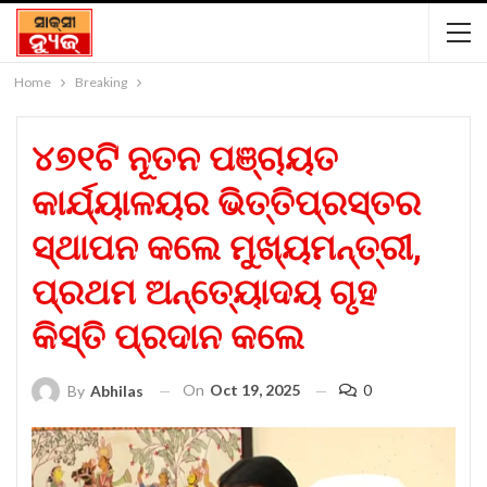
Home
Breaking
୪୭୧ଟି ନୂତନ ପଞ୍ଚାୟତ
କାର୍ଯ୍ୟାଳୟର ଭିତ୍ତିପ୍ରସ୍ତର
ସ୍ଥାପନ କଲେ ମୁଖ୍ୟମନ୍ତ୍ରୀ,
ପ୍ରଥମ ଅନ୍ତ୍ୟୋଦୟ ଗୃହ
କିସ୍ତି ପ୍ରଦାନ କଲେ
On
Oct 19, 2025
0
By
Abhilas