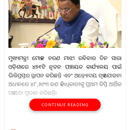
ମୁଖ୍ୟମନ୍ତ୍ରୀ ମୋହନ ଚରଣ ମାଝୀ ରବିବାର ଦିନ ସାରା
ଓଡ଼ିଶାରେ ୪୭୧ଟି ନୂତନ ପଞ୍ଚାୟତ କାର୍ଯ୍ୟାଳୟ ପାଇଁ
ଭିତ୍ତିପ୍ରସ୍ତର ସ୍ଥାପନ କରିଛନ୍ତି ଏବଂ ଅନ୍ତ୍ୟୋଦୟ ଗୃହ ଯୋଜନା
ଅଧୀନରେ ୪୮,୬୯୩ ଜଣ ହିତାଧିକାରୀଙ୍କୁ ପ୍ରଥମ କିସ୍ତି ଆର୍ଥିକ
ସହାୟତା ପ୍ରଦାନ କରିଛନ୍ତି।
CONTINUE READING
ଭୁବନେଶ୍ୱରର ଲୋକସେବା ଭବନରେ ଥିବା ମୁଖ୍ୟମନ୍ତ୍ରୀଙ୍କ
ସମ୍ମିଳନୀ କକ୍ଷରେ ଏକ ଭର୍ଚୁଆଲ୍ ସମାରୋହ ମାଧ୍ୟମରେ ଏହି