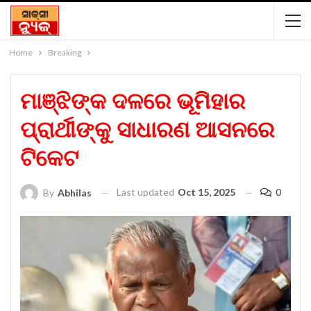
Home
Breaking
ମାଞ୍ଝିଙ୍କ ଦଳରେ ଭୂମିହାର
ପ୍ରାର୍ଥୀଙ୍କୁ ସାଧାରଣ ଆସନରେ
ଟିକେଟ
Last updated
Oct 15, 2025
0
By
Abhilas