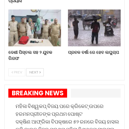
ପ୍ରୟାସ
ଦେଶର ଜେନ-ଜି ମାନଙ୍କ ସହ ଯୋଡ଼ି…
Aug 7, 2026
ଚୋରା ବାଲି ଚାଲାଣ ବେଳେ ଚାରି…
Aug 7, 2026
ଦେଶୀ ପିସ୍ତଲ ସହ ୨ ଯୁବକ
ପ୍ରବଳ ବର୍ଷା ରେ ହେବ ଲଘୁଚାପ
ଗିରଫ
ଦେଶୀ ପିସ୍ତଲ ସହ ୨ ଯୁବକ ଗିରଫ
Aug 7, 2026
PREV
NEXT
ପ୍ରବଳ ବର୍ଷା ରେ ହେବ ଲଘୁଚାପ
BREAKING NEWS
Aug 7, 2026
ମହିଳା ବିଶ୍ୱକପ୍ ବିଜୟ ପରେ କ୍ରିକେଟ୍ ଉପରେ
ମାଞ୍ଝି ଛଅଟି ସାଧାରଣ ବର୍ଗର ଆସନ ମଧ୍ୟରୁ କେବଳ
ହରମନପ୍ରୀତଙ୍କ ପ୍ରଥମ ପୋଷ୍ଟ
ଦୁଇଟି ଜିତିଛନ୍ତି, ଯାହା ଦୁଇଟି ଭୂମିହାର ଜାତିର ପ୍ରାର୍ଥୀଙ୍କୁ
ଦକ୍ଷିଣ ଆଫ୍ରିକା ବିପକ୍ଷରେ ୫୨ ରନରେ ବିଜୟ ହାସଲ
ଦିଆଯାଇଛି।