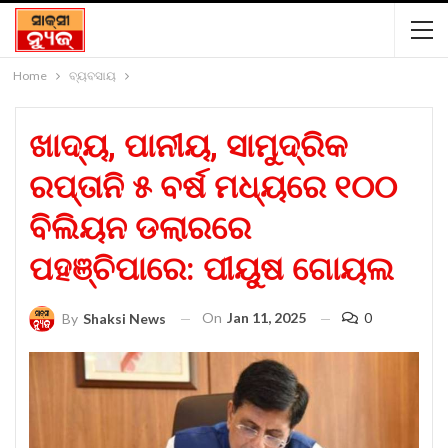
Home
ବ୍ୟବସାୟ
ଖାଦ୍ୟ, ପାନୀୟ, ସାମୁଦ୍ରିକ
ରପ୍ତାନି ୫ ବର୍ଷ ମଧ୍ୟରେ ୧୦୦
ବିଲିୟନ ଡଲାରରେ
ପହଞ୍ଚିପାରେ: ପୀୟୁଷ ଗୋୟଲ
On
Jan 11, 2025
0
By
Shaksi News