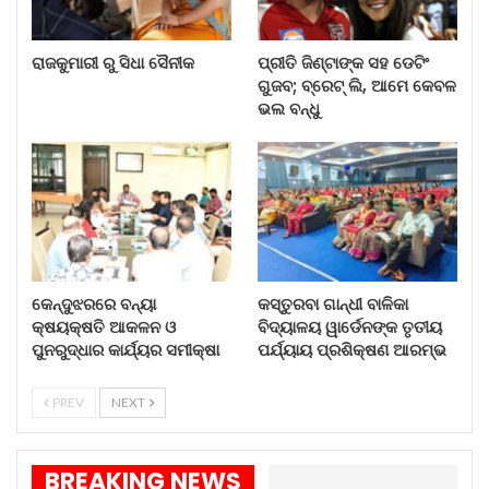
କରୁଛି ବୋଲି ଗୋୟଲ କହିଛନ୍ତି । ସେ ଏହା ମଧ୍ୟ କହିଛନ୍ତି
ଯେ ଏହା ଏକ ଉଚ୍ଚାଭିଳାଷୀ ଲକ୍ଷ୍ୟ ଏବଂ ରପ୍ତାନିକୁ ଏହି
ରାଜକୁମାରୀ ରୁ ସିଧା ସୈନୀକ
ପ୍ରୀତି ଜିଣ୍ଟାଙ୍କ ସହ ଡେଟିଂ
ସ୍ତରକୁ ଆଣିବା ପାଇଁ ଶିଳ୍ପ ମିଳିତ ଭାବରେ କାର୍ଯ୍ୟ କରିବା
ଗୁଜବ; ବ୍ରେଟ୍ ଲି, ଆମେ କେବଳ
ଉଚିତ ।
ଭଲ ବନ୍ଧୁ
କେନ୍ଦୁଝରରେ ବନ୍ୟା
କସ୍ତୁରବା ଗାନ୍ଧୀ ବାଳିକା
କ୍ଷୟକ୍ଷତି ଆକଳନ ଓ
ବିଦ୍ୟାଳୟ ୱାର୍ଡେନଙ୍କ ତୃତୀୟ
ପୁନରୁଦ୍ଧାର କାର୍ଯ୍ୟର ସମୀକ୍ଷା
ପର୍ଯ୍ୟାୟ ପ୍ରଶିକ୍ଷଣ ଆରମ୍ଭ
PREV
NEXT
BREAKING NEWS