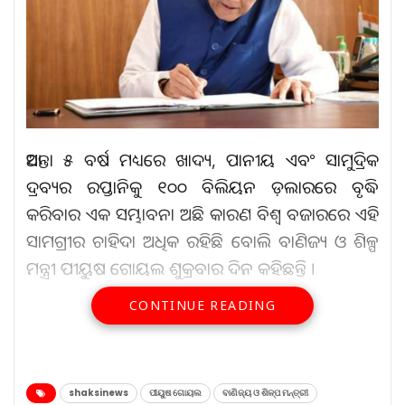
ଆସନ୍ତା ୫ ବର୍ଷ ମଧ୍ୟରେ ଖାଦ୍ୟ, ପାନୀୟ ଏବଂ ସାମୁଦ୍ରିକ
ଦ୍ରବ୍ୟର ରପ୍ତାନିକୁ ୧୦୦ ବିଲିୟନ ଡ଼ଲାରରେ ବୃଦ୍ଧି
କରିବାର ଏକ ସମ୍ଭାବନା ଅଛି କାରଣ ବିଶ୍ୱ ବଜାରରେ ଏହି
ସାମଗ୍ରୀର ଚାହିଦା ଅଧିକ ରହିଛି ବୋଲି ବାଣିଜ୍ୟ ଓ ଶିଳ୍ପ
ମନ୍ତ୍ରୀ ପୀୟୁଷ ଗୋୟଲ ଶୁକ୍ରବାର ଦିନ କହିଛନ୍ତି ।
CONTINUE READING
ଆହୁରି ପଢ଼ନ୍ତୁ...
ରାଜକୁମାରୀ ରୁ ସିଧା ସୈନୀକ
shaksinews
ପୀୟୁଷ ଗୋୟଲ
ବାଣିଜ୍ୟ ଓ ଶିଳ୍ପ ମନ୍ତ୍ରୀ
Aug 6, 2026