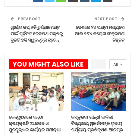
ଓଡ଼ିଶା ପୋଲିସ–ଏନଏଫଏସୟୁ ମଧ୍ୟରେ
୫…
PREV POST
NEXT POST
Aug 4, 2026
ୱାର୍ଲ୍ଡ କପ୍ ହକି ଟୁର୍ଣ୍ଣାମେଣ୍ଟ
ଦେଶରେ ୨୪ ଘଣ୍ଟା ମଧ୍ୟରେ
ପାଇଁ ପୂର୍ବତଟ ରେଳପଥ ପକ୍ଷରୁ
ଆଉ ୧୭୪ କରୋନା ସଂକ୍ରମଣ
ସ୍ୱାଧୀନତା ଦିବସ ପାଳନ ପାଇଁ…
ଦୁଇଟି ହକି ସ୍ୱତନ୍ତ୍ର ଟ୍ରେନ୍
ଚିହ୍ନଟ
Aug 4, 2026
YOU MIGHT ALSO LIKE
All
ପ୍ରଥମେ ରସୁଣର ଚୋପା ଛଡାଇ ଏହାକୁ ହାଲକା ଭାବେ
ଛେଚି ଦିଅନ୍ତୁ। ଏହାପରେ ଏଥିରେ ମହୁ ମିଶାନ୍ତୁ। ଭଲ ଭାବେ
ମହୁ ମିଶିଗଲେ ଏହାକୁ ସେବନ କରନ୍ତୁ।
ସକାଳେ ଖାଲି ପେଟରେ ସର୍ବଦା ଏହାର ସେବନ କରନ୍ତୁ।
ଏପରି ଭାବେ ମହୁ ଓ ରସୁଣର ସେବନ କରିବା ଦ୍ୱାରା
ରୋଗ ପ୍ରତିରୋଧକ ଶକ୍ତି ବୃଦ୍ଧି ହୋଇଥାଏ। ବିଭିନ୍ନ ପ୍ରକାର
କେନ୍ଦୁଝରରେ ବନ୍ୟା
କସ୍ତୁରବା ଗାନ୍ଧୀ ବାଳିକା
କ୍ଷୟକ୍ଷତି ଆକଳନ ଓ
ବିଦ୍ୟାଳୟ ୱାର୍ଡେନଙ୍କ ତୃତୀୟ
ସଂକ୍ରମଣରୁ ଶରୀରକୁ ରକ୍ଷା କରିଥାଏ।
ପୁନରୁଦ୍ଧାର କାର୍ଯ୍ୟର ସମୀକ୍ଷା
ପର୍ଯ୍ୟାୟ ପ୍ରଶିକ୍ଷଣ ଆରମ୍ଭ