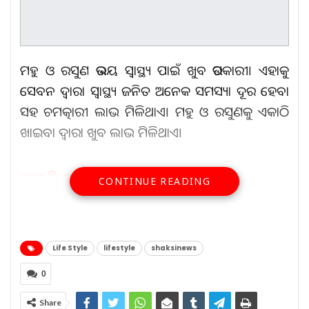
ମହୁ ଓ ରସୁଣ ଉଭୟ ସ୍ୱାସ୍ଥ୍ୟ ପାଇଁ ଖୁବ ଉପକାରୀ। ଏହାକୁ
ସେବନ ଦ୍ୱାରା ସ୍ୱାସ୍ଥ୍ୟ ଜନିତ ଅନେକ ସମସ୍ୟା ଦୂର ହେବା
ସହ ଚମତ୍କାରୀ ଲାଭ ମିଳିଥାଏ। ମହୁ ଓ ରସୁଣକୁ ଏକାଠି
ଖାଇବା ଦ୍ୱାରା ଖୁବ ଲାଭ ମିଳିଥାଏ।
ଆହୁରି ପଢ଼ନ୍ତୁ...
CONTINUE READING
କେନ୍ଦୁଝରରେ ବନ୍ୟା କ୍ଷୟକ୍ଷତି…
Aug 5, 2026
Life Style
lifestyle
shaksinews
କସ୍ତୁରବା ଗାନ୍ଧୀ ବାଳିକା…
0
Aug 4, 2026
Share