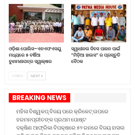
ଓଡ଼ିଶା ପୋଲିସ–ଏନଏଫଏସୟୁ
ସ୍ୱାଧୀନତା ଦିବସ ପାଳନ ପାଇଁ
ମଧ୍ୟରେ ୫ ବର୍ଷିଆ
“ମିଡ଼ିଆ ହାଉସ” ର ପ୍ରସ୍ତୁତି
ବୁଝାମଣାପତ୍ର ସ୍ୱାକ୍ଷର
ବୈଠକ
PREV
NEXT
BREAKING NEWS
ମହିଳା ବିଶ୍ୱକପ୍ ବିଜୟ ପରେ କ୍ରିକେଟ୍ ଉପରେ
ହରମନପ୍ରୀତଙ୍କ ପ୍ରଥମ ପୋଷ୍ଟ
ଦକ୍ଷିଣ ଆଫ୍ରିକା ବିପକ୍ଷରେ ୫୨ ରନରେ ବିଜୟ ହାସଲ