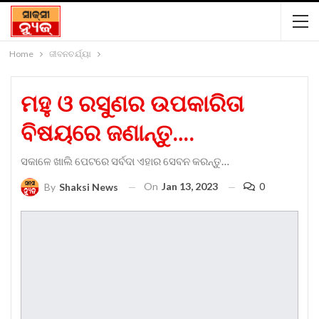
Home
ଜୀବନଚର୍ଯ୍ୟା
ମହୁ ଓ ରସୁଣର ଉପକାରିତା
ବିଷୟରେ ଜଣାନ୍ତୁ….
ସକାଳେ ଖାଲି ପେଟରେ ସର୍ବଦା ଏହାର ସେବନ କରନ୍ତୁ…
On
Jan 13, 2023
0
By
Shaksi News