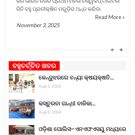
କରି ଭାରତ ନିଜର ପ୍ରଥମ ମହିଳା ବିଶ୍ୱକପ୍ ଟାଇଟଲ
ଜିତି ବହୁ ପ୍ରତୀକ୍ଷିତ ମରୁଡ଼ିର ଅନ୍ତ କରିବା
Read More »
November 3, 2025
କେମିତି ଚାଲିଛି କଟକ ଐତିହାସିକ ବାଲିଯାତ୍ରା ପ୍ରସ୍ତୁତି
ଗୀତଟି କାନରେ ପଡ଼ିଲେ, ଆଖି ଆଗରେ ନାଚିଯାଏ
ବହୁଚର୍ଚ୍ଚିତ ଖବର
ଓଡ଼ିଶାର ନୌବାଣିଜ୍ୟ ପରମ୍ପରା । ଓଡ଼ିଶାର ପ୍ରାଚୀନ
କେନ୍ଦୁଝରରେ ବନ୍ୟା କ୍ଷୟକ୍ଷତି…
ନାମ କଳିଙ୍ଗ । ପ୍ରାଚୀନ କଳିଙ୍ଗକୁ ସମୃଦ୍ଧ କରିଥିଲା
ନୌବାଣିଜ୍ୟ
Read More »
Aug 5, 2026
November 1, 2025
କସ୍ତୁରବା ଗାନ୍ଧୀ ବାଳିକା…
Aug 4, 2026
ଓଡ଼ିଶା ପୋଲିସ–ଏନଏଫଏସୟୁ ମଧ୍ୟରେ
“ଥମ୍ମା”ର ଏହି ରାକ୍ଷସ ଦର୍ଶକଙ୍କ ହୃଦୟ ଜିତିବାରେ