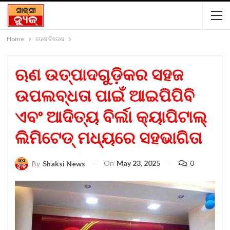
Home
ଦେଶ ବିଦେଶ
ଋଣ ଉତ୍ପାଦଗୁଡ଼ିକର ସହଜ
ଉପଲବ୍ଧତା ପାଇଁ ଆଇପିପିବି
ଏବଂ ଆଦିତ୍ୟ ବିର୍ଲା କ୍ୟାପିଟାଲ୍
ଲିମିଟେଡ୍ ମଧ୍ୟରେ ସହଭାଗିତା
On
May 23, 2025
0
By
Shaksi News