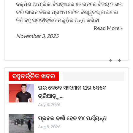
ଦକ୍ଷିଣ ଆଫ୍ରିକା ବିପକ୍ଷରେ ୫୨ ରନରେ ବିଜୟ ହାସଲ
କରି ଭାରତ ନିଜର ପ୍ରଥମ ମହିଳା ବିଶ୍ୱକପ୍ ଟାଇଟଲ
ଜିତି ବହୁ ପ୍ରତୀକ୍ଷିତ ମରୁଡ଼ିର ଅନ୍ତ କରିବା
Read More »
November 3, 2025
କେମିତି ଚାଲିଛି କଟକ ଐତିହାସିକ ବାଲିଯାତ୍ରା ପ୍ରସ୍ତୁତି
ଗୀତଟି କାନରେ ପଡ଼ିଲେ, ଆଖି ଆଗରେ ନାଚିଯାଏ
ବହୁଚର୍ଚ୍ଚିତ ଖବର
ଓଡ଼ିଶାର ନୌବାଣିଜ୍ୟ ପରମ୍ପରା । ଓଡ଼ିଶାର ପ୍ରାଚୀନ
ଘର ଦେବେ ସଲମାନ ଘର ଦେବେ
ନାମ କଳିଙ୍ଗ । ପ୍ରାଚୀନ କଳିଙ୍ଗକୁ ସମୃଦ୍ଧ କରିଥିଲା
ଚାରିଆଡ଼ୁ…
ନୌବାଣିଜ୍ୟ
Read More »
Aug 8, 2026
November 1, 2025
ପ୍ରବଳ ବର୍ଷା ହେବ ୧୪ ପର୍ଯ୍ୟନ୍ତ
Aug 8, 2026