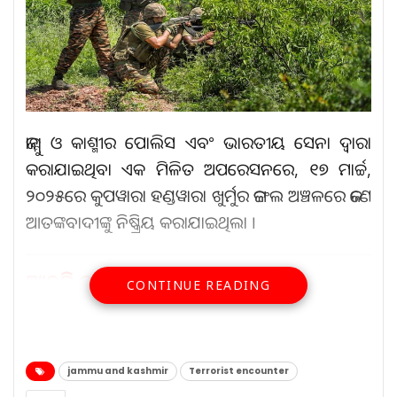
ଜାମ୍ମୁ ଓ କାଶ୍ମୀର ପୋଲିସ ଏବଂ ଭାରତୀୟ ସେନା ଦ୍ୱାରା
କରାଯାଇଥିବା ଏକ ମିଳିତ ଅପରେସନରେ, ୧୭ ମାର୍ଚ୍ଚ,
୨୦୨୫ରେ କୁପୱାରା ହଣ୍ଡୱାରା ଖୁର୍ମୁର ଜଙ୍ଗଲ ଅଞ୍ଚଳରେ ଜଣେ
ଆତଙ୍କବାଦୀଙ୍କୁ ନିଷ୍କ୍ରିୟ କରାଯାଇଥିଲା ।
ଆହୁରି ପଢ଼ନ୍ତୁ...
CONTINUE READING
ଘର ଦେବେ ସଲମାନ ଘର ଦେବେ
ଚାରିଆଡ଼ୁ…
jammu and kashmir
Terrorist encounter
Aug 8, 2026