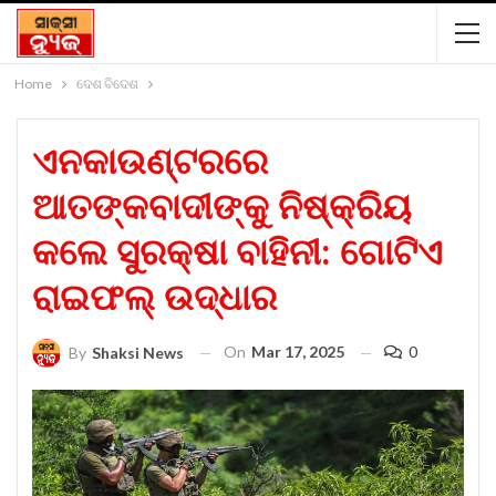
Home
ଦେଶ ବିଦେଶ
ଏନକାଉଣ୍ଟରରେ
ଆତଙ୍କବାଦୀଙ୍କୁ ନିଷ୍କ୍ରିୟ
କଲେ ସୁରକ୍ଷା ବାହିନୀ: ଗୋଟିଏ
ରାଇଫଲ୍ ଉଦ୍ଧାର
On
Mar 17, 2025
0
By
Shaksi News