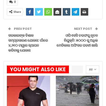
0
ପ୍ରବଳ ବର୍ଷା ହେବ ୧୪ ପର୍ଯ୍ୟନ୍ତ
Aug 8, 2026
Share
ଗିଲ୍‌ଙ୍କ ଆତଘା ଭାରତରେ ଚିନ୍ତା…
PREV POST
NEXT POST
Aug 8, 2026
ସରକାରଙ୍କ ବିଶାଳ
ଓପିଏସସି ତରଫରୁ ନୂତନ
ସମ୍ପ୍ରସାରଣ ଯୋଜନା: ଗାଁରେ
ନିଯୁକ୍ତି: ୫୦୦୦ ରୁ ଅଧିକ
ଅଗଷ୍ଟ ମାସରେ ସୂର୍ଯ୍ୟପରାଗ ଓ…
୪,୨୧୦ ଟାୱାର ସ୍ଥାପନ
ମେଡିକାଲ ଅଫିସର ପଦବୀ ଖାଲି
କରିବାକୁ ଯୋଜନା
Aug 8, 2026
ନିର୍ଦ୍ଦିଷ୍ଟ ଗୁଇନ୍ଦା ସୂଚନା ଉପରେ କାର୍ଯ୍ୟାନୁଷ୍ଠାନ ଗ୍ରହଣ କରି,
YOU MIGHT ALSO LIKE
All
ସୁରକ୍ଷା ବାହିନୀ ଅପରେସନ ଆରମ୍ଭ କରିଥିଲେ ଏବଂ ଘନ
ଜଙ୍ଗଲରେ ସନ୍ଦେହଜନକ ଗତିବିଧି ଚିହ୍ନଟ କରିଥିଲେ ।
ଚ୍ୟାଲେଞ୍ଜ କରାଯିବା ପରେ, ଆତଙ୍କବାଦୀ ଆଖିବୁଜା ଗୁଳି
ଚଳାଇଥିଲେ । ଯାହା ଫଳରେ ସେନା ପ୍ରଭାବଶାଳୀ
ଭାବରେ ପ୍ରତିଶୋଧ ନେଇଥିଲା । ଫଳସ୍ୱରୂପ, ଜଣେ