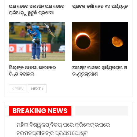
ଆତଙ୍କବାଦୀଙ୍କୁ ନିପାତ କରାଯାଇଥିଲା ଏବଂ ଘଟଣାସ୍ଥଳରୁ
ଘର ଦେବେ ସଲମାନ ଘର ଦେବେ
ପ୍ରବଳ ବର୍ଷା ହେବ ୧୪ ପର୍ଯ୍ୟନ୍ତ
ଏକ ଏକେ ରାଇଫଲ୍ ଉଦ୍ଧାର କରାଯାଇଥିଲା । ଚିନାର
ଚାରିଆଡ଼ୁ ଛୁଟୁଛି ପ୍ରଶଂସା
କର୍ପସର ଏକ ସରକାରୀ ବିବୃତ୍ତି ଅନୁଯାୟୀ, ଅପରେସନ୍
ଏବେ ବି ଜାରି ରହିଛି ।
ଗିଲ୍‌ଙ୍କ ଆତଘା ଭାରତରେ
ଅଗଷ୍ଟ ମାସରେ ସୂର୍ଯ୍ୟପରାଗ ଓ
ଚିନ୍ତା ବଢାଇଲା
ଚନ୍ଦ୍ରଗ୍ରହଣ
PREV
NEXT
BREAKING NEWS
ମହିଳା ବିଶ୍ୱକପ୍ ବିଜୟ ପରେ କ୍ରିକେଟ୍ ଉପରେ
ହରମନପ୍ରୀତଙ୍କ ପ୍ରଥମ ପୋଷ୍ଟ