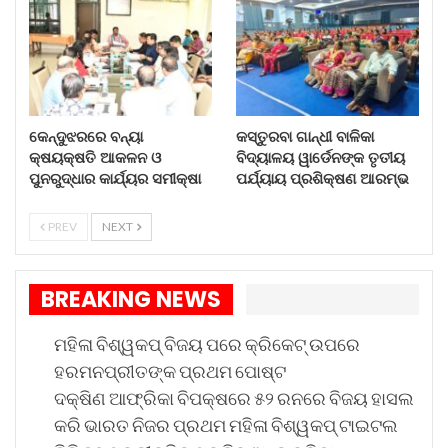
ଫର୍ମପୂରଣ କରି ନାହାନ୍ତି ତେବେ ଡିସେମ୍ବର ୧ ରୁ ୩ ତାରିଖ
ମଧ୍ୟରେ ଫାଇନ ଦେଇ ଫର୍ମ ପୂରଣ କରିପାରିବେ ।
କଲେଜର ସାମ୍ସ ପୋର୍ଟାଲ ଜରିଆରେ କତ୍ତୃପକ୍ଷ ପିଲାଙ୍କ
ଫର୍ମ ପୂରଣ କରିବେ ।
କେନ୍ଦୁଝରରେ ବନ୍ୟା
କସ୍ତୁରବା ଗାନ୍ଧୀ ବାଳିକା
କ୍ଷୟକ୍ଷତି ଆକଳନ ଓ
ବିଦ୍ୟାଳୟ ୱାର୍ଡେନଙ୍କ ତୃତୀୟ
ପୁନରୁଦ୍ଧାର କାର୍ଯ୍ୟର ସମୀକ୍ଷା
ପର୍ଯ୍ୟାୟ ପ୍ରଶିକ୍ଷଣ ଆରମ୍ଭ
PREV
NEXT
BREAKING NEWS
ମହିଳା ବିଶ୍ୱକପ୍ ବିଜୟ ପରେ କ୍ରିକେଟ୍ ଉପରେ
ହରମନପ୍ରୀତଙ୍କ ପ୍ରଥମ ପୋଷ୍ଟ
ଦକ୍ଷିଣ ଆଫ୍ରିକା ବିପକ୍ଷରେ ୫୨ ରନରେ ବିଜୟ ହାସଲ
କରି ଭାରତ ନିଜର ପ୍ରଥମ ମହିଳା ବିଶ୍ୱକପ୍ ଟାଇଟଲ