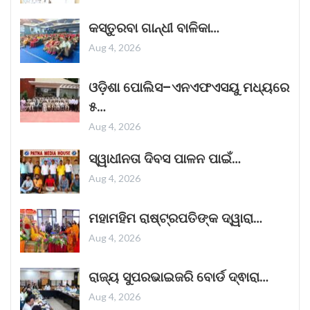
ଭୟଙ୍କର ଜଗତର ନୂତନ ଚଳଚ୍ଚିତ୍ର 'ଥମ୍ମା'
କସ୍ତୁରବା ଗାନ୍ଧୀ ବାଳିକା…
ଦର୍ଶକଙ୍କୁ ପ୍ରଭାବିତ କରିବାରେ ସଫଳ ହୋଇଛି।
ଦୀପାବଳିର ପରଦିନ ଜୋରଦାର ଆରମ୍ଭ ହୋଇଥିବା ଏହି
Aug 4, 2026
ଫିଲ୍ମଟି ସପ୍ତାହର କାର୍ଯ୍ୟ ଦିବସଗୁଡ଼ିକରେ
Read More »
ଓଡ଼ିଶା ପୋଲିସ–ଏନଏଫଏସୟୁ ମଧ୍ୟରେ
October 25, 2025
୫…
Aug 4, 2026
କୁର୍ଣ୍ଣୁଲ୍ ବସ୍ ଅଗ୍ନିକାଣ୍ଡ ଘଟଣାରେ ଏକ
ସ୍ୱାଧୀନତା ଦିବସ ପାଳନ ପାଇଁ…
ଗୁରୁତ୍ୱପୂର୍ଣ୍ଣ ଖୁଲାସା।
Aug 4, 2026
ଶୁକ୍ରବାର ସକାଳେ ଆନ୍ଧ୍ରପ୍ରଦେଶର କୁର୍ଣ୍ଣୁଲରେ
ଏକ ବସ୍‌ରେ ନିଆଁ ଲାଗିଯିବାରୁ ୨୦ ଜଣ ପୋଡ଼ି
ମହାମହିମ ରାଷ୍ଟ୍ରପତିଙ୍କ ଦ୍ୱାରା…
ମୃତ୍ୟୁବରଣ କରିଛନ୍ତି। ଏହି ଦୁଃଖଦ ଦୁର୍ଘଟଣା ସମଗ୍ର
Aug 4, 2026
ଦେଶକୁ ମର୍ମାହତ କରିଛି।
Read More »
October 25, 2025
ରାଜ୍ୟ ସୁପରଭାଇଜରି ବୋର୍ଡ ଦ୍ଵାରା…
Aug 4, 2026