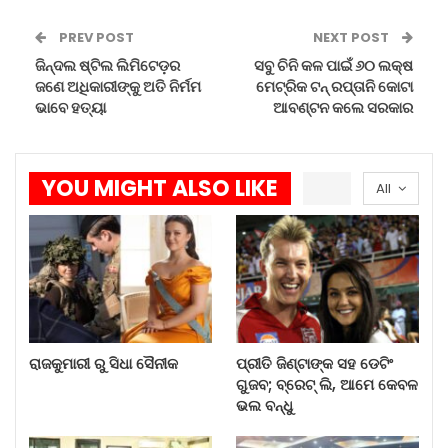
ପ୍ରୀତି ଜିଣ୍ଟାଙ୍କ ସହ ଡେଟିଂ…
PREV POST
NEXT POST
ଜିନ୍ଦଲ ଷ୍ଟିଲ ଲିମିଟେଡ଼ର
ସବୁ ଚିନି କଳ ପାଇଁ ୬୦ ଲକ୍ଷ
Aug 6, 2026
ଜଣେ ଅଧିକାରୀଙ୍କୁ ଅତି ନିର୍ମମ
ମେଟ୍ରିକ ଟନ୍‌ ରପ୍ତାନି କୋଟା
ଭାବେ ହତ୍ୟା
ଆବଣ୍ଟନ କଲେ ସରକାର
କେନ୍ଦୁଝରରେ ବନ୍ୟା କ୍ଷୟକ୍ଷତି…
Aug 5, 2026
YOU MIGHT ALSO LIKE
All
କସ୍ତୁରବା ଗାନ୍ଧୀ ବାଳିକା…
Aug 4, 2026
ଯଦି ଆପଣ ଫର୍ମ ପୂରଣ କରି ନଥିବେ ତେବେ ୨୪ରୁ ୨୬
ତାରିଖ ଭିତରେ ୧୦୦ ଟଙ୍କା ଫାଇନ ଦେବେ । ଏହି ତାରିଖ
ଠାରୁ ଯଦି ବିଳମ୍ବ ହୁଏ ତେବେ ୨୮ ରୁ ୩୦ ମଧ୍ୟରେ ୪୫୦
ରାଜକୁମାରୀ ରୁ ସିଧା ସୈନୀକ
ପ୍ରୀତି ଜିଣ୍ଟାଙ୍କ ସହ ଡେଟିଂ
ଗୁଜବ; ବ୍ରେଟ୍ ଲି, ଆମେ କେବଳ
ଟଙ୍କା ୨୮ ରୁ ୩୦ ମଧ୍ୟରେ ଜୋରିମନା ଦେଇ ଫର୍ମ ପୂରଣ
ଭଲ ବନ୍ଧୁ
କରିପାରିବେ ଛାତ୍ରଛାତ୍ରୀ । ଏହାପରେ ମଧ୍ୟ ଯଦି ଛାତ୍ରଛାତ୍ରୀ