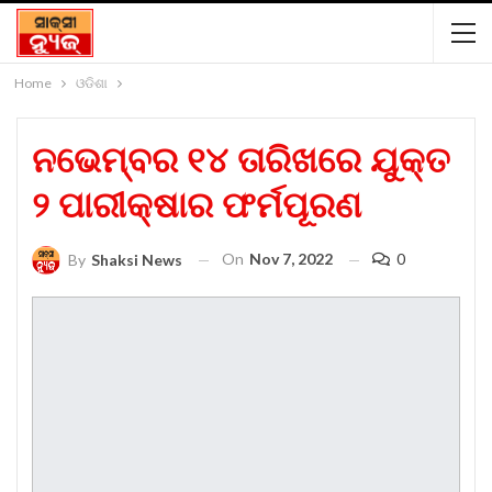
Home
ଓଡିଶା
ନଭେମ୍ବର ୧୪ ତାରିଖରେ ଯୁକ୍ତ
୨ ପାରୀକ୍ଷାର ଫର୍ମପୂରଣ
On
Nov 7, 2022
0
By
Shaksi News