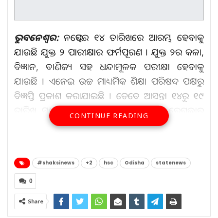
ଭୁବନେଶ୍ୱର:
ନଭେମ୍ବର ୧୪ ତାରିଖରେ ଆରମ୍ଭ ହେବାକୁ
ଯାଉଛି ଯୁକ୍ତ ୨ ପାରୀକ୍ଷାର ଫର୍ମପୂରଣ । ଯୁକ୍ତ ୨ର କଳା,
ବିଜ୍ଞାନ, ବାଣିଜ୍ୟ ସହ ଧନ୍ଦାମୂଳକ ପରୀକ୍ଷା ହେବାକୁ
ଯାଉଛି । ଏନେଇ ଉଚ୍ଚ ମାଧ୍ୟମିକ ଶିକ୍ଷା ପରିଷଦ ପକ୍ଷରୁ
ବିଜ୍ଞପ୍ତି ପ୍ରକାଶ କରାଯାଇଛି । ତେବେ ଆସନ୍ତା ୧୪ରୁ ୧୯
ତାରିଖ ମଧ୍ୟରେ ସମସ୍ତ ରେଗୁଲାର ଓ ଏକ୍ସ ରେଗୁଲାର
CONTINUE READING
ପିଲା ଫର୍ମ ପୂରଣ କରିବେ । ଏହାର ଫି’ ଦାଖଲ କରିବେ
୨୧ ତାରିଖରୁ ୨୩ ତାରିଖ ଭିତରେ ।
#shaksinews
+2
hsc
Odisha
statenews
ଆହୁରି ପଢ଼ନ୍ତୁ...
0
ରାଜକୁମାରୀ ରୁ ସିଧା ସୈନୀକ
Share
Aug 6, 2026