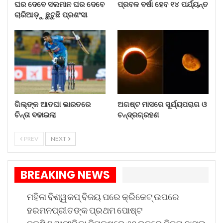
ଘର ଦେବେ ସଲମାନ ଘର ଦେବେ
ପ୍ରବଳ ବର୍ଷା ହେବ ୧୪ ପର୍ଯ୍ୟନ୍ତ
ଚାରିଆଡ଼ୁ…
ଚାରିଆଡ଼ୁ ଛୁଟୁଛି ପ୍ରଶଂସା
Aug 8, 2026
ପ୍ରବଳ ବର୍ଷା ହେବ ୧୪ ପର୍ଯ୍ୟନ୍ତ
Aug 8, 2026
ଗିଲ୍‌ଙ୍କ ଆତଘା ଭାରତରେ ଚିନ୍ତା…
ଗିଲ୍‌ଙ୍କ ଆତଘା ଭାରତରେ
ଅଗଷ୍ଟ ମାସରେ ସୂର୍ଯ୍ୟପରାଗ ଓ
Aug 8, 2026
ଚିନ୍ତା ବଢାଇଲା
ଚନ୍ଦ୍ରଗ୍ରହଣ
ଅଗଷ୍ଟ ମାସରେ ସୂର୍ଯ୍ୟପରାଗ ଓ…
PREV
NEXT
Aug 8, 2026
BREAKING NEWS
ପତାକା ପୋଡିଗଲା
ମହିଳା ବିଶ୍ୱକପ୍ ବିଜୟ ପରେ କ୍ରିକେଟ୍ ଉପରେ
ବଜ୍ରପାତରେ ପ୍ରଭୁ ଲିଙ୍ଗରାଜଙ୍କ ମନ୍ଦିର ପତାକା
ହରମନପ୍ରୀତଙ୍କ ପ୍ରଥମ ପୋଷ୍ଟ
ପୋଡିଯାଇଛି। ୪୦ଟି ସିସିଟିଭି ନଷ୍ଟ ହୋଇଛି। ଗର୍ଭଗୃହ ଭିତରେ