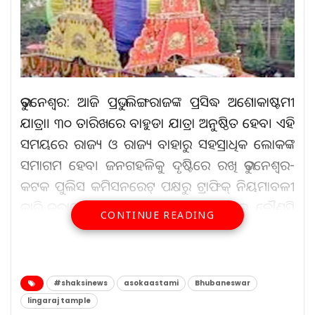
ଭୁବନେଶ୍ୱର: ଆଜି ପ୍ରଭୁ ଲିଙ୍ଗରାଜଙ୍କ ପ୍ରସିଦ୍ଧ ଅଶୋକାଷ୍ଟମୀ
ଯାତ୍ରା। ୩୦ ତାରିଖରେ ବାହୁଡା ଯାତ୍ରା ଅନୁଷ୍ଠିତ ହେବ। ଏହି
ସମୟରେ ରାଜ୍ୟ ଓ ରାଜ୍ୟ ବାହାରୁ ସହସ୍ରାଧିକ ଲୋକଙ୍କ
ସମାଗମ ହେବ। ଜନଗହଳିକୁ ଦୃଷ୍ଟିରେ ରଖି ଭୁବନେଶ୍ୱର-
କଟକ ପୁଲିସ କମିସନରେଟ୍‌ ପକ୍ଷରୁ ଟ୍ରାଫିକ୍‌ ନିୟମାବଳୀ
ଜାରି କରାଯାଇଛି। ଜାରି ନିୟମାବଳୀ ଅନୁସାରେ, କୌଣସି
CONTINUE READING
ପ୍ରକାର ଯାନବାହନ ମାଉସୀ ମା’ ଛକଠାରୁ ରଥ ରୋଡ୍‌ରେ
ଯିବାକୁ ଦିଆଯିବ ନାହିଁ। ସେହି ଗାଡିଗୁଡିକ ମ୍ୟୁଜିୟମ୍‌ ଛକ
ଆଡକୁ କିମ୍ବା ବିବେକାନନ୍ଦ ମାର୍ଗ ରାସ୍ତାରେ ଯିବ।।
#shaksinews
asokaastami
Bhubaneswar
ଆସିବା କରିପାରିବେ ନାହିଁ। କୌଣସି ପ୍ରକାର ଯାନବାହାନ
lingaraj tample