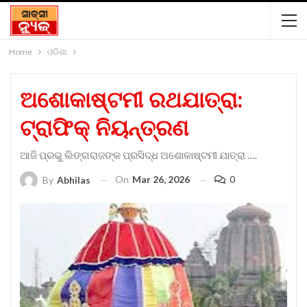
Home
ଓଡିଶା
ଅଶୋକାଷ୍ଟମୀ ରଥଯାତ୍ରା:
ଟ୍ରାଫିକ୍‌ ନିୟନ୍ତ୍ରଣ
ଆଜି ପ୍ରଭୁ ଲିଙ୍ଗରାଜଙ୍କ ପ୍ରସିଦ୍ଧ ଅଶୋକାଷ୍ଟମୀ ଯାତ୍ରା ….
On
Mar 26, 2026
0
By
Abhilas