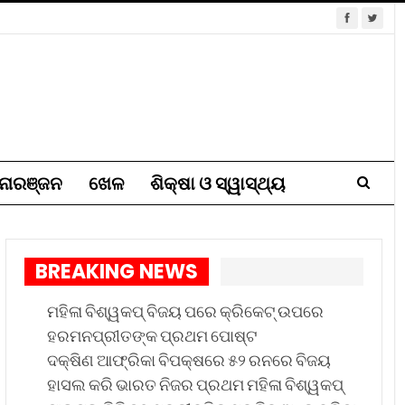
ୋରଞ୍ଜନ
ଖେଳ
ଶିକ୍ଷା ଓ ସ୍ୱାସ୍ଥ୍ୟ
BREAKING NEWS
ମହିଳା ବିଶ୍ୱକପ୍ ବିଜୟ ପରେ କ୍ରିକେଟ୍ ଉପରେ
ହରମନପ୍ରୀତଙ୍କ ପ୍ରଥମ ପୋଷ୍ଟ
ଦକ୍ଷିଣ ଆଫ୍ରିକା ବିପକ୍ଷରେ ୫୨ ରନରେ ବିଜୟ
ହାସଲ କରି ଭାରତ ନିଜର ପ୍ରଥମ ମହିଳା ବିଶ୍ୱକପ୍