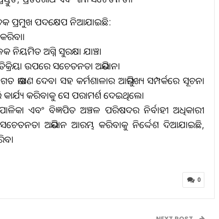
େତେକ ପ୍ରମୁଖ ପଦକ୍ଷେପ ନିଆଯାଇଛି:
କରିବା।
ନିୟମିତ ଅଗ୍ନି ସୁରକ୍ଷା ଯାଞ୍ଚ।
ରତିକ୍ରିୟା ଉପରେ ସଚେତନତା ଅଭିଯାନ।
ୱାଗତ ଭାଷଣ ଦେବା ସହ କର୍ମଶାଳାର ଆଭିମୁଖ୍ୟ ସମ୍ପର୍କରେ ସୂଚନା
 କାର୍ଯ୍ୟ କରିବାକୁ ସେ ପରାମର୍ଶ ଦେଇଥିଲେ।
ା ଏବଂ ବିଜ୍ଞପିତ ଅଞ୍ଚଳ ପରିଷଦର ନିର୍ବାହୀ ଅଧିକାରୀ
ଂ ସଚେତନତା ଅଭିଯାନ ଆରମ୍ଭ କରିବାକୁ ନିର୍ଦ୍ଦେଶ ଦିଆଯାଇଛି,
ରିବ।
0
NEXT POST