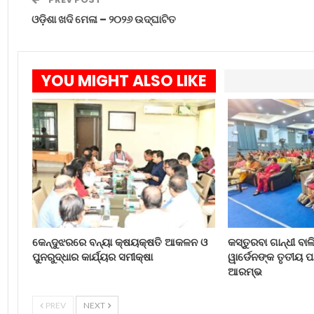
ଓଡ଼ିଶା ଖଦି ମେଳା – ୨୦୨୬ ଉଦ୍‌ଘାଟିତ
YOU MIGHT ALSO LIKE
କେନ୍ଦୁଝରରେ ବନ୍ୟା କ୍ଷୟକ୍ଷତି ଆକଳନ ଓ
କସ୍ତୁରବା ଗାନ୍ଧୀ ବାଳ
ପୁନରୁଦ୍ଧାର କାର୍ଯ୍ୟର ସମୀକ୍ଷା
ୱାର୍ଡେନଙ୍କ ତୃତୀୟ ପ
ଆରମ୍ଭ
PREV
NEXT