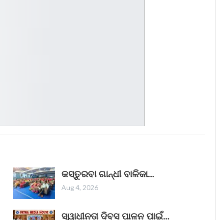
କସ୍ତୁରବା ଗାନ୍ଧୀ ବାଳିକା…
Aug 4, 2026
ସ୍ୱାଧୀନତା ଦିବସ ପାଳନ ପାଇଁ…