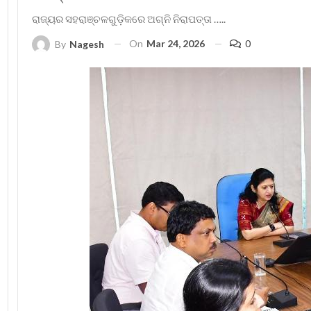
ରାଜ୍ୟର ସହରାଞ୍ଚଳଗୁଡ଼ିକରେ ଅଗ୍ନି ନିରାପତ୍ତା …..
On
Mar 24, 2026
0
By
Nagesh