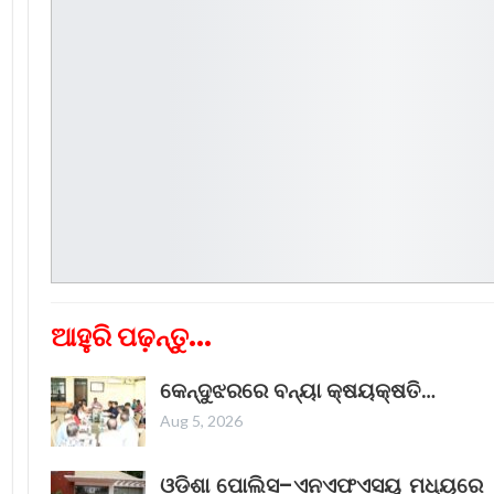
ଆହୁରି ପଢ଼ନ୍ତୁ...
କେନ୍ଦୁଝରରେ ବନ୍ୟା କ୍ଷୟକ୍ଷତି…
Aug 5, 2026
ଓଡ଼ିଶା ପୋଲିସ–ଏନଏଫଏସୟୁ ମଧ୍ୟରେ