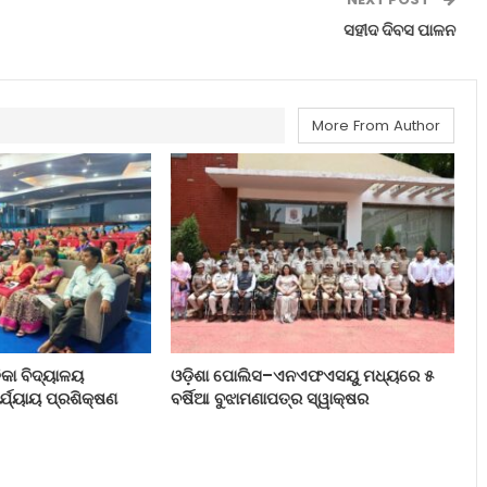
ସହୀଦ ଦିବସ ପାଳନ
More From Author
ିକା ବିଦ୍ୟାଳୟ
ଓଡ଼ିଶା ପୋଲିସ–ଏନଏଫଏସୟୁ ମଧ୍ୟରେ ୫
ର୍ଯ୍ୟାୟ ପ୍ରଶିକ୍ଷଣ
ବର୍ଷିଆ ବୁଝାମଣାପତ୍ର ସ୍ୱାକ୍ଷର