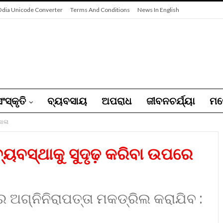
dia Unicode Converter
Terms And Conditions
News In English
ଂସ୍କୃତି
ବ୍ୟବସାୟ
ଅପରାଧ
ଜୀବନଚର୍ଯ୍ୟା
ମନ
ଶାଳା
୍ୟବସ୍ଥାକୁ ସୁଦୃଢ଼ କରିବା ଉପରେ
 ଅଗ୍ନିନିରାପତ୍ତା ମକଡ୍ରିଲ କରାଯିବ :