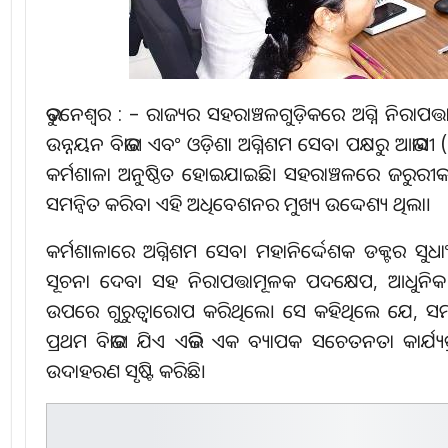
ଭୁବନେଶ୍ୱର : – ରାଜ୍ୟର ସହରାଞ୍ଚଳଗୁଡ଼ିକରେ ଅଗ୍ନି ନିରାପତ୍
ଉନ୍ନୟନ ବିଭାଗ ଏବଂ ଓଡ଼ିଶା ଅଗ୍ନିଶମ ସେବା ପକ୍ଷରୁ ଆଭାସୀ
କର୍ମଶାଳା ଅନୁଷ୍ଠିତ ହୋଇଯାଇଛି। ସହରାଞ୍ଚଳରେ ଜରୁରୀକାଳ
ସମନ୍ୱିତ କରିବା ଏହି ଅଧିବେଶନର ମୁଖ୍ୟ ଉଦ୍ଦେଶ୍ୟ ଥିଲା।
କର୍ମଶାଳାରେ ଅଗ୍ନିଶମ ସେବା ମହାନିର୍ଦ୍ଦେଶକ ଡକ୍ଟର ସ
ସୂଚନା ଦେବା ସହ ନିରାପତ୍ତାମୂଳକ ପଦକ୍ଷେପ, ଆଧୁନିକ
ଉପରେ ଗୁରୁତ୍ୱାରୋପ କରିଥିଲେ। ସେ କହିଥିଲେ ଯେ, ସମଗ
ପ୍ରଥମ ବିଭାଗ ଯିଏ ଏଭଳି ଏକ ବ୍ୟାପକ ସଚେତନତା କାର୍ଯ
ଉଦାହରଣ ସୃଷ୍ଟି କରିଛି।