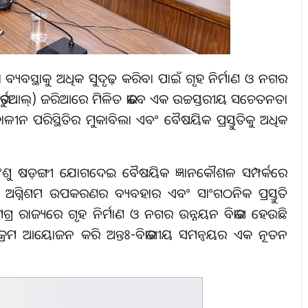
ତା ବ୍ୟବସ୍ଥାକୁ ଅଧିକ ସୁଦୃଢ଼ କରିବା ପାଇଁ ଗୃହ ନିର୍ମାଣ ଓ ନଗର
 (ଭର୍ଚୁଆଲ୍) ଜରିଆରେ ମିଳିତ ଭାବେ ଏକ ଉଚ୍ଚସ୍ତରୀୟ ସଚେତନତା
ୀନ ପରିସ୍ଥିତିର ମୁକାବିଲା ଏବଂ ବୈଷୟିକ ପ୍ରସ୍ତୁତିକୁ ଅଧିକ
ୁଧାଂଶୁ ଷଡ଼ଙ୍ଗୀ ଯୋଗଦେଇ ବୈଷୟିକ ଜ୍ଞାନକୌଶଳ ସମ୍ପର୍କରେ
 ଅଗ୍ନିଶମ ଉପକରଣର ବ୍ୟବହାର ଏବଂ ସାଂଗଠନିକ ପ୍ରସ୍ତୁତି
୍ର ରାଜ୍ୟରେ ଗୃହ ନିର୍ମାଣ ଓ ନଗର ଉନ୍ନୟନ ବିଭାଗ ହେଉଛି
୍ୟକ୍ରମ ଆୟୋଜନ କରି ଅନ୍ତଃ-ବିଭାଗୀୟ ସମନ୍ୱୟର ଏକ ନୂତନ