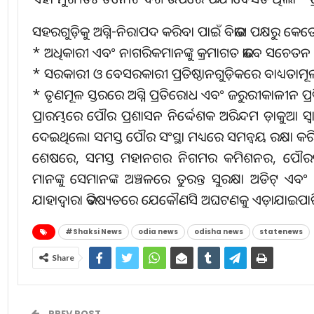
ସହରଗୁଡ଼ିକୁ ଅଗ୍ନି-ନିରାପଦ କରିବା ପାଇଁ ବିଭାଗ ପକ୍ଷରୁ କ
* ଅଧିକାରୀ ଏବଂ ନାଗରିକମାନଙ୍କୁ କ୍ରମାଗତ ଭାବେ ସଚେତନ 
* ସରକାରୀ ଓ ବେସରକାରୀ ପ୍ରତିଷ୍ଠାନଗୁଡ଼ିକରେ ବାଧ୍ୟତାମୂଳକ 
* ତୃଣମୂଳ ସ୍ତରରେ ଅଗ୍ନି ପ୍ରତିରୋଧ ଏବଂ ଜରୁରୀକାଳୀନ ପ୍
ପ୍ରାରମ୍ଭରେ ପୌର ପ୍ରଶାସନ ନିର୍ଦ୍ଦେଶକ ଅରିନ୍ଦମ ଡ଼ାକୁଆ ସ୍
ଦେଇଥିଲେ। ସମସ୍ତ ପୌର ସଂସ୍ଥା ମଧ୍ୟରେ ସମନ୍ୱୟ ରକ୍ଷା କରି
ଶେଷରେ, ସମସ୍ତ ମହାନଗର ନିଗମର କମିଶନର, ପୌରପାଳିକ
ମାନଙ୍କୁ ସେମାନଙ୍କ ଅଞ୍ଚଳରେ ତୁରନ୍ତ ସୁରକ୍ଷା ଅଡିଟ୍ ଏବ
ଯାହାଦ୍ୱାରା ଭବିଷ୍ୟତରେ ଯେକୌଣସି ଅଘଟଣକୁ ଏଡ଼ାଯାଇପା
#Shaksi News
odia news
odisha news
statenews
Share
PREV POST