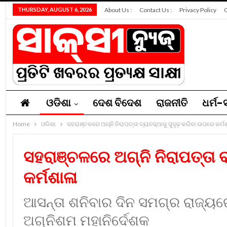
THURSDAY, AUGUST 6, 2026
About Us :
Contact Us :
Privacy Policy
O
ଓଡିଶା
ଦେଶ ବିଦେଶ
ରାଜନୀତି
ଧର୍ମ-ସ
Home
ନିଯୁକ୍ତି
ଓଡିଶା
ସମ୍ପାଦକୀୟ
ସହରାଞ୍ଚଳରେ ଅଗ୍ନି ନିରାପତ୍ତା ବ୍ୟବସ୍ଥାକୁ ସୁଦୃଢ଼ କରିବା ଉପରେ କର୍ମ
ସହରାଞ୍ଚଳରେ ଅଗ୍ନି ନିରାପତ୍ତା ବ
କର୍ମଶାଳା
ଆସନ୍ତା ଶନିବାର ଦିନ ସମଗ୍ର ରାଜ୍ୟରେ
ଅଗ୍ନିଶମ ମହାନିର୍ଦେଶକ