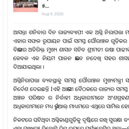
୫…
Aug 4, 2026
ଆସନ୍ତା ଶନିବାର ଦିନ ରାଜ୍ୟବ୍ୟାପୀ ଏକ ଅଗ୍ନି ନିରାପତ୍ତା
ଏହାର ସଫଳ ରୂପାୟନ ପାଇଁ ସମସ୍ତ ପୌରାଞ୍ଚଳ ଗୁଡ଼ିକର
ବିଭାଗର ଅତିରିକ୍ତ ମୁଖ୍ୟ ଶାସନ ସଚିବ ଶ୍ରୀମତୀ ଉଷା ପାଢୀଙ
କେବଳ ଏକ ନିୟମ ପାଳନ ଭାବେ ନଦେଖି ସହର ଶାସନ ବ୍ୟବସ
ଦିଆଯାଇଥିଲା ।
ଅଗ୍ନିନିରାପତ୍ତା ବ୍ୟବସ୍ଥାକୁ ସମସ୍ତ ପୌରାଞ୍ଚଳ ମୁଖ୍ୟମନ୍ତ୍
ନିର୍ଦେଶ ଦେଇଛନ୍ତି Iଏହି ଆଭାସୀ ବୈଠକରେ ରାଜ୍ୟର ସମ
ଅଞ୍ଚଳ ପରିଷଦ ର ନିର୍ବାହୀ ଅଧିକାରୀମାନେ ଅଂଶଗ୍ରହ
ଅଧିକାରୀମାନେ ମଧ୍ୟ ଭର୍ଚୁଆଲ୍ ମାଧ୍ୟମରେ ଏଥିରେ ସାମିଲ ହ
ନିକଟରେ ଘଟିଥିବା ଅଗ୍ନିକାଣ୍ଡଗୁଡ଼ିକୁ ଦୃଷ୍ଟିରେ ରଖି ସୁରକ୍
ଏହା ମୁଖ୍ୟତଃ ତିନୋଟି ଦିଗ ଉପରେ ପର୍ଯ୍ୟବେସିତ ଥିଲା—ପ୍