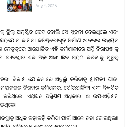
Aug 4, 2026
 ମକ୍ ଡ୍ରିଲ୍ ଅନୁଷ୍ଠିତ ହେବ ବୋଲି ସେ ସୂଚନା ଦେଇଥିଲେ ଏବଂ
 ସହଯୋଗ କାମନା କରିଥିଲେ।ଗୃହ ନିର୍ମାଣ ଓ ନଗର ଉନ୍ନୟନ
୍କ ନେତୃତ୍ୱରେ ଆୟୋଜିତ ଏହି କର୍ମଶାଳାରେ ଅଗ୍ନି ନିରାପତ୍ତାକୁ
୍ଥାର ଏକ ଅଭିନ୍ନ ଅଙ୍ଗ ଭାବେ ଗ୍ରହଣ କରିବାକୁ ଗୁରୁତ୍ୱ
ରୀ ସହରୀ ବିକାଶ ଯୋଜନାରେ ଅନ୍ତର୍ଭୁକ୍ତ କରିବାକୁ ଶ୍ରୀମତୀ ପାଢୀ
ସ୍ତ ମହାନଗର ନିଗମର କମିଶନର, ପୌରପାଳିକା ଏବଂ ବିଜ୍ଞପିତ
ଣ କରିଥିଲେ। ଏଥିସହ ଅଗ୍ନିଶମ ଅଧିକାରୀ ଓ ଉପ-ଅଗ୍ନିଶମ
ୋଇଥିଲେ।
ଷା ବ୍ୟବସ୍ଥାକୁ ଅଧିକ କଡ଼ାକଡ଼ି କରିବା ପାଇଁ ଆଲୋଚନା ହୋଇଥିଲା।
ରସ୍ତୁତି, ପ୍ରତିରୋଧ ଏବଂ ଜନସଚେତନତା।