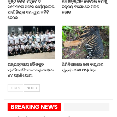
ଭଲ ସ୍ପର୍ଶରେ ଦେଖାଯାଉଥିଲେ କିନ୍ତୁ ମ୍ୟାଚ୍ ଆଗକୁ ବଢ଼ିବା
କୁଷ୍ଠ ରୋଗ ଚିହ୍ନଟ ଓ
ଶିକ୍ଷାନୁଷ୍ଠାନ ନିକଟରେ ତମାଖୁ
ସଚେତନତା ସଫଳ କାର୍ଯ୍ୟକାରିତା
ବିକ୍ରୟ ବିରୋଧରେ ମିଳିତ
ସହିତ ତାଙ୍କର ଶକ୍ତି ହରାଇ ବସିଥିଲେ ।
ପାଇଁ ଜିଲ୍ଲା ସମନ୍ୱୟ କମିଟି
ଚଢ଼ାଉ
ବୈଠକ
ରାଜ୍ୟସ୍ତରୀୟ ଦୌଡକୁଦ
ଶିମିଳିପାଳରେ କଳା ବାଘୁଣୀର
ପ୍ରତିଯୋଗିତାରେ ମୟୁରଭଞ୍ଜର
ମୃତ୍ୟୁ କାରଣ ଅସ୍ପଷ୍ଟ
୪୪ ପ୍ରତିଯୋଗୀ
PREV
NEXT
BREAKING NEWS