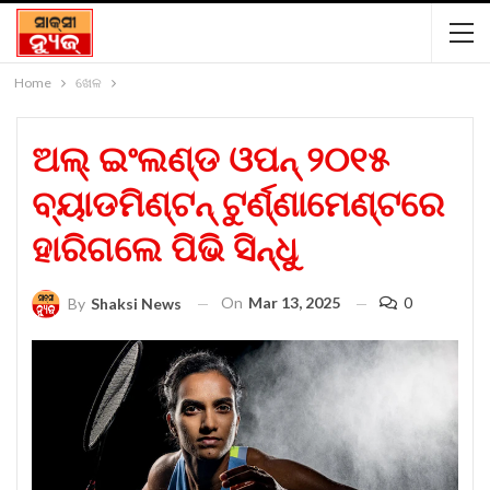
Home
ଖେଳ
ଅଲ୍ ଇଂଲଣ୍ଡ ଓପନ୍ ୨୦୧୫
ବ୍ୟାଡମିଣ୍ଟନ୍ ଟୁର୍ଣ୍ଣାମେଣ୍ଟରେ
ହାରିଗଲେ ପିଭି ସିନ୍ଧୁ
On
Mar 13, 2025
0
By
Shaksi News