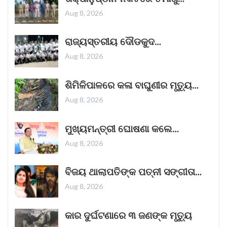
Aug 8, 2026
“ଥମ୍ମା”ର ଏହି ରାକ୍ଷସ ଦର୍ଶକଙ୍କ ହୃଦୟ ଜିତିବାରେ
ରାଜ୍ୟସ୍ତରୀୟ ଦୌଡକୁଦ…
ଲାଗିଛି
Aug 8, 2026
ଭୟଙ୍କର ଜଗତର ନୂତନ ଚଳଚ୍ଚିତ୍ର 'ଥମ୍ମା'
ଦର୍ଶକଙ୍କୁ ପ୍ରଭାବିତ କରିବାରେ ସଫଳ ହୋଇଛି।
ଶିମିଳିପାଳରେ କଳା ବାଘୁଣୀର ମୃତ୍ୟୁ…
ଦୀପାବଳିର ପରଦିନ ଜୋରଦାର ଆରମ୍ଭ ହୋଇଥିବା ଏହି
Aug 8, 2026
ଫିଲ୍ମଟି ସପ୍ତାହର କାର୍ଯ୍ୟ ଦିବସଗୁଡ଼ିକରେ
Read More »
ମୁଖ୍ୟମନ୍ତ୍ରୀ ଘୋଷଣା କଲେ…
October 25, 2025
Aug 8, 2026
କୁର୍ଣ୍ଣୁଲ୍ ବସ୍ ଅଗ୍ନିକାଣ୍ଡ ଘଟଣାରେ ଏକ
ବିଜୟ ଥାଲାପତିଙ୍କ ପତ୍ନୀ ସଙ୍ଗୀତା…
ଗୁରୁତ୍ୱପୂର୍ଣ୍ଣ ଖୁଲାସା।
Aug 8, 2026
ଶୁକ୍ରବାର ସକାଳେ ଆନ୍ଧ୍ରପ୍ରଦେଶର କୁର୍ଣ୍ଣୁଲରେ
ଏକ ବସ୍‌ରେ ନିଆଁ ଲାଗିଯିବାରୁ ୨୦ ଜଣ ପୋଡ଼ି
କାର ଦୁର୍ଘଟଣାରେ ୩ ଜଣଙ୍କ ମୃତ୍ୟୁ
ମୃତ୍ୟୁବରଣ କରିଛନ୍ତି। ଏହି ଦୁଃଖଦ ଦୁର୍ଘଟଣା ସମଗ୍ର