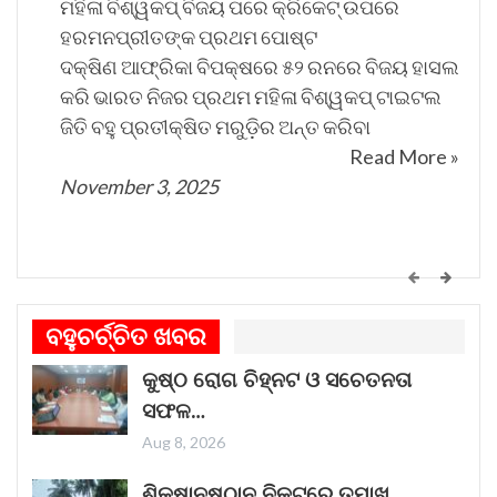
ମହିଳା ବିଶ୍ୱକପ୍ ବିଜୟ ପରେ କ୍ରିକେଟ୍ ଉପରେ
ହରମନପ୍ରୀତଙ୍କ ପ୍ରଥମ ପୋଷ୍ଟ
ଦକ୍ଷିଣ ଆଫ୍ରିକା ବିପକ୍ଷରେ ୫୨ ରନରେ ବିଜୟ ହାସଲ
କରି ଭାରତ ନିଜର ପ୍ରଥମ ମହିଳା ବିଶ୍ୱକପ୍ ଟାଇଟଲ
ଜିତି ବହୁ ପ୍ରତୀକ୍ଷିତ ମରୁଡ଼ିର ଅନ୍ତ କରିବା
Read More »
November 3, 2025
କେମିତି ଚାଲିଛି କଟକ ଐତିହାସିକ ବାଲିଯାତ୍ରା ପ୍ରସ୍ତୁତି
ଗୀତଟି କାନରେ ପଡ଼ିଲେ, ଆଖି ଆଗରେ ନାଚିଯାଏ
ବହୁଚର୍ଚ୍ଚିତ ଖବର
ଓଡ଼ିଶାର ନୌବାଣିଜ୍ୟ ପରମ୍ପରା । ଓଡ଼ିଶାର ପ୍ରାଚୀନ
କୁଷ୍ଠ ରୋଗ ଚିହ୍ନଟ ଓ ସଚେତନତା
ନାମ କଳିଙ୍ଗ । ପ୍ରାଚୀନ କଳିଙ୍ଗକୁ ସମୃଦ୍ଧ କରିଥିଲା
ସଫଳ…
ନୌବାଣିଜ୍ୟ
Read More »
Aug 8, 2026
November 1, 2025
ଶିକ୍ଷାନୁଷ୍ଠାନ ନିକଟରେ ତମାଖୁ…