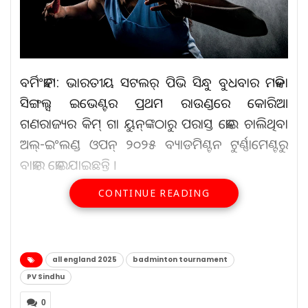
ବର୍ମିଂହାମ: ଭାରତୀୟ ସଟଲର୍ ପିଭି ସିନ୍ଧୁ ବୁଧବାର ମହିଳା
ସିଙ୍ଗଲ୍ସ ଇଭେଣ୍ଟର ପ୍ରଥମ ରାଉଣ୍ଡରେ କୋରିଆ
ଗଣରାଜ୍ୟର କିମ୍ ଗା ୟୁନ୍‌ଙ୍କଠାରୁ ପରାସ୍ତ ହୋଇ ଚାଲିଥିବା
ଅଲ୍-ଇଂଲଣ୍ଡ ଓପନ୍ ୨୦୨୫ ବ୍ୟାଡମିଣ୍ଟନ ଟୁର୍ଣ୍ଣାମେଣ୍ଟରୁ
ବାହାର ହୋଇଯାଇଛନ୍ତି ।
CONTINUE READING
ଆହୁରି ପଢ଼ନ୍ତୁ...
କୁଷ୍ଠ ରୋଗ ଚିହ୍ନଟ ଓ ସଚେତନତା
all england 2025
badminton tournament
ସଫଳ…
PV Sindhu
Aug 8, 2026
0