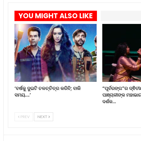
YOU MIGHT ALSO LIKE
‘ବର୍ଷକୁ ଦୁଇଟି ଚଳଚ୍ଚିତ୍ର କରିବି; ବାକି
“ପୂର୍ବରଙ୍ଗ”ର ଦ୍ଵିତୀ
ସମୟ….’
ପାଞ୍ଚାଳୀଙ୍କ ମହାଭ
ଦର୍ଶକ…
PREV
NEXT