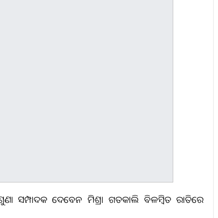
ୁଣା ସମ୍ପାଦକ ଦେବେନ ମିଶ୍ର। ଗତକାଲି ବିଳମ୍ବିତ ରାତିରେ