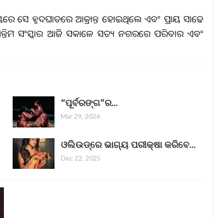
ସମୟରେ ସେ ହୃଦଘାତରେ ଆକ୍ରାନ୍ତ ହୋଇଥିଲେ ଏବଂ ପ୍ରାୟ ସାଢେ
ଅନ୍ତିମ ସଂସ୍କାର ଆଜି ସକାଳେ ସତ୍ୟ ନଗରରେ ପରିବାର ଏବଂ
“ପୂର୍ବରଙ୍ଗ”ର…
Mar 29, 2026
ଓଲିଉଡ୍‌ରେ ଭାଗ୍ୟ ପରୀକ୍ଷା କରିବେ…
Dec 22, 2025