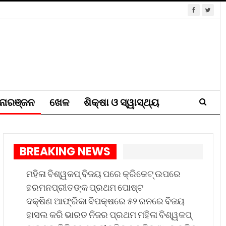
ୋରଞ୍ଜନ
ଖେଳ
ଶିକ୍ଷା ଓ ସ୍ୱାସ୍ଥ୍ୟ
BREAKING NEWS
ମହିଳା ବିଶ୍ୱକପ୍ ବିଜୟ ପରେ କ୍ରିକେଟ୍ ଉପରେ
ହରମନପ୍ରୀତଙ୍କ ପ୍ରଥମ ପୋଷ୍ଟ
ଦକ୍ଷିଣ ଆଫ୍ରିକା ବିପକ୍ଷରେ ୫୨ ରନରେ ବିଜୟ
ହାସଲ କରି ଭାରତ ନିଜର ପ୍ରଥମ ମହିଳା ବିଶ୍ୱକପ୍