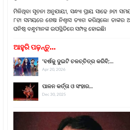
ମିଳିଥିବା ସୂଚନା ଅନୁଯାୟୀ, ସନ୍ଧ୍ୟା ପ୍ରାୟ ସାଢେ ୬ଟା 
୮ଟା ସମୟରେ ଶେଷ ନିଶ୍ୱାସ ତ୍ୟାଗ କରିଥିଲେ। ତାଙ୍କର 
ଘନିଷ୍ଠ ବନ୍ଧୁମାନଙ୍କ ଉପସ୍ଥିତିରେ ସମ୍ପନ୍ନ ହୋଇଛି।
ଆହୁରି ପଢ଼ନ୍ତୁ...
‘ବର୍ଷକୁ ଦୁଇଟି ଚଳଚ୍ଚିତ୍ର କରିବି;…
Apr 20, 2026
ପାଳନ କର୍ତ୍ତା ଓ ସଂହାର…
Dec 30, 2025