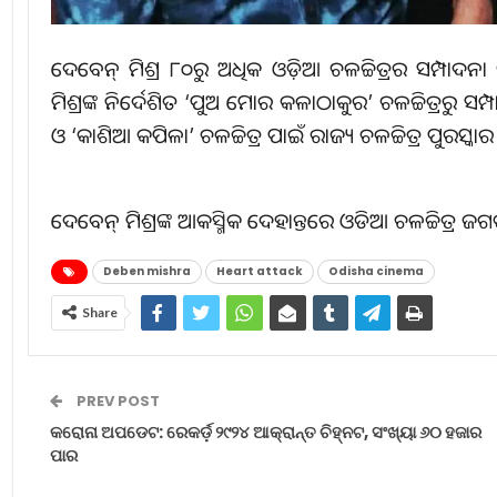
ଦେବେନ୍ ମିଶ୍ର ୮୦ରୁ ଅଧିକ ଓଡ଼ିଆ ଚଳଚ୍ଚିତ୍ରର ସମ୍ପାଦ
ମିଶ୍ରଙ୍କ ନିର୍ଦେଶିତ ‘ପୁଅ ମୋର କଳାଠାକୁର’ ଚଳଚ୍ଚିତ୍ରରୁ 
ଓ ‘କାଶିଆ କପିଳା’ ଚଳଚ୍ଚିତ୍ର ପାଇଁ ରାଜ୍ୟ ଚଳଚ୍ଚିତ୍ର ପୁରସ୍କ
ଦେବେନ୍ ମିଶ୍ରଙ୍କ ଆକସ୍ମିକ ଦେହାନ୍ତରେ ଓଡିଆ ଚଳଚ୍ଚିତ୍
Deben mishra
Heart attack
Odisha cinema
Share
PREV POST
କରୋନା ଅପଡେଟ: ରେକର୍ଡ଼ ୨୯୨୪ ଆକ୍ରାନ୍ତ ଚିହ୍ନଟ, ସଂଖ୍ୟା ୬୦ ହଜାର
ପାର