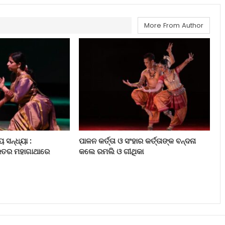
More From Author
ୟ ସନ୍ଧ୍ୟା :
ପାଳନ କର୍ତ୍ତା ଓ ସଂହାର କର୍ତ୍ତାଙ୍କ ବନ୍ଦନା
ାରତର ମହାଗାଥାରେ
କଲେ ରମଲି ଓ ଗୀଥିକା