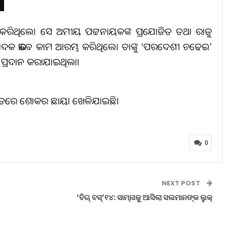
ନା କରିଥିଲେ। ସେ ଅମୀୟ ପଟ୍ଟନାୟକଙ୍କ ପ୍ରଯୋଜିତ ତଥା ରାଜୁ
ସମ୍ପାଦକ ଭାବେ କାମ ଆରମ୍ଭ କରିଥିଲେ। ତାଙ୍କୁ ‘ପରଦେଶୀ ଚଢେଇ’
ାର ପ୍ରଦାନ କରାଯାଇଥିଲା।
ର ଜଗତରେ ଶୋକର ଛାୟା ଖେଳିଯାଇଛି।
0
NEXT POST
‘ବିଗ୍ ବସ୍’୧୪: ସାମ୍ନାକୁ ଆସିଲା ସଲମାନଙ୍କ ଲୁକ୍