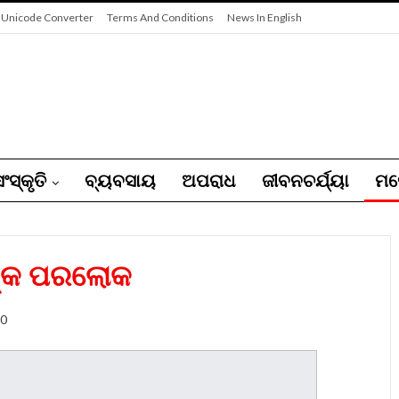
 Unicode Converter
Terms And Conditions
News In English
ଂସ୍କୃତି
ବ୍ୟବସାୟ
ଅପରାଧ
ଜୀବନଚର୍ଯ୍ୟା
ମନ
ଙ୍କ ପରଲୋକ
0