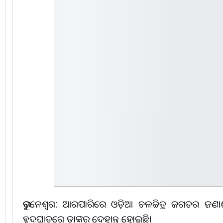
ଭୁବନେଶ୍ୱର: ଆରପାରିରେ ଓଡ଼ିଆ ଚଳଚ୍ଚିତ୍ର ଜଗତର ଜଣାଶ
ହୃଦଘାତରେ ତାଙ୍କର ଦେହାନ୍ତ ହୋଇଛି।