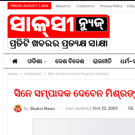
FRIDAY, AUGUST 7, 2026
About Us :
Contact Us :
Privacy Policy
Odia
ଓଡିଶା
ଦେଶ ବିଦେଶ
ରାଜନୀତି
ଧର୍ମ-ସ
Home
ନିଯୁକ୍ତି
ମନୋରଞ୍ଜନ
ସମ୍ପାଦକୀୟ
ସିନେ ସମ୍ପାଦକ ଦେବେନ ମିଶ୍ରଙ୍କ ପରଲୋକ
ସିନେ ସମ୍ପାଦକ ଦେବେନ ମିଶ୍ର
Last updated
Oct 22, 2025
By
Shaksi News