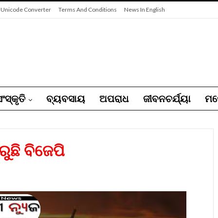
 Unicode Converter
Terms And Conditions
News In English
ଂସ୍କୃତି
ବ୍ୟବସାୟ
ଅପରାଧ
ଜୀବନଚର୍ଯ୍ୟା
ମନ
ରୁଛି ବିଜେପି