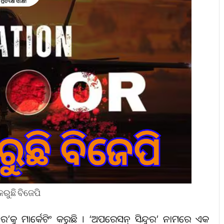
 କରୁଛି ବିଜେପି
ଦୁର’କୁ ମାର୍କେଟିଂ କରୁଛି । ‘ଅପରେସନ୍‌ ସିନ୍ଦୁର’ ନାମରେ ଏକ