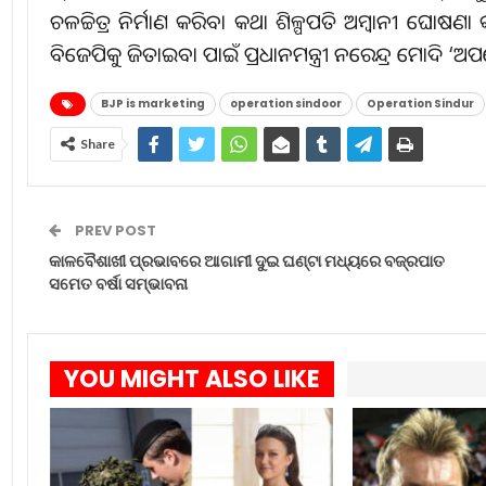
ଚଳଚ୍ଚିତ୍ର ନିର୍ମାଣ କରିବା କଥା ଶିଳ୍ପପତି ଅମ୍ବାନୀ ଘୋଷଣ
ବିଜେପିକୁ ଜିତାଇବା ପାଇଁ ପ୍ରଧାନମନ୍ତ୍ରୀ ନରେନ୍ଦ୍ର ମୋଦି ‘ଅପରେ
BJP is marketing
operation sindoor
Operation Sindur
Share
PREV POST
କାଳବୈଶାଖୀ ପ୍ରଭାବରେ ଆଗାମୀ ଦୁଇ ଘଣ୍ଟା ମଧ୍ୟରେ ବଜ୍ରପାତ
ସମେତ ବର୍ଷା ସମ୍ଭାବନା
YOU MIGHT ALSO LIKE