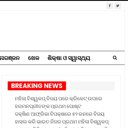
ୋରଞ୍ଜନ
ଖେଳ
ଶିକ୍ଷା ଓ ସ୍ୱାସ୍ଥ୍ୟ
BREAKING NEWS
ମହିଳା ବିଶ୍ୱକପ୍ ବିଜୟ ପରେ କ୍ରିକେଟ୍ ଉପରେ
ହରମନପ୍ରୀତଙ୍କ ପ୍ରଥମ ପୋଷ୍ଟ
ଦକ୍ଷିଣ ଆଫ୍ରିକା ବିପକ୍ଷରେ ୫୨ ରନରେ ବିଜୟ
ହାସଲ କରି ଭାରତ ନିଜର ପ୍ରଥମ ମହିଳା ବିଶ୍ୱକପ୍