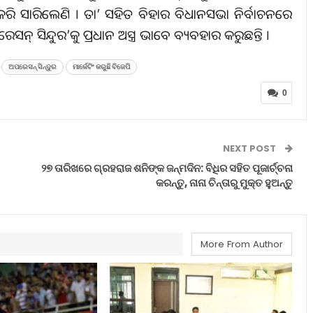
ା କରି ସାରିଲେଣି । ତା’ ସହିତ ବିହାର ବିଧାନସଭା ନିର୍ବାଚନରେ
ସନ୍‌ ସିନ୍ଦୁର’କୁ ପ୍ରଧାନ ଅସ୍ତ୍ର ଭାବେ ବ୍ୟବହାର କରୁଛନ୍ତି ।
ଅପରେସନ୍‌ ସିନ୍ଦୁର
ମାର୍କେଟିଂ କରୁଛି ବିଜେପି
0
NEXT POST
୨୭ ତାରିଖରେ ଗ୍ରହରାଜ ଶନିଙ୍କ ଜନ୍ମଦିନ: ବିଧିର ସହିତ ପୂଜାର୍ଚ୍ଚନା
କରନ୍ତୁ, ନାନା ଚିନ୍ତାରୁ ମୁକ୍ତ ହୁଅନ୍ତୁ
More From Author