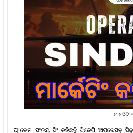
ମାର୍କେଟିଂ
ଆପ୍‌ ନେତା ସଂଜୟ ସିଂ କହିଛନ୍ତି ବିଜେପି ‘ଅପରେସନ୍‌ ସିନ୍