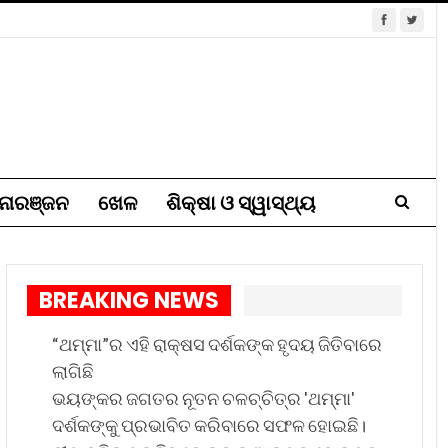
ୋରଞ୍ଜନ
ଖେଳ
ଶିକ୍ଷା ଓ ସ୍ୱାସ୍ଥ୍ୟ
BREAKING NEWS
“ଥମ୍ମା”ର ଏହି ରାକ୍ଷସ ଦର୍ଶକଙ୍କ ହୃଦୟ ଜିତିବାରେ
ଲାଗିଛି
ଭୟଙ୍କର ଜଗତର ନୂତନ ଚଳଚ୍ଚିତ୍ର 'ଥମ୍ମା'
ଦର୍ଶକଙ୍କୁ ପ୍ରଭାବିତ କରିବାରେ ସଫଳ ହୋଇଛି।