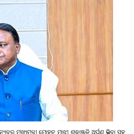
୍ୟବର ମୁଖ୍ୟମନ୍ତ୍ରୀ ମୋହନ ମାଝୀ ଶ୍ରଦ୍ଧାଞ୍ଜଳି ଅର୍ପଣ କରିବା ସହ