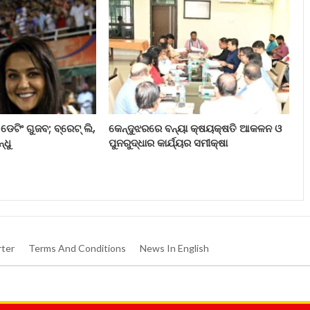
 ଡେଟିଂ ଗୁଜବ; ବ୍ରେଟ୍ ଲି,
କେନ୍ଦୁଝରରେ ବନ୍ୟା କ୍ଷୟକ୍ଷତି ଆକଳନ ଓ
ଧୁ
ପୁନରୁଦ୍ଧାର କାର୍ଯ୍ୟର ସମୀକ୍ଷା
ter
Terms And Conditions
News In English