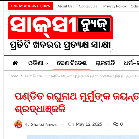
FRIDAY, AUGUST 7, 2026
About Us :
Contact Us :
Privacy Policy
Odia
ଓଡିଶା
ଦେଶ ବିଦେଶ
ରାଜନୀତି
ଧର୍ମ-ସ
Home
ନିଯୁକ୍ତି
ଦେଶ ବିଦେଶ
ସମ୍ପାଦକୀୟ
ପଣ୍ଡିତ ରଘୁନାଥ ମୁର୍ମୁଙ୍କ ଜୟନ୍ତୀ ଅବସରରେ ମୁଖ୍ୟମନ୍ତ୍ରୀଙ୍କ 
ପଣ୍ଡିତ ରଘୁନାଥ ମୁର୍ମୁଙ୍କ ଜୟନ
ଶ୍ରଦ୍ଧାଞ୍ଜଳି
On
May 12, 2025
0
By
Shaksi News