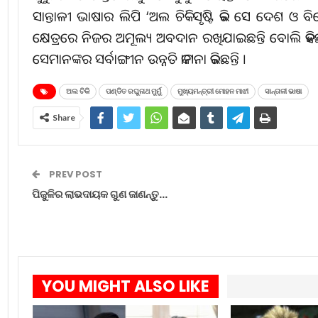
ସାନ୍ତାଳୀ ଭାଷାର ଲିପି ‘ଅଲ ଚିକି’ ସୃଷ୍ଟି କରି ସେ ଦେଶ ଓ ବ
କ୍ଷେତ୍ରରେ ନିଜର ଅମୂଲ୍ୟ ଅବଦାନ ରଖିଯାଇଛନ୍ତି ବୋଲି କହିଛନ
ସେମାନଙ୍କର ସର୍ବାଙ୍ଗୀନ ଉନ୍ନତି କାମନା କରିଛନ୍ତି ।
ଅଲ ଚିକି
ପଣ୍ଡିତ ରଘୁନାଥ ମୁର୍ମୁ
ମୁଖ୍ୟମନ୍ତ୍ରୀ ମୋହନ ମାଝୀ
ସାନ୍ତାଳୀ ଭାଷା
Share
PREV POST
ପିଜୁଳିର ଲାଭଦାୟକ ଗୁଣ ଜାଣନ୍ତୁ…
YOU MIGHT ALSO LIKE