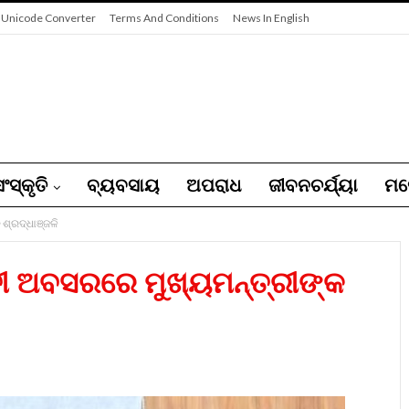
 Unicode Converter
Terms And Conditions
News In English
ଂସ୍କୃତି
ବ୍ୟବସାୟ
ଅପରାଧ
ଜୀବନଚର୍ଯ୍ୟା
ମନ
ଶ୍ରଦ୍ଧାଞ୍ଜଳି
୍ତୀ ଅବସରରେ ମୁଖ୍ୟମନ୍ତ୍ରୀଙ୍କ