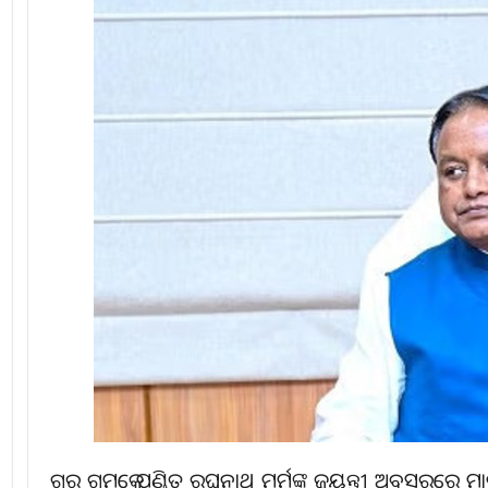
ଗୁରୁ ଗମକେ ପଣ୍ଡିତ ରଘୁନାଥ ମୁର୍ମୁଙ୍କ ଜୟନ୍ତୀ ଅବସରରେ ମାନ