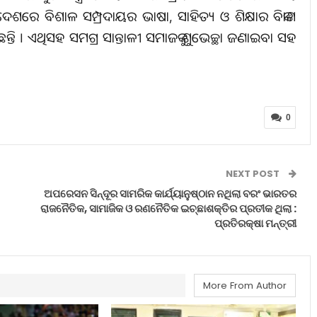
ିଦେଶରେ ବିଶାଳ ସମ୍ପ୍ରଦାୟର ଭାଷା, ସାହିତ୍ୟ ଓ ଶିକ୍ଷାର ବିକାଶ
୍ତି । ଏଥିସହ ସମଗ୍ର ସାନ୍ତାଳୀ ସମାଜକୁ ଶୁଭେଚ୍ଛା ଜଣାଇବା ସହ
0
NEXT POST
ଅପରେସନ ସିନ୍ଦୂର ସାମରିକ କାର୍ଯ୍ୟାନୁଷ୍ଠାନ ନଥିଲା ବରଂ ଭାରତର
ରାଜନୈତିକ, ସାମାଜିକ ଓ ରଣନୈତିକ ଇଚ୍ଛାଶକ୍ତିର ପ୍ରତୀକ ଥିଲା :
ପ୍ରତିରକ୍ଷା ମନ୍ତ୍ରୀ
More From Author