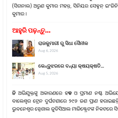
(ସିଗନାଲ) ଅରୁଣ କୁମାର ମହନ୍ତ, ସିନିୟର ସେକ୍ସନ୍‌ ଇଂଜ
କୁମାର ।
ଆହୁରି ପଢ଼ନ୍ତୁ...
ରାଜକୁମାରୀ ରୁ ସିଧା ସୈନୀକ
Aug 6, 2026
କେନ୍ଦୁଝରରେ ବନ୍ୟା କ୍ଷୟକ୍ଷତି…
Aug 5, 2026
ତିନି ଅଭିଯୁକ୍ତଙ୍କୁ ଅକାରଣରେ ହତ୍ୟା ଓ ପ୍ରମାଣ ନଷ୍ଟ
ବାଲେଶ୍ୱର ଟ୍ରେନ ଦୁର୍ଘଟଣାରେ ୨୯୬ ଜଣ ପ୍ରାଣ ହରାଇଛନ
ଭୁବନେଶ୍ୱର ସ୍ପେଶାଲ ଜୁଡିସିଆଲ ମାଜିଷ୍ଟ୍ରେଟଙ୍କ ନିକଟରେ