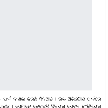
ଗ ଫର୍ଦ୍ଦ ଦାଖଲ କରିଛି ସିବିଆଇ । ଉକ୍ତ ଅଭିଯୋଗ ଫର୍ଦ୍ଦରେ
ାଇଛି । ସେମାନେ ହେଉଛନ୍ତି ସିନିୟର ସେକ୍ସନ୍‌ ଇଂଜିନିୟର