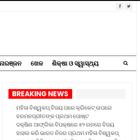
ୋରଞ୍ଜନ
ଖେଳ
ଶିକ୍ଷା ଓ ସ୍ୱାସ୍ଥ୍ୟ
BREAKING NEWS
ମହିଳା ବିଶ୍ୱକପ୍ ବିଜୟ ପରେ କ୍ରିକେଟ୍ ଉପରେ
ହରମନପ୍ରୀତଙ୍କ ପ୍ରଥମ ପୋଷ୍ଟ
ଦକ୍ଷିଣ ଆଫ୍ରିକା ବିପକ୍ଷରେ ୫୨ ରନରେ ବିଜୟ
ହାସଲ କରି ଭାରତ ନିଜର ପ୍ରଥମ ମହିଳା ବିଶ୍ୱକପ୍