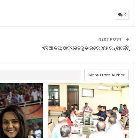
0
NEXT POST
ଏସିଆ କପ୍‌: ପାକିସ୍ତାନକୁ ଭାରତର ୨୬୭ ରନ୍‌ ଟାର୍ଗେଟ୍‌
More From Author