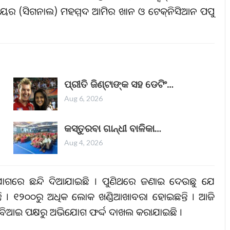
ିନିୟର (ସିଗନାଲ) ମହମ୍ମଦ ଆମିର ଖାନ ଓ ଟେକ୍‌ନିସିଆନ ପପୁ
ପ୍ରୀତି ଜିଣ୍ଟାଙ୍କ ସହ ଡେଟିଂ…
Aug 6, 2026
କସ୍ତୁରବା ଗାନ୍ଧୀ ବାଳିକା…
Aug 4, 2026
 ଅଭିଯୋଗରେ ଛନ୍ଦି ଦିଆଯାଇଛି । ପୁଣିଥରେ ଜଣାଇ ଦେଉଛୁ ଯେ
୍ତି । ୧୨୦୦ରୁ ଅଧିକ ଲୋକ ଖଣ୍ଡିଆଖାବରା ହୋଇଛନ୍ତି । ଆଜି
 ସିବିଆଇ ପକ୍ଷରୁ ଅଭିଯୋଗ ଫର୍ଦ୍ଦ ଦାଖଲ କରାଯାଇଛି ।