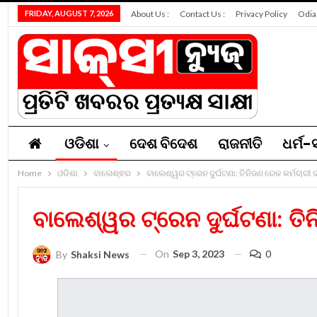
FRIDAY, AUGUST 7, 2026
About Us :
Contact Us :
Privacy Policy
Odia
ଓଡିଶା
ଦେଶ ବିଦେଶ
ରାଜନୀତି
ଧର୍ମ-ସ
Home
ନିଯୁକ୍ତି
ଓଡିଶା
ସମ୍ପାଦକୀୟ
ବାଲେଶ୍ଵର
ବାଲେଶ୍ୱର ଟ୍ରେନ ଦୁର୍ଘଟଣା: ତିନିଜଣ ରେଳ କର୍ମଚାରୀ 
ବାଲେଶ୍ୱର ଟ୍ରେନ ଦୁର୍ଘଟଣା: ତି
On
Sep 3, 2023
0
By
Shaksi News