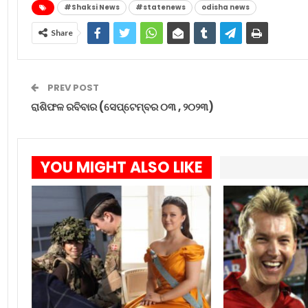
#Shaksi News
#statenews
odisha news
Share
PREV POST
ରାଶିଫଳ ରବିବାର (ସେପ୍ଟେମ୍ବର ୦୩ , ୨୦୨୩)
YOU MIGHT ALSO LIKE