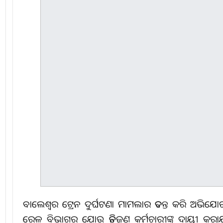
ବାଲେଶ୍ୱର ଟ୍ରେନ ଦୁର୍ଘଟଣା ମାମଲାର ତଦନ୍ତ କରି ଅଭିଯୋ
ରେଳ ବିଭାଗର ଯୋଉ ତିନିଜଣ କର୍ମଚାରୀଙ୍କୁ ଦାୟୀ କରାଯ