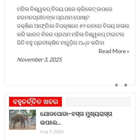
ମହିଳା ବିଶ୍ୱକପ୍ ବିଜୟ ପରେ କ୍ରିକେଟ୍ ଉପରେ
ହରମନପ୍ରୀତଙ୍କ ପ୍ରଥମ ପୋଷ୍ଟ
ଦକ୍ଷିଣ ଆଫ୍ରିକା ବିପକ୍ଷରେ ୫୨ ରନରେ ବିଜୟ ହାସଲ
କରି ଭାରତ ନିଜର ପ୍ରଥମ ମହିଳା ବିଶ୍ୱକପ୍ ଟାଇଟଲ
ଜିତି ବହୁ ପ୍ରତୀକ୍ଷିତ ମରୁଡ଼ିର ଅନ୍ତ କରିବା
Read More »
November 3, 2025
କେମିତି ଚାଲିଛି କଟକ ଐତିହାସିକ ବାଲିଯାତ୍ରା ପ୍ରସ୍ତୁତି
ଗୀତଟି କାନରେ ପଡ଼ିଲେ, ଆଖି ଆଗରେ ନାଚିଯାଏ
ବହୁଚର୍ଚ୍ଚିତ ଖବର
ଓଡ଼ିଶାର ନୌବାଣିଜ୍ୟ ପରମ୍ପରା । ଓଡ଼ିଶାର ପ୍ରାଚୀନ
ଯୋଡପୋଡା-ବସ୍ତା ମୁଖ୍ୟରାସ୍ତା
ନାମ କଳିଙ୍ଗ । ପ୍ରାଚୀନ କଳିଙ୍ଗକୁ ସମୃଦ୍ଧ କରିଥିଲା
ଉପରେ…
ନୌବାଣିଜ୍ୟ
Read More »
Aug 7, 2026
November 1, 2025