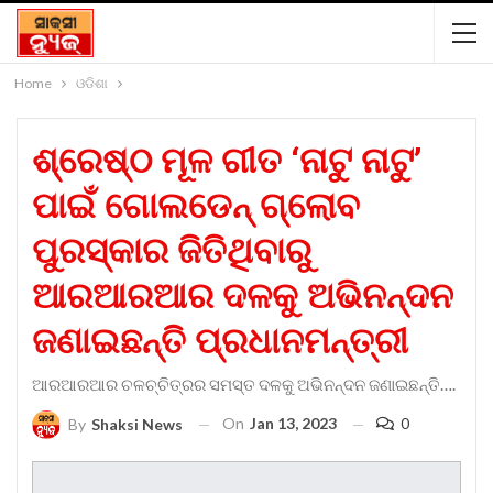
Home
ଓଡିଶା
ଶ୍ରେଷ୍ଠ ମୂଳ ଗୀତ ‘ନାଟୁ ନାଟୁ’
ପାଇଁ ଗୋଲଡେନ୍ ଗ୍ଲୋବ
ପୁରସ୍କାର ଜିତିଥିବାରୁ
ଆରଆରଆର ଦଳକୁ ଅଭିନନ୍ଦନ
ଜଣାଇଛନ୍ତି ପ୍ରଧାନମନ୍ତ୍ରୀ
ଆରଆରଆର ଚଳଚ୍ଚିତ୍ରର ସମସ୍ତ ଦଳକୁ ଅଭିନନ୍ଦନ ଜଣାଇଛନ୍ତି….
On
Jan 13, 2023
0
By
Shaksi News