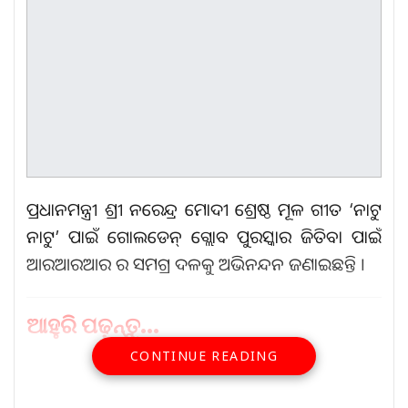
ପ୍ରଧାନମନ୍ତ୍ରୀ ଶ୍ରୀ ନରେନ୍ଦ୍ର ମୋଦୀ ଶ୍ରେଷ୍ଠ ମୂଳ ଗୀତ ‘ନାଟୁ
ନାଟୁ’ ପାଇଁ ଗୋଲଡେନ୍ ଗ୍ଲୋବ ପୁରସ୍କାର ଜିତିବା ପାଇଁ
ଆରଆରଆର ର ସମଗ୍ର ଦଳକୁ ଅଭିନନ୍ଦନ ଜଣାଇଛନ୍ତି ।
ଆହୁରି ପଢ଼ନ୍ତୁ...
CONTINUE READING
ଯୋଡପୋଡା-ବସ୍ତା ମୁଖ୍ୟରାସ୍ତା
ଉପରେ…