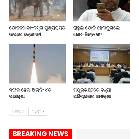
ଅଭିନନ୍ଦନ । ମୁଁ ମଧ୍ୟ ଏସ ଏସ ରାଜାମୌଳି, ଜୁନିୟର
ଏନଟିଆର, ରାମ ଚରଣ ଏବଂ ଆରଆରଆର ଚଳଚ୍ଚିତ୍ରର
ସମସ୍ତ ଦଳକୁ ଅଭିନନ୍ଦନ ଜଣାଉଛି । ଏହି ପ୍ରତିଷ୍ଠିତ ସମ୍ମାନ
ଯୋଡପୋଡା-ବସ୍ତା ମୁଖ୍ୟରାସ୍ତା
ରାହୁଲ ଯୋଡି ହେବାକୁଗଲେ
ଉପରେ ଦନ୍ତାହାତୀ
ଜେନ-ଜିଙ୍କ ସହ
ପ୍ରତ୍ୟେକ ଭାରତୀୟଙ୍କୁ ବହୁତ ଗର୍ବିତ କରିଛି ।”
ସଫଳ ହେଲା ଅଗ୍ନି-୪ର
ମୟୂରଭଞ୍ଜରେ ବନ୍ୟା
ପରୀକ୍ଷା
ପରିଚାଳନାର ସମୀକ୍ଷା
PREV
NEXT
BREAKING NEWS