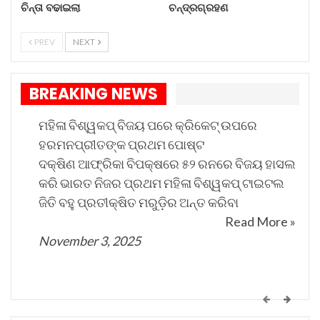
ଚିନ୍ତା ବଢାଇଲା
ଚନ୍ଦ୍ରଗ୍ରହଣ
PREV
NEXT
BREAKING NEWS
ମହିଳା ବିଶ୍ୱକପ୍ ବିଜୟ ପରେ କ୍ରିକେଟ୍ ଉପରେ
ହରମନପ୍ରୀତଙ୍କ ପ୍ରଥମ ପୋଷ୍ଟ
ଦକ୍ଷିଣ ଆଫ୍ରିକା ବିପକ୍ଷରେ ୫୨ ରନରେ ବିଜୟ ହାସଲ
କରି ଭାରତ ନିଜର ପ୍ରଥମ ମହିଳା ବିଶ୍ୱକପ୍ ଟାଇଟଲ
ଜିତି ବହୁ ପ୍ରତୀକ୍ଷିତ ମରୁଡ଼ିର ଅନ୍ତ କରିବା
Read More »
November 3, 2025
କେମିତି ଚାଲିଛି କଟକ ଐତିହାସିକ ବାଲିଯାତ୍ରା ପ୍ରସ୍ତୁତି