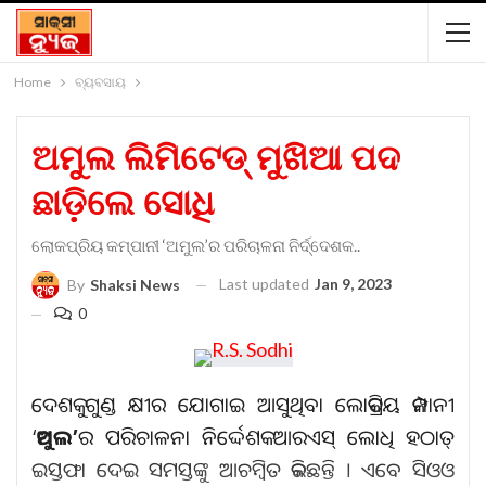
Home
ବ୍ୟବସାୟ
ଅମୁଲ ଲିମିଟେଡ୍‌ ମୁଖିଆ ପଦ
ଛାଡ଼ିଲେ ସୋଧି
ଲୋକପ୍ରିୟ କମ୍ପାନୀ ‘ଅମୁଲ’ର ପରିଚାଳନା ନିର୍ଦ୍ଦେଶକ..
Last updated
Jan 9, 2023
By
Shaksi News
0
ଦେଶକୁ ଗୁଣ୍ଡ କ୍ଷୀର ଯୋଗାଇ ଆସୁଥିବା ଲୋକପ୍ରିୟ କମ୍ପାନୀ
‘
ଅମୁଲ’
ର ପରିଚାଳନା ନିର୍ଦ୍ଦେଶକ ଆରଏସ୍‌ ଲୋଧି ହଠାତ୍‌
ଇସ୍ତଫା ଦେଇ ସମସ୍ତଙ୍କୁ ଆଚମ୍ବିତ କରିଛନ୍ତି । ଏବେ ସିଓଓ