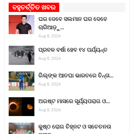
ଗୀତଟି କାନରେ ପଡ଼ିଲେ, ଆଖି ଆଗରେ ନାଚିଯାଏ
ବହୁଚର୍ଚ୍ଚିତ ଖବର
ଓଡ଼ିଶାର ନୌବାଣିଜ୍ୟ ପରମ୍ପରା । ଓଡ଼ିଶାର ପ୍ରାଚୀନ
ଘର ଦେବେ ସଲମାନ ଘର ଦେବେ
ନାମ କଳିଙ୍ଗ । ପ୍ରାଚୀନ କଳିଙ୍ଗକୁ ସମୃଦ୍ଧ କରିଥିଲା
ଚାରିଆଡ଼ୁ…
ନୌବାଣିଜ୍ୟ
Read More »
Aug 8, 2026
November 1, 2025
ପ୍ରବଳ ବର୍ଷା ହେବ ୧୪ ପର୍ଯ୍ୟନ୍ତ
Aug 8, 2026
“ଥମ୍ମା”ର ଏହି ରାକ୍ଷସ ଦର୍ଶକଙ୍କ ହୃଦୟ ଜିତିବାରେ
ଗିଲ୍‌ଙ୍କ ଆତଘା ଭାରତରେ ଚିନ୍ତା…
ଲାଗିଛି
Aug 8, 2026
ଭୟଙ୍କର ଜଗତର ନୂତନ ଚଳଚ୍ଚିତ୍ର 'ଥମ୍ମା'
ଦର୍ଶକଙ୍କୁ ପ୍ରଭାବିତ କରିବାରେ ସଫଳ ହୋଇଛି।
ଅଗଷ୍ଟ ମାସରେ ସୂର୍ଯ୍ୟପରାଗ ଓ…
ଦୀପାବଳିର ପରଦିନ ଜୋରଦାର ଆରମ୍ଭ ହୋଇଥିବା ଏହି
Aug 8, 2026
ଫିଲ୍ମଟି ସପ୍ତାହର କାର୍ଯ୍ୟ ଦିବସଗୁଡ଼ିକରେ
Read More »
କୁଷ୍ଠ ରୋଗ ଚିହ୍ନଟ ଓ ସଚେତନତା
October 25, 2025