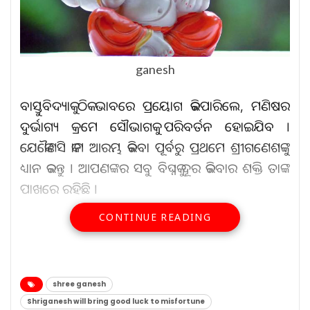
ganesh
ବାସ୍ତୁବିଦ୍ୟାକୁ ଠିକ ଭାବରେ ପ୍ରୟୋଗ କରିପାରିଲେ, ମଣିଷର
ଦୁର୍ଭାଗ୍ୟ କ୍ରମେ ସୌଭାଗକୁ ପରିବର୍ତନ ହୋଇଯିବ ।
ଯେକୌଣସି କାମ ଆରମ୍ଭ କରିବା ପୂର୍ବରୁ ପ୍ରଥମେ ଶ୍ରୀଗଣେଶଙ୍କୁ
ଧ୍ୟାନ କରନ୍ତୁ । ଆପଣଙ୍କର ସବୁ ବିଘ୍ନକୁ ଦୂର କରିବାର ଶକ୍ତି ତାଙ୍କ
ପାଖରେ ରହିଛି ।
CONTINUE READING
ଆହୁରି ପଢ଼ନ୍ତୁ...
ଯୋଡପୋଡା-ବସ୍ତା ମୁଖ୍ୟରାସ୍ତା
shree ganesh
ଉପରେ…
Shriganesh will bring good luck to misfortune
Aug 7, 2026