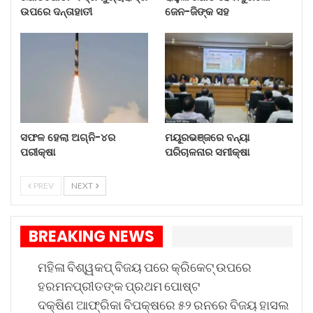
ଉପରେ ଦନ୍ତାହାତୀ
ଜେନ-ଜିଙ୍କ ସହ
ଦିଅନ୍ତୁ, ସେଭଳି କଲେ ଆପଣଙ୍କ ଧନବୃଦ୍ଧି ହେବ, ଦୁର୍ଘଟଣା
ଭଳି ବିପଦରୁ ରକ୍ଷା ପାଇଯିବେ ।
ଶିଶୁଟି ସ୍ତନପାନ କରୁଥିଲା ବେଳେ ଅନ୍ୟ କୌଣସି ମହିଳା ଅବା
ପୁରୁଷ ଦେଖିବା ଅନୁଚିତ । ପଣତ କାନି ତଳେ ନବଜାତକକୁ
ସ୍ତନପାନ କରାନ୍ତୁ । ସ୍ୱାମୀ-ସ୍ତ୍ରୀଙ୍କ ଶେଯ ଅଲଗା ଅଲଗା
ରହିବା ଅନୁଚିତ; ସେପରି କଲେ ସ୍ୱାମୀ-ସ୍ତ୍ରୀଙ୍କ ଭିତରେ କଳି
ସଫଳ ହେଲା ଅଗ୍ନି-୪ର
ମୟୂରଭଞ୍ଜରେ ବନ୍ୟା
ପ୍ରବେଶ କରିଥାଏ ।
ପରୀକ୍ଷା
ପରିଚାଳନାର ସମୀକ୍ଷା
PREV
NEXT
BREAKING NEWS
ମହିଳା ବିଶ୍ୱକପ୍ ବିଜୟ ପରେ କ୍ରିକେଟ୍ ଉପରେ
ହରମନପ୍ରୀତଙ୍କ ପ୍ରଥମ ପୋଷ୍ଟ
ଦକ୍ଷିଣ ଆଫ୍ରିକା ବିପକ୍ଷରେ ୫୨ ରନରେ ବିଜୟ ହାସଲ