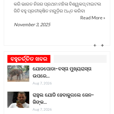
କରି ଭାରତ ନିଜର ପ୍ରଥମ ମହିଳା ବିଶ୍ୱକପ୍ ଟାଇଟଲ
ଜିତି ବହୁ ପ୍ରତୀକ୍ଷିତ ମରୁଡ଼ିର ଅନ୍ତ କରିବା
Read More »
November 3, 2025
କେମିତି ଚାଲିଛି କଟକ ଐତିହାସିକ ବାଲିଯାତ୍ରା ପ୍ରସ୍ତୁତି
ଗୀତଟି କାନରେ ପଡ଼ିଲେ, ଆଖି ଆଗରେ ନାଚିଯାଏ
ବହୁଚର୍ଚ୍ଚିତ ଖବର
ଓଡ଼ିଶାର ନୌବାଣିଜ୍ୟ ପରମ୍ପରା । ଓଡ଼ିଶାର ପ୍ରାଚୀନ
ଯୋଡପୋଡା-ବସ୍ତା ମୁଖ୍ୟରାସ୍ତା
ନାମ କଳିଙ୍ଗ । ପ୍ରାଚୀନ କଳିଙ୍ଗକୁ ସମୃଦ୍ଧ କରିଥିଲା
ଉପରେ…
ନୌବାଣିଜ୍ୟ
Read More »
Aug 7, 2026
November 1, 2025
ରାହୁଲ ଯୋଡି ହେବାକୁଗଲେ ଜେନ-
ଜିଙ୍କ…
Aug 7, 2026