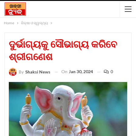
Home
ଶିକ୍ଷା ଓ ସ୍ୱାସ୍ଥ୍ୟ
ଦୁର୍ଭାଗ୍ୟକୁ ସୌଭାଗ୍ୟ କରିବେ
ଶ୍ରୀଗଣେଶ
On
Jan 30, 2024
0
By
Shaksi News